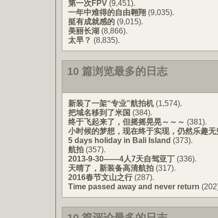
第一次FPV
(9,451).
一年中难得的自由翱翔
(9,035).
挺有成就感的
(9,015).
美丽长湖
(8,866).
太早？
(8,835).
10 篇浏览最多的日志
新装了一架“专业”航拍机
(1,574).
把域名移到了米国
(384).
终于飞起来了，但摇摇晃晃～～～
(381).
小时候的梦想，现在终于实现，仍然乐趣无
5 days holiday in Bali Island
(373).
航拍
(357).
2013-9-30——4人7天自驾亚丁
(336).
天晴了，新装备高清航拍
(317).
2016春节文山之行
(287).
Time passed away and never return
(202)
10 篇评论最多的日志