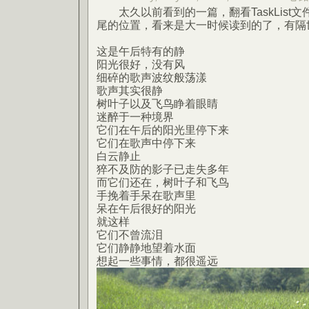
太久以前看到的一篇，翻看TaskList
尾的位置，看来是大一时候读到的了，有隔
这是午后特有的静
阳光很好，没有风
细碎的歌声波纹般荡漾
歌声其实很静
树叶子以及飞鸟睁着眼睛
迷醉于一种境界
它们在午后的阳光里停下来
它们在歌声中停下来
白云静止
猝不及防的影子已走失多年
而它们还在，树叶子和飞鸟
手挽着手呆在歌声里
呆在午后很好的阳光
就这样
它们不曾流泪
它们静静地望着水面
想起一些事情，都很遥远