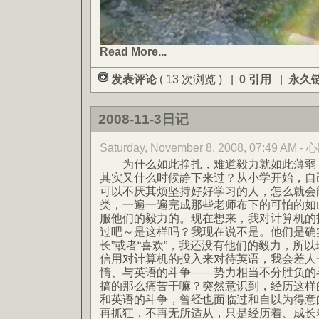
Read More...
发表评论
( 13 次浏览 ) |
0 引用
|
永久
2008-11-3日记
Saturday, November 8, 2008, 07:49 AM
为什么如此挣扎，难道毅力就如此薄弱？
其实又什么时候静下来过？从小学开始，自
可以不厌其烦坚持好好学习的人，怎么就会
类，一遍一遍完成那些老师布下的可怕的如
服他们的毅力的。现在想来，我对计算机的
过吧～是这样吗？我现在说不是。他们是确
长”或者“喜欢”，我还没有他们的毅力，所
信用对计算机的投入来对待英语，我会差人
惰、与英语的斗争——势力相当不分胜负的
搞的那么痛苦干嘛？突然意识到，经历这样
和英语的斗争，曾经也面临过和自以为得意
再抓狂，不再无所适从，只是经历着、成长