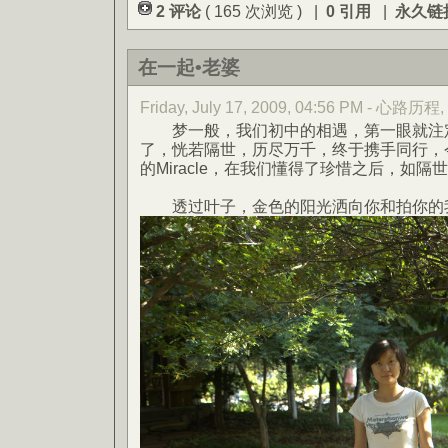
2 评论
( 165 次浏览 ) |
0 引用
|
永久链
在一起•老婆
Friday, July 17, 2009, 04:56 PM - 心路历程
梦一般，我们初中的相遇，第一眼就注定
了，恍若隔世，历尽万千，终于携手同行，
的Miracle，在我们懂得了珍惜之后，如
透过叶子，金色的阳光洒向你和拍你的