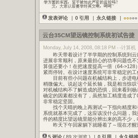
发表评论
|
0 引用
|
永久链接
|
云台35CM望远镜控制系统初试告捷
Monday, July 14, 2008, 08:18 PM - -计算机
昨天带着设计了半学期的控制系统到云南
进展非常顺利，原来最担心的功率问题也不
算值还要小！在把速度提高一倍（64->12
紧而停转。在设计速度系统可非常稳定的工
目前有些小问题在机械结构上，步进电机
稍微偏大。说起这个延长轴，我是相当惊叹
对机械结构不了解造成的恐惧，回来看到杨
确定的因素都没有了，虽然加工精度造成了0
非常稳定坚固。
找个天晴的晚上再测试一下指向精度和长
系统就基本完成了，这应该没什么问题，我
件的精度比望远镜里能分辨出来的高不少，
昨天下午回家躺下就睡着了～现在才醒
5 评论
( 89 次浏览 ) |
0 引用
|
永久链