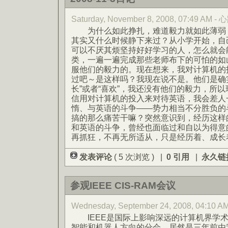
Saturday, November 8, 2008, 07:49 AM
为什么如此挣扎，难道毅力就如此薄弱？
其实又什么时候静下来过？从小学开始，自
可以不厌其烦坚持好好学习的人，怎么就会
类，一遍一遍完成那些老师布下的可怕的如
服他们的毅力的。现在想来，我对计算机的
过吧～是这样吗？我现在说不是。他们是确
长”或者“喜欢”，我还没有他们的毅力，所
信用对计算机的投入来对待英语，我会差人
惰、与英语的斗争——势力相当不分胜负的
搞的那么痛苦干嘛？突然意识到，经历这样
和英语的斗争，曾经也面临过和自以为得意
再抓狂，不再无所适从，只是经历着、成长
发表评论
( 5 次浏览 ) |
0 引用
|
永久链
参观IEEE CIS-RAM会议
Wednesday, September 24, 2008, 04:1
IEEE是国际上影响深远的计算机界学术会
智能和机器人方向的分会，居然是三年前由