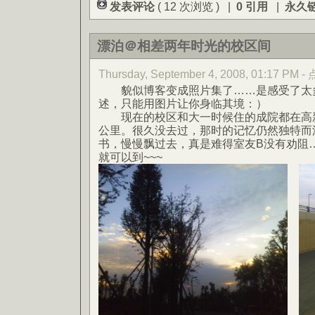
发表评论
( 12 次浏览 ) |
0 引用
|
永久
漂泊＠相差两年时光的校区间
Thursday, September 4, 2008, 01:17 PM
貌似博客变成照片集了……是感受了太
述，只能用图片让你身临其境：）
现在的校区和大一时候住的成院都在高新
公里。很久没去过，那时的记忆仍然独特而
书，慢慢飘过去，真是难得室友B没有劝阻
就可以到~~~