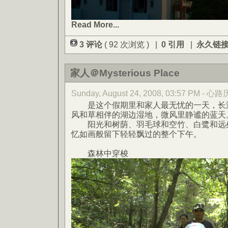
Read More...
3 评论
( 92 次浏览 ) |
0 引用
|
永久链
家人＠Mysterious Place
Sunday, August 24, 2008, 03:57 PM - 
是这个假期里和家人最无忧的一天，长湖
风和草相伴的湖边湿地，微风里静谧的蓝天
阳光和树荫、羽毛球和空竹、白鹭和远处
忆如画般留下轻轻飘过的整个下午。
森林中穿梭