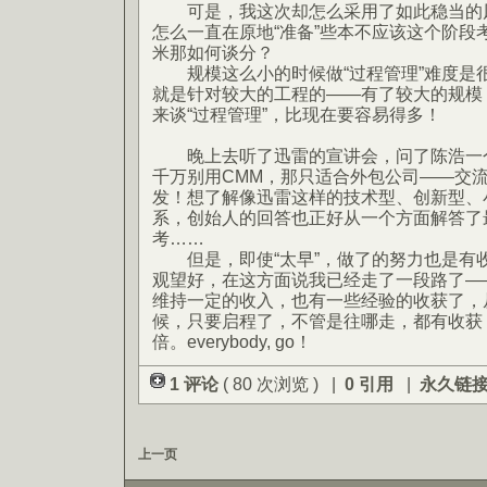
可是，我这次却怎么采用了如此稳当的风
怎么一直在原地“准备”些本不应该这个阶段
米那如何谈分？
规模这么小的时候做“过程管理”难度是很
就是针对较大的工程的——有了较大的规模
来谈“过程管理”，比现在要容易得多！
晚上去听了迅雷的宣讲会，问了陈浩一个
千万别用CMM，那只适合外包公司——交
发！想了解像迅雷这样的技术型、创新型、
系，创始人的回答也正好从一个方面解答了最
考……
但是，即使“太早”，做了的努力也是有
观望好，在这方面说我已经走了一段路了—
维持一定的收入，也有一些经验的收获了，
候，只要启程了，不管是往哪走，都有收获
倍。everybody, go！
1 评论
( 80 次浏览 ) |
0 引用
|
永久链
上一页