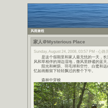
风雨兼程
家人＠Mysterious Place
Sunday, August 24, 2008, 03:57 PM - 
是这个假期里和家人最无忧的一天，长湖
风和草相伴的湖边湿地，微风里静谧的蓝天
阳光和树荫、羽毛球和空竹、白鹭和远处
忆如画般留下轻轻飘过的整个下午。
森林中穿梭