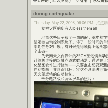
1 评论
( 51 次浏览 ) |
0 引用
|
永久链
during earthquake
Thursday, May 22, 2008, 06:06 PM - 点点
祝福灾区的所有人|bless them all
地震这些日子放了一周的假，基本都在寝
望远镜自动控制系统了。停了一段时间的单
学期任务艰巨诶，有时候觉得顾得上这头忘
个击破~
为云南天文台设计的35CM望远镜自动控
计算机连接的双轴赤道式驱动器，通过在计
化星图软件进行控制——只要点击想要观测
自动指向，并跟踪目标。将这个系统进行简
天文望远镜的自动控制。
部分电路板和调试屏幕的照片：