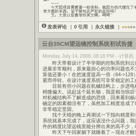
发表评论
|
0 引用
|
永久链接
|
云台35CM望远镜控制系统初试告捷
Monday, July 14, 2008, 08:18 PM - -计算机
昨天带着设计了半学期的控制系统到云南
进展非常顺利，原来最担心的功率问题也不
算值还要小！在把速度提高一倍（64->12
紧而停转。在设计速度系统可非常稳定的工
目前有些小问题在机械结构上，步进电机
稍微偏大。说起这个延长轴，我是相当惊叹
对机械结构不了解造成的恐惧，回来看到杨
确定的因素都没有了，虽然加工精度造成了0
非常稳定坚固。
找个天晴的晚上再测试一下指向精度和长
系统就基本完成了，这应该没什么问题，我
件的精度比望远镜里能分辨出来的高不少，
昨天下午回家躺下就睡着了～现在才醒