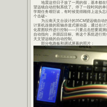
地震这些日子放了一周的假，基本都在寝
望远镜自动控制系统了。停了一段时间的单
学期任务艰巨诶，有时候觉得顾得上这头忘
个击破~
为云南天文台设计的35CM望远镜自动控
计算机连接的双轴赤道式驱动器，通过在计
化星图软件进行控制——只要点击想要观测
自动指向，并跟踪目标。将这个系统进行简
天文望远镜的自动控制。
部分电路板和调试屏幕的照片：