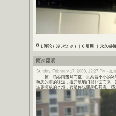
1 评论
( 39 次浏览 ) |
0 引用
|
永久链
雨@昆明
Sunday, February 17, 2008, 12:27 PM -
第一场春雨轰然而至，夹杂着小小的冰珠
熟悉的雨的味道，推开玻璃门就扑面而来，
这张绽放的水泡，要是你也能身临其境，感