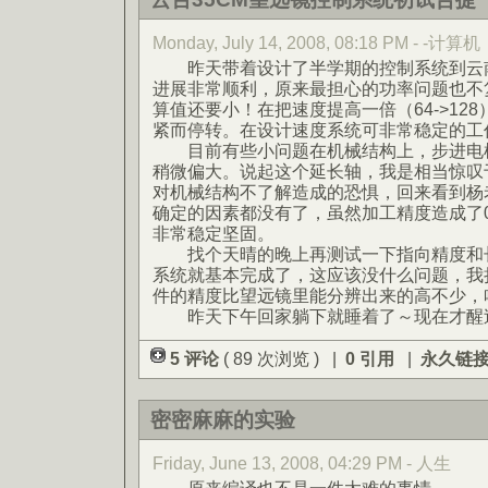
Monday, July 14, 2008, 08:18 PM - -计算机
昨天带着设计了半学期的控制系统到云南
进展非常顺利，原来最担心的功率问题也不
算值还要小！在把速度提高一倍（64->12
紧而停转。在设计速度系统可非常稳定的工
目前有些小问题在机械结构上，步进电机
稍微偏大。说起这个延长轴，我是相当惊叹
对机械结构不了解造成的恐惧，回来看到杨
确定的因素都没有了，虽然加工精度造成了0
非常稳定坚固。
找个天晴的晚上再测试一下指向精度和长
系统就基本完成了，这应该没什么问题，我
件的精度比望远镜里能分辨出来的高不少，
昨天下午回家躺下就睡着了～现在才醒
5 评论
( 89 次浏览 ) |
0 引用
|
永久链
密密麻麻的实验
Friday, June 13, 2008, 04:29 PM - 人生