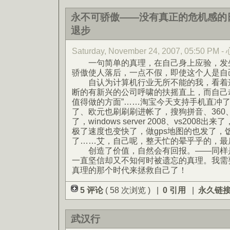
永不可骄傲——没有真正的危机感的
退步
Saturday, November 24, 2007, 05:50 
一句简单的真理，在自己身上应验，发生
骄傲使人落后，一点不假，即使这个人是自
自认为计算机行业无所不能的我，看着这
断的有新兴的公司呼啸的扶摇直上，而自己
值得做的方面”……淘宝今天支持手机直冲了，
了、欧元也刷刷刷进帐了，搜狗拼音、360
了，windows server 2008、vs2008
极了速度也变快了，做gps地图的也发了，
了……艾，自己呢，整天忙的晕乎乎的，最
创造了价值，自然会有回报。——同样是
一直坚信却又不知何时被遗忘的真理。我需
真理的那个时代来拯救自己了！
5 评论
( 58 次浏览 ) |
0 引用
|
永久链
武汉行