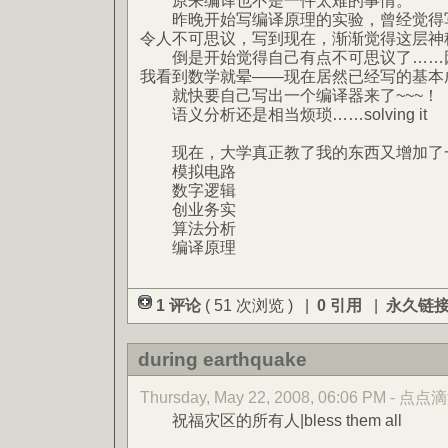
原来编译也不是一件太难的事情。
昨晚开始写编译原理的实验，曾经觉得写
令人不可思议，写到现在，渐渐觉得这层神
倒是开始觉得自己有点不可思议了……因
我看到数学就晕——现在居然已经写的基本
就快要自己写出一个编译器来了~~~！
语义分析还是相当烦琐……solving it
现在，大学真正教了我的东西又增加了
模拟电路
数字逻辑
创业务实
算法分析
编译原理
1 评论
( 51 次浏览 ) |
0 引用
|
永久链
during earthquake
Thursday, May 22, 2008, 06:06 PM - 点点
祝福灾区的所有人|bless them all