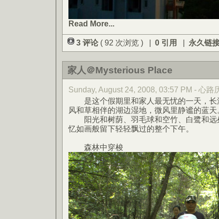
Read More...
3 评论
( 92 次浏览 ) |
0 引用
|
永久链
家人＠Mysterious Place
Sunday, August 24, 2008, 03:57 PM - 
是这个假期里和家人最无忧的一天，长湖
风和草相伴的湖边湿地，微风里静谧的蓝天
阳光和树荫、羽毛球和空竹、白鹭和远处
忆如画般留下轻轻飘过的整个下午。
森林中穿梭