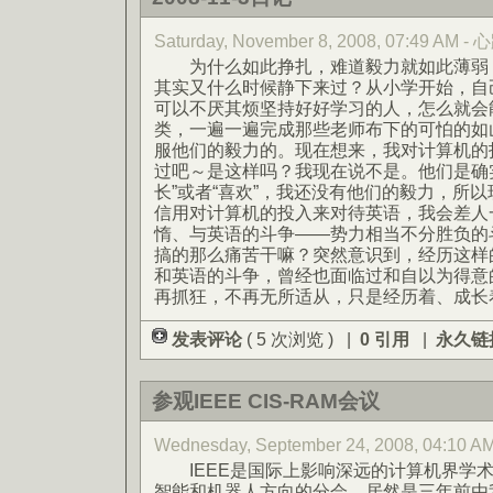
Saturday, November 8, 2008, 07:49 AM
为什么如此挣扎，难道毅力就如此薄弱？
其实又什么时候静下来过？从小学开始，自
可以不厌其烦坚持好好学习的人，怎么就会
类，一遍一遍完成那些老师布下的可怕的如
服他们的毅力的。现在想来，我对计算机的
过吧～是这样吗？我现在说不是。他们是确
长”或者“喜欢”，我还没有他们的毅力，所
信用对计算机的投入来对待英语，我会差人
惰、与英语的斗争——势力相当不分胜负的
搞的那么痛苦干嘛？突然意识到，经历这样
和英语的斗争，曾经也面临过和自以为得意
再抓狂，不再无所适从，只是经历着、成长
发表评论
( 5 次浏览 ) |
0 引用
|
永久链
参观IEEE CIS-RAM会议
Wednesday, September 24, 2008, 04:1
IEEE是国际上影响深远的计算机界学术会
智能和机器人方向的分会，居然是三年前由