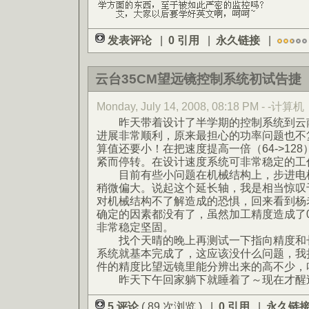
发表评论
|
0 引用
|
永久链接
|
云台35CM望远镜控制系统初试告捷
Monday, July 14, 2008, 08:18 PM - -计算机
昨天带着设计了半学期的控制系统到云南
进展非常顺利，原来最担心的功率问题也不
算值还要小！在把速度提高一倍（64->12
紧而停转。在设计速度系统可非常稳定的工
目前有些小问题在机械结构上，步进电机
稍微偏大。说起这个延长轴，我是相当惊叹
对机械结构不了解造成的恐惧，回来看到杨
确定的因素都没有了，虽然加工精度造成了0
非常稳定坚固。
找个天晴的晚上再测试一下指向精度和长
系统就基本完成了，这应该没什么问题，我
件的精度比望远镜里能分辨出来的高不少，
昨天下午回家躺下就睡着了～现在才醒
5 评论
( 89 次浏览 ) |
0 引用
|
永久链