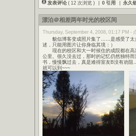
发表评论
( 12 次浏览 ) |
0 引用
|
永久
漂泊＠相差两年时光的校区间
Thursday, September 4, 2008, 01:17 PM
貌似博客变成照片集了……是感受了太
述，只能用图片让你身临其境：）
现在的校区和大一时候住的成院都在高新
公里。很久没去过，那时的记忆仍然独特而
书，慢慢飘过去，真是难得室友B没有劝阻
就可以到~~~