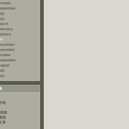
ctober
eptember
uly
ay
arch
ebruary
anuary
06
ecember
ovember
ctober
eptember
ugust
uly
ay
类
历程
读美国
滴滴
文章