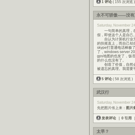
1 评论
( 155 次浏览 
永不可骄傲——没有
Saturday, November 
一句简单的真理，在
假，即使这个人是自己
自认为计算机行业无
的扶摇直上，而自己却
skype打普通电话棒
了，windows serv
gps地图的也发了，
的什么也没有了。
创造了价值，自然会
被遗忘的真理。我需要
5 评论
( 58 次浏览 )
武汉行
Saturday, November 2
先把图片传上来：
图片
发表评论
|
0 引用
太早？