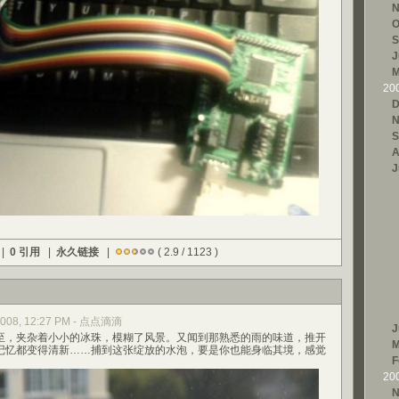
N
O
S
J
M
20
D
N
S
A
J
 |
0 引用
|
永久链接
|
( 2.9 / 1123 )
 2008, 12:27 PM - 点点滴滴
J
，夹杂着小小的冰珠，模糊了风景。又闻到那熟悉的雨的味道，推开
M
记忆都变得清新……捕到这张绽放的水泡，要是你也能身临其境，感觉
F
20
N