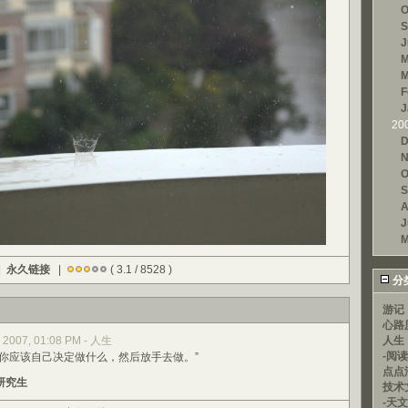
O
S
J
M
M
F
J
20
D
N
O
S
A
J
M
|
永久链接
|
( 3.1 / 8528 )
分
游记
心路
 2007, 01:08 PM - 人生
人生
-阅
，你应该自己决定做什么，然后放手去做。”
点点
研究生
技术
-天文