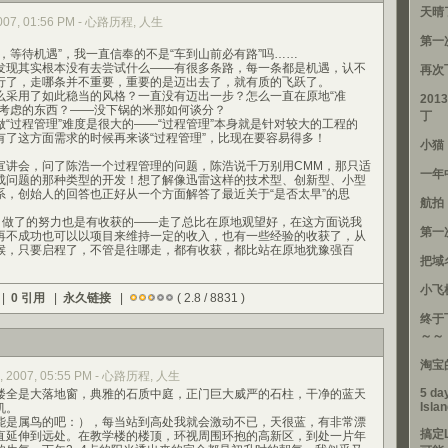
天晴
 2007, 01:56 PM - 心路历程, 人生
第一
等待机遇”，我一直信奉的不是“车到山前必有路”吗……
发现其实根本没有去尝试什么——有很多条路，每一条都是机遇，认不
再次
行了，走哪条并不重要，重要的是迈出去了，就有质的飞跃了。
用了如此稳当的风格？一直没有迈出一步？怎么一直在原地“准
201
段考虑的东西？——没下锅的米那如何谈分？
丁
过程管理”难度是很大的——“过程管理”本身就是针对较大的工程的
有了这方面需求的时候再来谈“过程管理”，比现在要容易得多！
小猫
会，问了陈浩一个过程管理的问题，陈浩说千万别用CMM，那只适
一年
成问题的那种类型的开发！想了解像迅雷这样的技术型、创新型、小型
系，创始人的回答也正好从一个方面解答了最近关于“是否太早”的思
航拍
做了的努力也是有收获的——走了总比在原地观望好，在这方面说我
第一
再不成功也可以以项目来维持一定的收入，也有一些经验的收获了，从
候，只要启程了，不管是往哪走，都有收获，都比站在原地犹豫强百
把域
小飞
 |
0 引用
|
永久链接
|
( 2.8 / 8831 )
终于
～～
淘宝
0, 2007, 05:55 PM - 心路历程, 人生
5 day
全是大落地窗，典雅的石质中庭，正门巨大威严的石柱，干净的蓝天
Isla
机。
是属鸟的吧：），每当站到高处我就会激动不已，天很蓝，有非常漂
搞定
直延伸到远处。在教学楼的楼顶，环视周围环抱的高新区，到处一片年