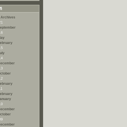
档
 Archives
21
eptember
16
ay
ebruary
15
uly
14
ecember
13
ctober
12
ebruary
11
ebruary
anuary
10
ecember
ctober
09
ecember