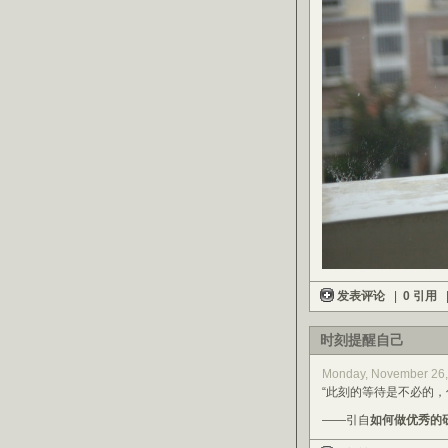
发表评论
|
0 引用
时刻提醒自己
Monday, November 26,
“此刻的等待是不必的
——引自
如何做优秀的