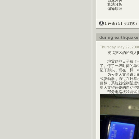
创业务实
算法分析
编译原理
1 评论
( 51 次浏览 )
during earthquake
Thursday, May 22, 2
祝福灾区的所有人|bless
地震这些日子放了一周
了。停了一段时间的单
记了那头，现在一样一
为云南天文台设计的3
式驱动器，通过在计算
目标，系统就控制望远
型天文望远镜的自动控
部分电路板和调试屏