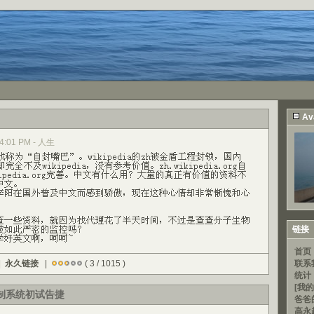
Av
 04:01 PM - 人生
链接
首页
|
永久链接
|
( 3 / 1015 )
联系
统计
[我的
控制系统初试告捷
爸爸
高永超