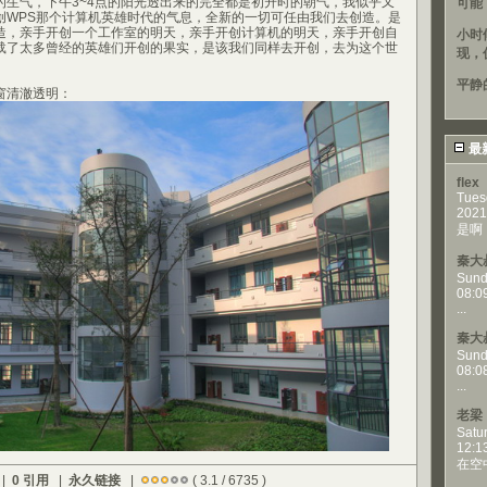
的生气，下午3~4点的阳光透出来的完全都是初升时的朝气，我似乎又
可能
创WPS那个计算机英雄时代的气息，全新的一切可任由我们去创造。是
造，亲手开创一个工作室的明天，亲手开创计算机的明天，亲手开创自
小时
载了太多曾经的英雄们开创的果实，是该我们同样去开创，去为这个世
现，
平静
窗清澈透明：
最
flex
Tues
2021
是啊，
秦大
Sund
08:0
...
秦大
Sund
08:0
...
老梁
Satu
12:1
在空
 |
0 引用
|
永久链接
|
( 3.1 / 6735 )