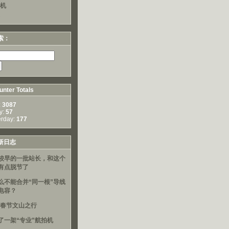
算机
索：
nter Totals
:
3087
y:
57
erday:
177
新日志
较早的一批站长，和这个
有点脱节了
么不能合并“同一根”导线
电容？
16春节文山之行
了一架“专业”航拍机