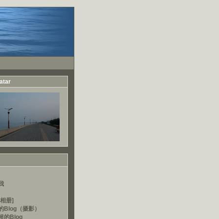
atar
我
相册]
的Blog（摄影）
的Blog