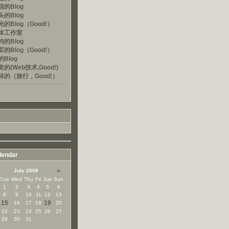
的Blog
的Blog
的Blog（Good!）
体工作室
的Blog
的Blog（Good!）
Blog
的(Web技术,Good!)
林的（旅行，Good!）
lendar
»
July 2008
Tue
Wed
Thu
Fri
Sat
Sun
1
2
3
4
5
6
8
9
10
11
12
13
15
19
16
17
18
20
22
23
24
25
26
27
29
30
31