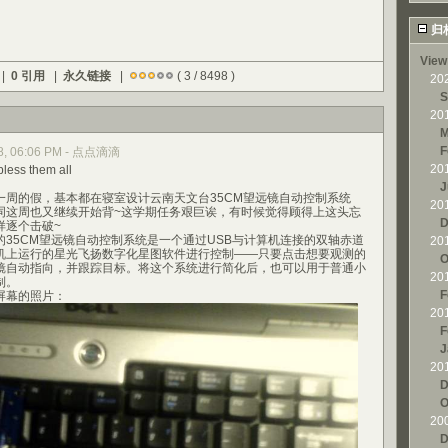
归
View
 |
0 引用
|
永久链接
|
( 3 / 8498 )
20
S
20
M
F
008, 06:06 PM - 点点滴滴
20
 them all
J
的假，基本都在寝室设计云南天文台35CM望远镜自动控制系统
20
词这周也又继续开始背~这学期任务艰巨诶，有时候觉得顾得上这头忘
D
样逐个击破~
5CM望远镜自动控制系统是一个通过USB与计算机连接的双轴赤道
20
机上运行的星光飞扬数字化星图软件进行控制——只要点击想要观测的
O
镜自动指向，并跟踪目标。将这个系统进行简化后，也可以用于普通小
20
制。
F
幕的照片：
20
F
J
20
D
O
20
D