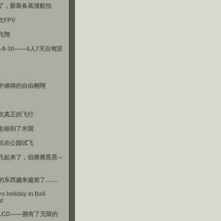
了，新装备高清航拍
次FPV
飞翔
3-9-30——4人7天自驾亚
中难得的自由翱翔
次真正的飞行
名移到了米国
机在公园试飞
飞起来了，但摇摇晃晃～
的东西越来越差了……
s holiday in Bali
nd
LCD——拥有了无限的