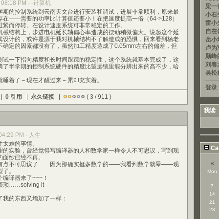
8, 08:18 PM - -计算机
梁一信
期的控制系统到云南天文台进行安装和调试，进展非常顺利，原来最
小石头
在——需要的功率比计算值还要小！在把速度提高一倍（64->128）
雷小光
过紧而停转。在设计速度系统可非常稳定的工作。
自在
械结构上，步进电机延长轴偏心率造成的摆动稍微偏大。说起这个延
其设计的，或许是源于我对机械结构不了解造成的恐惧，回来看到杨老
岳小均
确定的因素都没有了，虽然加工精度造成了0.05mm左右的偏差，但
卢为军
顾峰的
试一下指向精度和长时间跟踪的稳定性，这个系统就基本完成了，这
刘春龙
腾了半学期的控制系统硬件的精度比望远镜里能分辨出来的高不少，哈
吴松
睡着了～现在才醒过来～累却充实着。
登录
 |
0 引用
|
永久链接
|
( 3 / 911 )
我读
, 04:29 PM - 人生
太难的事情。
Ca
的实验，曾经觉得写编译器的人和数学家一样令人不可思议，写到现
的面纱已经不再。
«
点不可思议了……因为那确实挺多数学的——我看到数学就晕——现
型了。
Mon
译器来了~~~！
solving it
7
14
我的东西又增加了一样：
21
28