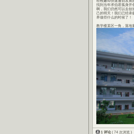
轻稚嫩却快速蓬勃发展
找到当年求伯君孤身开
啊，我们仍然可以去创
己的明天！我们已经承
界做些什么的时候了！
教学楼某区一角，落地
1 评论
( 74 次浏览 )