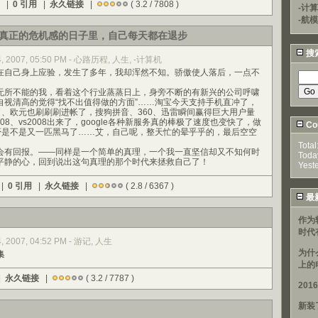
) |
0 引用
|
永久链接
|
( 3.2 / 7808 )
-计
-航模
真正的危机感的日子里，自己每天都在退步
搜
24, 2007, 05:50 PM - 心路历程, 人生, -计算机
自己身上应验，发生了多年，我却浑然不知。骄傲使人落后，一点不
。
所不能的我，看着这个行业蒸蒸日上，身旁不断的有新兴的公司呼啸
自视清高的觉得“找不出值得做的方面”……淘宝今天支持手机直冲了，
极了、欧元也刷刷刷进帐了，搜狗拼音、360、迅雷瞬间赢得巨大用户量
er 2008、vs2008出来了，google各种新服务真的棒极了速度也变快了，做
Cou
饭否是不是又一匹黑马了……艾，自己呢，整天忙的晕乎乎的，最后空空
Total
有回报。——同样是一个简单的真理，一个我一直坚信却又不知何时
Toda
平静的心，回到说出这句真理的那个时代来拯救自己了！
Yest
 |
0 引用
|
永久链接
|
( 2.8 / 6367 )
最
作为
时代
4, 2007, 04:52 PM - 游记, 人生
为什
集
上的
|
永久链接
|
( 3.2 / 7787 )
20
新装