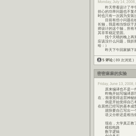
Monday, July 14, 200
昨天带着设计了半学
担心的功率问题也不复存
时也只有一次因为安装
目前有些小问题在机
长轴，我是相当惊叹于
师设计的这个轴，所有不
其非常稳定坚固。
找个天晴的晚上再测
应该没什么问题，我折
哈：）
昨天下午回家躺下就
5 评论
( 89 次浏览 )
密密麻麻的实验
Friday, June 13, 2008
原来编译也不是一件
昨晚开始写编译原理
在，渐渐觉得这层神秘
倒是开始觉得自己有
在居然已经写的基本成
就快要自己写出一个编
语义分析还是相当烦琐……
现在，大学真正教了
模拟电路
数字逻辑