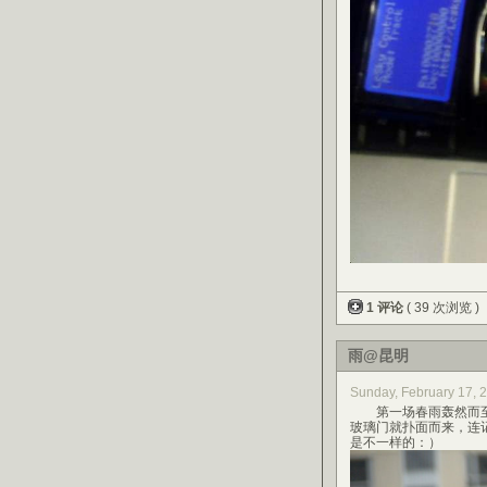
1 评论
( 39 次浏览 )
雨@昆明
Sunday, February 17,
第一场春雨轰然而至
玻璃门就扑面而来，连
是不一样的：）