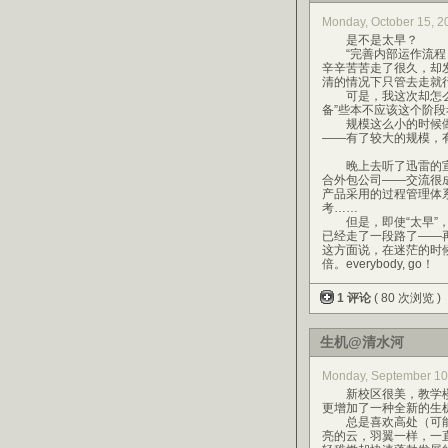
Monday, October 15,
是不是太早？
“完善内部运作流程，
辛辛苦苦走了很久，却
清的情况下只管去走就
可是，我这次却怎么采
备”些本不应该这个阶
规模这么小的时候做“
——有了较大的规模，
晚上去听了迅雷的宣讲
合外包公司——交流很
产品采用的过程管理体
考……
但是，即使“太早”，
已经走了一段路了——
这方面说，在迷茫的时
倍。everybody, go！
1 评论
( 80 次浏览 )
生机@清水河
Monday, September 1
新校区很美，教学楼
更增加了一种全新的生
总是喜欢高处（可能
亮的云，羽翼一样，一