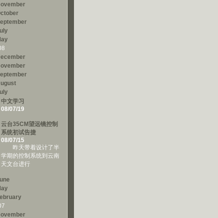
ovember
ctober
eptember
uly
ay
08
ecember
ovember
eptember
ugust
uly
中文学习
08/07/19
云台35CM望远镜控制
系统初试告捷
08/07/15
昨天带着设计了半
学期的控制系统到云南
天文台进行
une
ay
ebruary
07
ovember