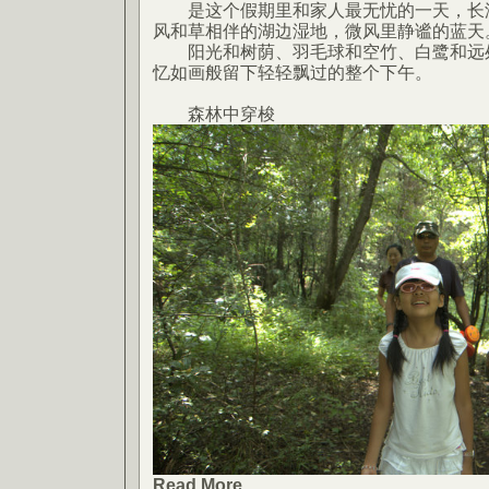
是这个假期里和家人最无忧的一天，长湖
风和草相伴的湖边湿地，微风里静谧的蓝天
阳光和树荫、羽毛球和空竹、白鹭和远处
忆如画般留下轻轻飘过的整个下午。
森林中穿梭
Read More...