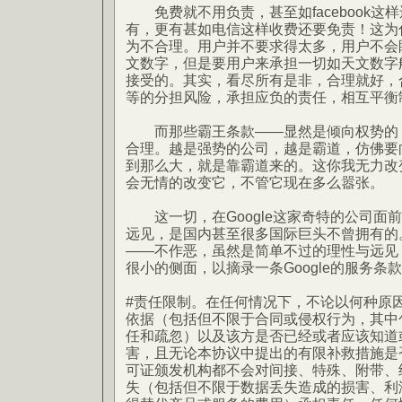
免费就不用负责，甚至如facebook这
有，更有甚如电信这样收费还要免责！这为
为不合理。用户并不要求得太多，用户不会眼红
文数字，但是要用户来承担一切如天文数字
接受的。其实，看尽所有是非，合理就好，
等的分担风险，承担应负的责任，相互平衡
而那些霸王条款——显然是倾向权势的，
合理。越是强势的公司，越是霸道，仿佛要
到那么大，就是靠霸道来的。这你我无力改
会无情的改变它，不管它现在多么嚣张。
这一切，在Google这家奇特的公司面前改
远见，是国内甚至很多国际巨头不曾拥有的
——不作恶，虽然是简单不过的理性与远见
很小的侧面，以摘录一条Google的服务条
#责任限制。在任何情况下，不论以何种原
依据（包括但不限于合同或侵权行为，其中
任和疏忽）以及该方是否已经或者应该知道
害，且无论本协议中提出的有限补救措施是否
可证颁发机构都不会对间接、特殊、附带、
失（包括但不限于数据丢失造成的损害、利