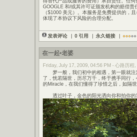
得替代产品或服务的费用）承担责任。任何
GOOGLE 和/或其许可证颁发机构的赔偿
（$1000 美元）。本服务是免费提供的，
体现了本协议下风险的合理分配。
发表评论
|
0 引用
|
永久链接
|
在一起•老婆
Friday, July 17, 2009, 04:56 PM - 心路历程
梦一般，我们初中的相遇，第一眼就注定
了，恍若隔世，历尽万千，终于携手同行，
的Miracle，在我们懂得了珍惜之后，如
透过叶子，金色的阳光洒向你和拍你的