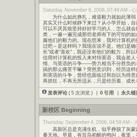
Saturday, November 8, 2008, 07:49 AM
为什么如此挣扎，难道毅力就如此薄弱？
其实又什么时候静下来过？从小学开始，自
可以不厌其烦坚持好好学习的人，怎么就会
类，一遍一遍完成那些老师布下的可怕的如
服他们的毅力的。现在想来，我对计算机的
过吧～是这样吗？我现在说不是。他们是确
长”或者“喜欢”，我还没有他们的毅力，所
信用对计算机的投入来对待英语，我会差人
惰、与英语的斗争——势力相当不分胜负的
搞的那么痛苦干嘛？突然意识到，经历这样
和英语的斗争，曾经也面临过和自以为得意
再抓狂，不再无所适从，只是经历着、成长
发表评论
( 5 次浏览 ) |
0 引用
|
永久链
新校区 Beginning
Thursday, September 4, 2008, 04:59 AM -
高新区总是充满生机，似乎挣脱了灰蒙蒙
番天地。早晨，有百鸟初醒的鸣叫，夜里，