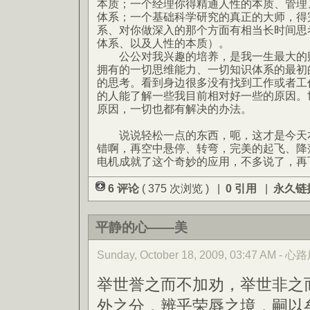
本质；一个经理你得精通人性的本质、管理
体系；一个基础科学研究的真正的大师，得
系、对你做深入的那个方面有相当长时间思
体系、以及人性的本质）。
公公对我兴趣的培养，是我一生最大的财
拥有的一切思维能力、一切知识体系的最初
的思考。看到身边很多没有找到工作或者工
的人能了解一些我目前相对好一些的原因。世
原因，一切也都有解决的办法。
说说轻松一点的东西，呃，这才是今天本
错啊，再空中悬停、转弯，完美的起飞、降
电机成就了这个奇妙的应用，不多说了，再
6 评论
( 375 次浏览 ) |
0 引用
|
永久链
平静的心——美
Sunday, October 18, 2009, 03:47 AM -
举世誉之而不加劝，举世非之
外之分，辨乎荣辱之境，嗣以