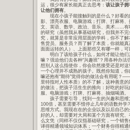
运，很少有家长能真正去思考：
该让孩子拥
让他们拥有
。
现在小孩子能接触到的是什么？好看的好
影、漂亮衣服、电脑游戏；打牌、打麻将、
文、英语、数学、政治、音乐、美术……有
的研究（虽然我从事基础研究，但我并不完
究，就算是非常应用层面的学科，你不了解
售货员、服务员？而了解了本质，你就能真
面面运转的人）、上面那些又有哪一样，可
明白了该给孩子什么，如何才能让他们真
嘛？强迫他们去各种“兴趣班”？用各种办法
想别人这么指使你，你会欣然接受还是对这
一个心理并不成熟的孩子。既然你知道，你
嘛还抱有“期待”觉得你的做法会有用呢？—
里特指对人性本质）的不了解，这种善意的
的做法，把孩子活生生的推向：好吃的好玩
服、电脑游戏；打牌、打麻将、抽烟喝酒。
孩子需要引导，找到一生的兴趣和思维方
100倍，甚至需要不惜停止几年的语数外学
思维方式。我现在在的企业以及以后自己的
好的人，却需要对大局和某个方面有研究、
么文凭（同样不仅仅指基础研究，一个销售
译得精通领域知识体系；一个财务你得精通