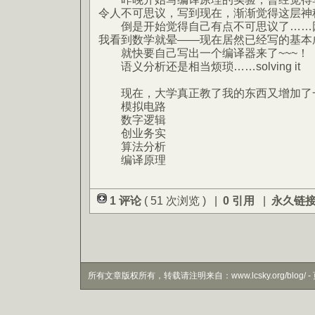
令人不可思议，写到现在，渐渐觉得这层神
倒是开始觉得自己有点不可思议了……因
我看到数学就晕——现在居然已经写的基本
就快要自己写出一个编译器来了~~~！
语义分析还是相当烦琐……solving it
现在，大学真正教了我的东西又增加了
模拟电路
数字逻辑
创业务实
算法分析
编译原理
1 评论
( 51 次浏览 ) |
0 引用
|
永久链
所有文章版权所有，转载请注明来自：www.lcsky.org/blog/ - 页面生成