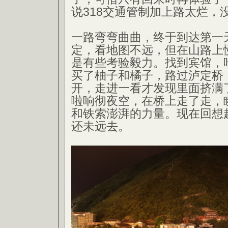
说318交通管制加上路太烂，
一路弯弯曲曲，终于到达第一
定，看地图不远，但在山路上
是有些考验毅力。找到宾馆，
买了柚子和橘子，路过泸定桥
开，走进一看才发现里面挤满
啦响彻夜空，在桥上走了走，
和铁索澎湃的力量。现在回想
还未远去。