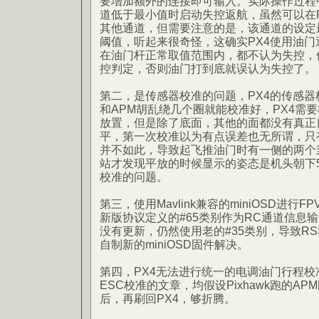
要增加额外的连接即可输入。实际操作过程
道低于最小值时启动失控返航，虽然可以在RC Ca
其他通道，但需要注意的是，该通道的设定
阈值，听起来很奇怪，这确实PX4使用油
在油门杆正常取值范围内，都不认为失控，
控判定，否则油门打到底就误认为失控了。
第二，是传感器校准的问题，PX4的传感器
和APM胡乱绕几个圈就能校准好，PX4需
放置，但是除了底面，其他的面都没有真正
平，第一次校准以为有点误差也无所谓，只
并不如此，导致起飞推油门时有一侧的两个
站才发现平放的时候显示的姿态是机头朝下
校准的问题。
第三，使用Mavlink兼容的miniOSD进行
新版协议定义的#65类别作为RC通道信息输出
没有更新，仍然使用老的#35类别，导致RS
自制新的miniOSD固件解决。
第四，PX4无法进行统一的电调油门行程校准，
ESC校准的文章，均假设Pixhawk跑的A
后，再刷回PX4，够折腾。