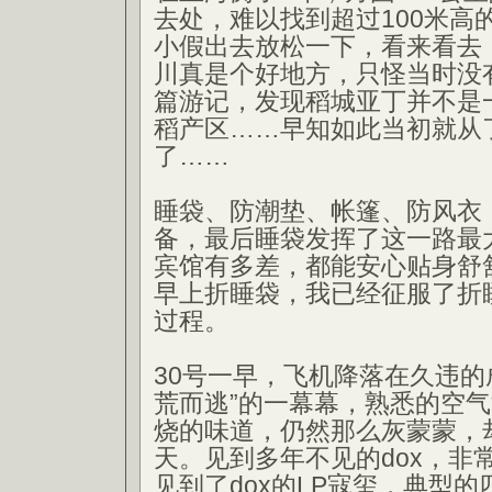
去处，难以找到超过100米高
小假出去放松一下，看来看去
川真是个好地方，只怪当时没
篇游记，发现稻城亚丁并不是
稻产区……早知如此当初就从
了……
睡袋、防潮垫、帐篷、防风衣
备，最后睡袋发挥了这一路最
宾馆有多差，都能安心贴身舒
早上折睡袋，我已经征服了折
过程。
30号一早，飞机降落在久违的
荒而逃”的一幕幕，熟悉的空
烧的味道，仍然那么灰蒙蒙，
天。见到多年不见的dox，非
见到了dox的LP寇玺，典型