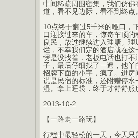
中间稀疏周围密集，我们仿佛
道，看不见边际，看不到终点
10点终于翻过5千米的哑口，
口迎接过来的车，惊奇车顶的
良民，放过继续进入理塘。理
烂，不幸我们定的酒店就在这
愣是没找着，老板电话也打不
子，最后仔细找了一遍，他丫
招牌下面的小字，疯了。进房
说是民宿的标准，还附赠停水
湿。拿上睡袋，终于才舒舒服
2013-10-2
【一路走一路玩】
行程中最轻松的一天，今天只