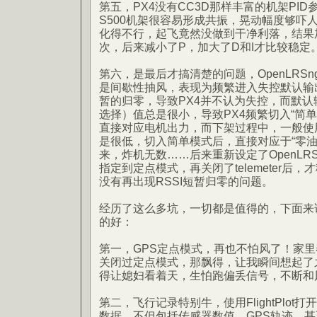
第五，PX4没有CC3D那样丰富的机架PI
S500机架很容易形成共振，晃动幅度够吓
化得不行，起飞竟然没做到干净利落，结果
次，后来减小了P，加大了D和I才比较稳定
第六，是最后才搞清楚的问题，OpenLRS
是间歇性抽风，表现为频繁进入失控默认输出
暂的归零，导致PX4并不认为失控，而默
选择）值总是很小，导致PX4频繁切入“简
直接对应电机出力，而下架过程中，一般使
是很低，切入简单模式后，直接对应于“零油
来，炸机无数……后来重新设定了OpenLR
指定到定点模式，再关闭了telemeter后
没有再出现RSSI短暂归零的问题。
经历了这么多坑，一切都是值得的，下面来说说
的好：
第一，GPS定点模式，再也不怕风了！家
关闭过定点模式，那飘得，让我瞬间想起了之
得让媳妇看着天，生怕跑偏丢信号，不断和
第二，飞行记录特别牛，使用FlightPlot打
数据，不但包括传感器数值，GPS轨迹，