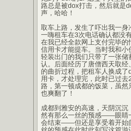
路总是被dox打击，然后就是d
声，哈哈！
取车上路，发生了吓出我一身
一嗨租车在3次电话确认都没
在我已经全款网上支付完毕的
信用卡才能提车。当时我和小
轻装出门的我们只带了一张储
认。后面经历了唐僧西天取经
的曲折过程，把租车人换成了d
用卡，才处理完，此时已过去
路，第一顿成都的饭菜，虽然
也爽翻了！
成都到雅安的高速，天阴沉沉
然有那么一丝的预感——眼睛
会结束——但还是享受着开始
丝的预感在此时此刻写这篇游