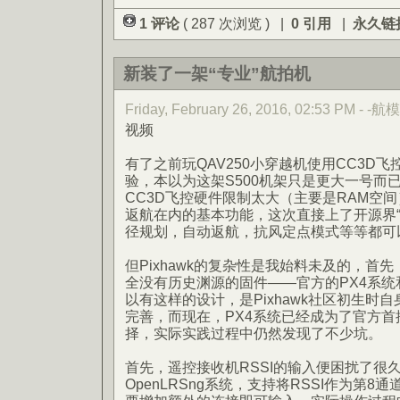
1 评论
( 287 次浏览 ) |
0 引用
|
永久链
新装了一架“专业”航拍机
Friday, February 26, 2016, 02:53 PM - -航模
视频
有了之前玩QAV250小穿越机使用CC3D
验，本以为这架S500机架只是更大一号而
CC3D飞控硬件限制太大（主要是RAM空间
返航在内的基本功能，这次直接上了开源界“顶级
径规划，自动返航，抗风定点模式等等都可
但Pixhawk的复杂性是我始料未及的，首先，
全没有历史渊源的固件——官方的PX4系统和
以有这样的设计，是Pixhawk社区初生时
完善，而现在，PX4系统已经成为了官方
择，实际实践过程中仍然发现了不少坑。
首先，遥控接收机RSSI的输入便困扰了很
OpenLRSng系统，支持将RSSI作为第8