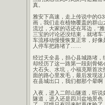
真。
雅安下高速，走上传说中的G3
画，我们走在植物覆盖的群山
流过，大家的话还在耳边，“雅
三宝的讨论还没结束，就堵车
车流移动慢慢恢复正常，好像
人停车把路堵了……
经过天全县，担心县城路堵，绕
却经历了这一路第一段刻骨铭
大石头、水坑，小福克斯首次
面的路心里发毛，最后发现这
在县城出口，我们都那个晕啊
入夜，进入二郎山隧道，听说
隧道，进入还是四川盆地景色
了，可惜只有回来时再体验了