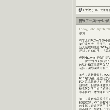
1 评论
( 287 次浏览 
新装了一架“专业”
Friday, February 26, 
视频
有了之前玩QAV250
架只是更大一号而已。
致无法增加包括GPS返
规划，自动返航，抗风
但Pixhawk的复杂性
——官方的PX4系统和“
的软件稳定性还不如A
选择，实际实践过程中
首先，遥控接收机RSS
RSSI作为第8通道附
PX4系统是默认油门通道
他通道，但需要注意的
确实PX4使用油门通
最小值后，才能开始失
第二，是传感器校准的问
能校准好，PX4需要
的支撑，很难严格的放
并不如此，导致起飞推