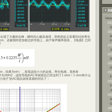
归
View
20
S
20
M
该处出现了大量的尖峰，瞬间内心极其崩溃，突然想起之前看到过的寄生
3cm、还被我特意加粗过的导线上，由于噪声频率很高，【电感】已经
F
？
20
J
20
D
20
O
cm，结果为nH），发现这段小小的走线，寄生电感，竟然有
20
频率为2MHZ，这段导线的AC等效阻抗已经达到了1 ohm！1 ohm有什么
F
小池子”的AC阻抗就有直观的对比了：
20
F
J
20
D
O
20