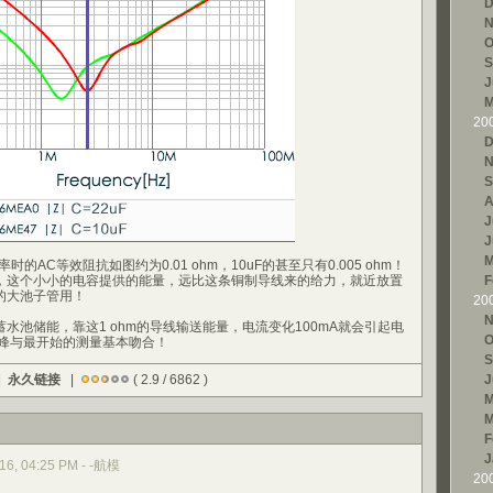
D
N
O
S
J
M
20
D
N
S
A
J
J
M
时的AC等效阻抗如图约为0.01 ohm，10uF的甚至只有0.005 ohm！
，这个小小的电容提供的能量，远比这条铜制导线来的给力，就近放置
F
的大池子管用！
20
N
水池储能，靠这1 ohm的导线输送能量，电流变化100mA就会引起电
O
尖峰与最开始的测量基本吻合！
S
|
永久链接
|
( 2.9 / 6862 )
J
M
M
F
J
2016, 04:25 PM - -航模
20