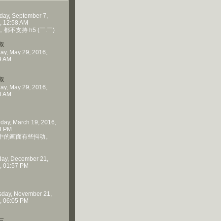
day, September 7,
, 12:58 AM
都不支持 h5 (￣.￣)
叔
ay, May 29, 2016,
9 AM
叔
ay, May 29, 2016,
8 AM
rday, March 19, 2016,
3 PM
中的画面有些抖动。
ay, December 21,
, 01:57 PM
sday, November 21,
, 06:05 PM