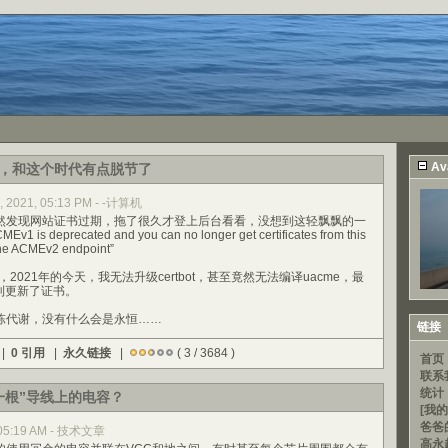
Av
，和这个时代有点脱节了
2, 2021, 05:13 PM - -计算机
然发现网站证书过期，拖了很久才登上后台看看，没想到这轻飘飘的一
deprecated and you can no longer get certificates from this
the ACMEv2 endpoint”
，2021年的今天，我无法升级certbot，甚至竟然无法编译uacme，最
利更新了证书。
陈代谢，没有什么会是永恒……
链接
 |
0 引用
|
永久链接
|
( 3 / 3684 )
首页
联系
统计
一根”导线上的电容？
[我的
爸爸
, 05:19 AM - 技术文章
高永超