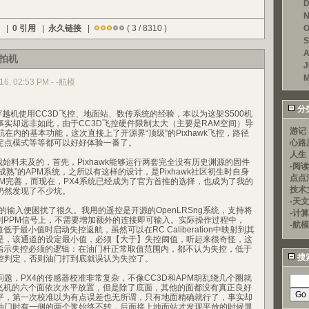
D
N
) |
0 引用
|
永久链接
|
( 3 / 8310 )
O
S
A
航拍机
J
M
2016, 02:53 PM - -航模
分
小穿越机使用CC3D飞控、地面站、数传系统的经验，本以为这架S500机
事实却远非如此，由于CC3D飞控硬件限制太大（主要是RAM空间）导
游记
航在内的基本功能，这次直接上了开源界“顶级”的Pixhawk飞控，路径
定点模式等等都可以好好体验一番了。
心路
人生
是我始料未及的，首先，Pixhawk能够运行两套完全没有历史渊源的固件
-阅
成熟”的APM系统，之所以有这样的设计，是Pixhawk社区初生时自身
点点
PM完善，而现在，PX4系统已经成为了官方首推的选择，也成为了我的
技术
仍然发现了不少坑。
-天文
I的输入便困扰了很久。我用的遥控是开源的OpenLRSng系统，支持将
-计
加到PPM信号上，不需要增加额外的连接即可输入。实际操作过程中，
-航模
低于最小值时启动失控返航，虽然可以在RC Caliberation中映射到其
是，该通道的设定最小值，必须【大于】失控阈值，听起来很奇怪，这
道指示失控必须的逻辑：在油门杆正常取值范围内，都不认为失控，低于
搜
控判定，否则油门打到底就误认为失控了。
题，PX4的传感器校准非常复杂，不像CC3D和APM胡乱绕几个圈就
将飞机的六个面依次水平放置，但是除了底面，其他的面都没有真正良好
平，第一次校准以为有点误差也无所谓，只有地面精确就行了，事实却
油门时有一侧的两个浆始终不转，后面接上地面站才发现平放的时候显