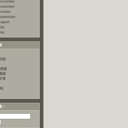
ecember
ovember
ctober
eptember
ugust
uly
ay
类
历程
读美国
滴滴
文章
算机
索：