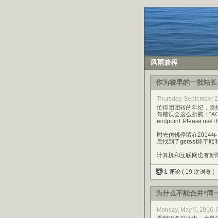
风雨兼程
作为较早的一批站长
Thursday, September 
忙得团团转的年纪，突
句错误会这么折腾：“ACMEv1 is 
endpoint. Please use 
时光仿佛停留在2014年
后找到了
getssl
终于顺
计算机和互联网也有新
1 评论
( 19 次浏览 )
为什么不能合并“同
Monday, May 9, 2016