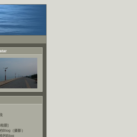
atar
我
相册]
的Blog（摄影）
的Blog