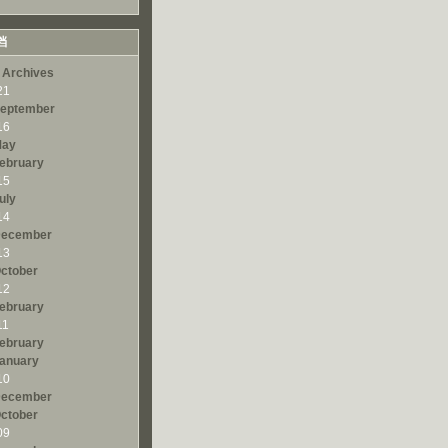
档
 Archives
21
eptember
16
ay
ebruary
15
uly
14
ecember
13
ctober
12
ebruary
11
ebruary
anuary
10
ecember
ctober
09