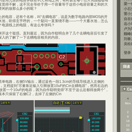
的使用冗余的电容并联在VCC和地之间，有时甚至每个芯片周围都会有
梁一信
直觉得不解，这不完全等价于用一个容量等于这些小电容容量之和的大
要闲的放那么多小的呢？
小石头
雷小光
的电容，还有个名称，叫“去耦电容”，说是为数字电路内部MOS的开
自在
水池，听得玄乎呼的，一个疑问一直萦绕不散——一个大蓄水池，怎么
岳小均
？电源线上的电阻，有这么夸张吗？
卢为军
解开这个疑惑。直到最近，因为自作聪明合并了几个去耦电容后引发了
顾峰的
深入的了解了一下去耦电容相关的内容。
刘春龙
吴松
登录
我读
单电路，右侧5V输出，通过蓝色一段1.3cm的导线导线进入左侧的
3V，文档提到“尽量靠近输入引脚放置10uF的Cin去耦电容”，然而右边的
Ca
放置一个10uF的电容，因为自作聪明觉得“不至于这么近都得放两个”，
本只保留了右侧C2，去掉了左侧的Cin
«
Mon
2
9
16
23
30