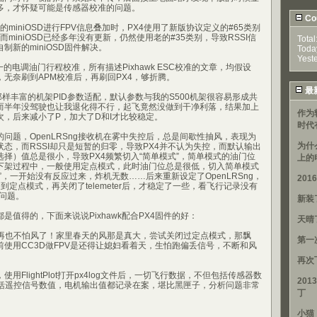
°多，才怀疑可能是传感器校准的问题。
Cou
容的miniOSD进行FPV信息叠加时，PX4使用了新版协议定义的#65类别
miniOSD已经多年没有更新，仍然使用老的#35类别，导致RSSI信
Total
制新的miniOSD固件解决。
Toda
Yest
的电调油门行程校准，所有描述Pixhawk ESC校准的文章，均假设
固件，无奈刷到APM校准后，再刷回PX4，够折腾。
最
D那样丰富的机架PID参数适配，默认参数与我的S500机架很容易形成共
而半年没驾驶也让我退化得不行，起飞竟然没做到干净利落，结果加上
作为
次，后来减小了P，加大了D和I才比较稳定。
时代
问题，OpenLRSng接收机在雾中失控后，总是间歇性抽风，表现为
为什
态，而RSSI却只是短暂的归零，导致PX4并不认为失控，而默认输出
择）值总是很小，导致PX4频繁切入“简单模式”，简单模式的油门位
上的
下架过程中，一般使用定点模式，此时油门位总是很低，切入简单模式
”，一开始没有反应过来，炸机无数……后来重新设定了OpenLRSng，
20
到定点模式，再关闭了telemeter后，才稳定了一些，看飞行记录没有
的问题。
新装
是值得的，下面来说说Pixhawk配合PX4固件的好：
天晴
，再也不怕风了！家里春天的风那是真大，尝试关闭过定点模式，那飘
第一
使用CC3D做FPV是还得让媳妇看着天，生怕跑偏丢信号，不断和风
再次
用FlightPlot打开px4log文件后，一切飞行数据，不但包括传感器数
201
包括遥控信号数值，电机输出值都记录在案，堪比黑匣子，分析问题非常
丁
小猫