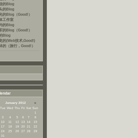
的Blog
的Blog
的Blog（Good!）
体工作室
的Blog
的Blog（Good!）
Blog
的(Web技术,Good!)
林的（旅行，Good!）
lendar
»
January 2012
Tue
Wed
Thu
Fri
Sat
Sun
1
3
4
5
6
7
8
10
11
12
13
14
15
17
18
19
20
21
22
24
25
26
27
28
29
31