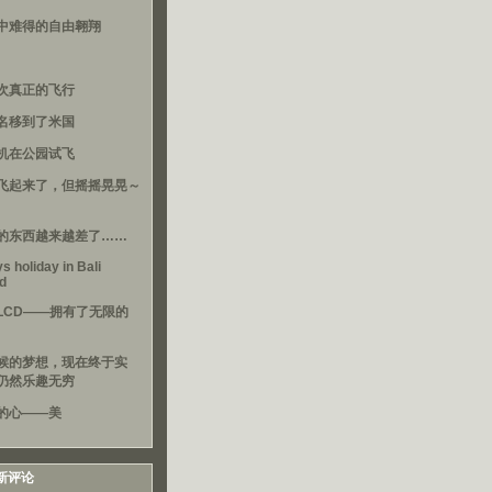
中难得的自由翱翔
次真正的飞行
名移到了米国
机在公园试飞
飞起来了，但摇摇晃晃～
的东西越来越差了……
s holiday in Bali
nd
LCD——拥有了无限的
候的梦想，现在终于实
仍然乐趣无穷
的心——美
新评论