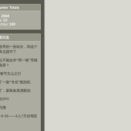
nter Totals
:
2868
y:
15
erday:
180
新日志
较早的一批站长，和这个
有点脱节了
么不能合并“同一根”导线
电容？
16春节文山之行
了一架“专业”航拍机
了，新装备高清航拍
次FPV
飞翔
3-9-30——4人7天自驾亚