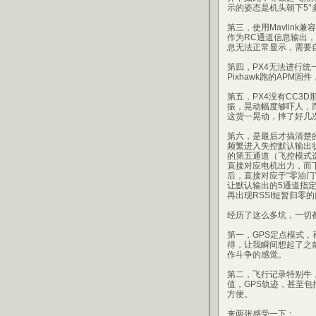
示的姿态是机头朝下5
第三，使用Mavlink兼
作为RC通道信息输出，而
息无法正常显示，需要自
第四，PX4无法进行统一
Pixhawk跑的APM
第五，PX4没有CC3
振，晃动幅度够吓人，
这货一晃动，摔了好几
第六，是最后才搞清楚的
频繁进入失控默认输出状
的第五通道（飞控模式选
直接对应电机出力，而
后，直接对应于“零油门
让默认输出的5通道指定
再出现RSSI短暂归零
经历了这么多坑，一切都
第一，GPS定点模式
得，让我瞬间想起了之前
作斗争的感觉。
第二，飞行记录特别牛，使
值，GPS轨迹，甚至
方便。
来两张感受一下：