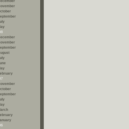
ecember
ovember
ctober
eptember
uly
ay
08
ecember
ovember
eptember
ugust
uly
une
ay
ebruary
07
ovember
ctober
eptember
uly
ay
arch
ebruary
anuary
06