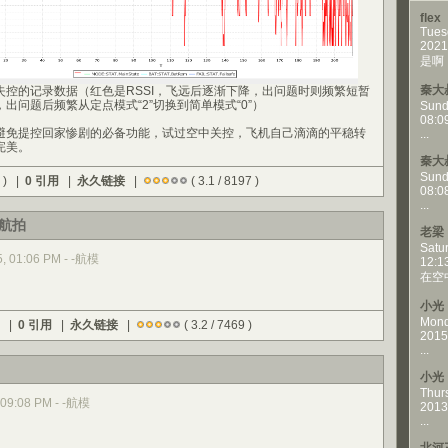
flex
Tues
2021
是啊，
秦大
失控的记录数据（红色是RSSI，飞远后逐渐下降，出问题时则频繁短暂
出问题后频繁从定点模式“2”切换到简单模式“0”）
Sund
08:0
避免提控回家惨剧的必备功能，试过空中关控，飞机自己滴滴的平稳转
...
完美。
秦大
Sund
 ) |
0 引用
|
永久链接
|
( 3.1 / 8197 )
08:0
...
航拍
老梁
Satu
15, 01:06 PM - -航模
12:1
在空
小光
Mond
) |
0 引用
|
永久链接
|
( 3.2 / 7469 )
2015
...
小光
Thur
, 09:08 PM - -航模
2013
...