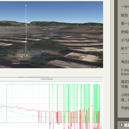
一年
航拍
第一
把域
小飞
终于
～～
淘宝
5 day
Isla
搞定
可能
小时
现，
平静
最