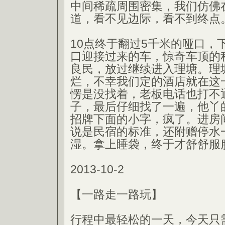
中间稀疏周围密集，我们仿佛
道，看不见边际，看不到终点
10点终于翻过5千米的哑口，
口迎接过来的车，惊奇车顶的
良民，放过继续进入理塘。理
烂，不幸我们定的酒店就在这
愣是没找着，老板电话也打不
子，最后仔细找了一遍，他丫
招牌下面的小字，疯了。进房
说是民宿的标准，还附赠停水
湿。拿上睡袋，终于才舒舒服
2013-10-2
【一路走一路玩】
行程中最轻松的一天，今天只