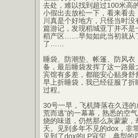
去处，难以找到超过100米高
小假出去放松一下，看来看去
川真是个好地方，只怪当时没
篇游记，发现稻城亚丁并不是
稻产区……早知如此当初就从
了……
睡袋、防潮垫、帐篷、防风衣
备，最后睡袋发挥了这一路最
宾馆有多差，都能安心贴身舒
早上折睡袋，我已经征服了折
过程。
30号一早，飞机降落在久违的
荒而逃”的一幕幕，熟悉的空
烧的味道，仍然那么灰蒙蒙，
天。见到多年不见的dox，非
见到了dox的LP寇玺，典型