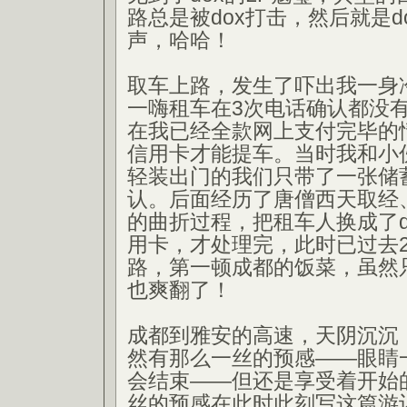
路总是被dox打击，然后就是d
声，哈哈！
取车上路，发生了吓出我一身
一嗨租车在3次电话确认都没
在我已经全款网上支付完毕的
信用卡才能提车。当时我和小
轻装出门的我们只带了一张储
认。后面经历了唐僧西天取经
的曲折过程，把租车人换成了d
用卡，才处理完，此时已过去
路，第一顿成都的饭菜，虽然
也爽翻了！
成都到雅安的高速，天阴沉沉
然有那么一丝的预感——眼睛
会结束——但还是享受着开始
丝的预感在此时此刻写这篇游