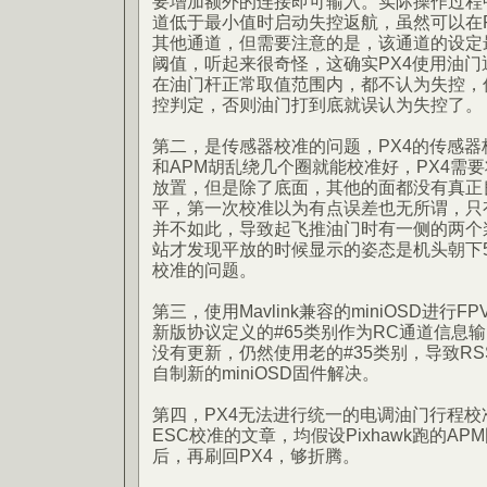
要增加额外的连接即可输入。实际操作过程
道低于最小值时启动失控返航，虽然可以在RC Ca
其他通道，但需要注意的是，该通道的设定
阈值，听起来很奇怪，这确实PX4使用油
在油门杆正常取值范围内，都不认为失控，
控判定，否则油门打到底就误认为失控了。
第二，是传感器校准的问题，PX4的传感器
和APM胡乱绕几个圈就能校准好，PX4需
放置，但是除了底面，其他的面都没有真正
平，第一次校准以为有点误差也无所谓，只
并不如此，导致起飞推油门时有一侧的两个
站才发现平放的时候显示的姿态是机头朝下
校准的问题。
第三，使用Mavlink兼容的miniOSD进行
新版协议定义的#65类别作为RC通道信息输出
没有更新，仍然使用老的#35类别，导致RS
自制新的miniOSD固件解决。
第四，PX4无法进行统一的电调油门行程校准，
ESC校准的文章，均假设Pixhawk跑的A
后，再刷回PX4，够折腾。