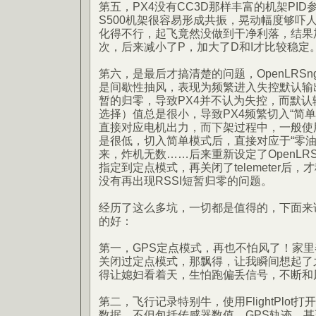
第五，PX4没有CC3D那样丰富的机架PI
S500机架很容易形成共振，晃动幅度够吓
化得不行，起飞竟然没做到干净利落，结果
次，后来减小了P，加大了D和I才比较稳定
第六，是最后才搞清楚的问题，OpenLRS
是间歇性抽风，表现为频繁进入失控默认输出
暂的归零，导致PX4并不认为失控，而默
选择）值总是很小，导致PX4频繁切入“简
直接对应电机出力，而下架过程中，一般使
是很低，切入简单模式后，直接对应于“零油
来，炸机无数……后来重新设定了OpenLR
指定到定点模式，再关闭了telemeter后
没有再出现RSSI短暂归零的问题。
经历了这么多坑，一切都是值得的，下面来说说
的好：
第一，GPS定点模式，再也不怕风了！家
关闭过定点模式，那飘得，让我瞬间想起了之
得让媳妇看着天，生怕跑偏丢信号，不断和
第二，飞行记录特别牛，使用FlightPlot打
数据，不但包括传感器数值，GPS轨迹，