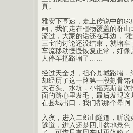
真。
雅安下高速，走上传说中的G3
画，我们走在植物覆盖的群山
流过，大家的话还在耳边，“雅
三宝的讨论还没结束，就堵车
车流移动慢慢恢复正常，好像
人停车把路堵了……
经过天全县，担心县城路堵，绕
却经历了这一路第一段刻骨铭
大石头、水坑，小福克斯首次
面的路心里发毛，最后发现这
在县城出口，我们都那个晕啊
入夜，进入二郎山隧道，听说
隧道，进入还是四川盆地景色
了，可惜只有回来时再体验了