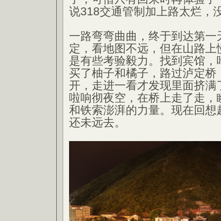
说318交通管制加上路太烂，
一路弯弯曲曲，终于到达第一
定，看地图不远，但在山路上
是有些考验毅力。找到宾馆，
买了柚子和橘子，路过泸定桥
开，走进一看才发现里面挤满
啦响彻夜空，在桥上走了走，
和铁索澎湃的力量。现在回想
还未远去。