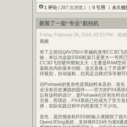
1 评论
( 287 次浏览 ) |
0 引用
|
永久链
新装了一架“专业”航拍机
Friday, February 26, 2016, 02:53 PM - -航模
视频
有了之前玩QAV250小穿越机使用CC3D
验，本以为这架S500机架只是更大一号而
CC3D飞控硬件限制太大（主要是RAM空间
返航在内的基本功能，这次直接上了开源界“顶级
径规划，自动返航，抗风定点模式等等都可
但Pixhawk的复杂性是我始料未及的，首先，
全没有历史渊源的固件——官方的PX4系统和
以有这样的设计，是Pixhawk社区初生时
完善，而现在，PX4系统已经成为了官方
择，实际实践过程中仍然发现了不少坑。
首先，遥控接收机RSSI的输入便困扰了很
OpenLRSng系统，支持将RSSI作为第8