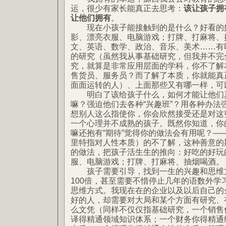
运，很少有家长能真正去思考：
该让孩子拥
让他们拥有
。
现在小孩子能接触到的是什么？好看的好
影、漂亮衣服、电脑游戏；打牌、打麻将、
文、英语、数学、政治、音乐、美术……有
的研究（虽然我从事基础研究，但我并不完
究，就算是非常应用层面的学科，你不了解
售货员、服务员？而了解了本质，你就能真
面面运转的人）、上面那些又有哪一样，可
明白了该给孩子什么，如何才能让他们真
嘛？强迫他们去各种“兴趣班”？用各种办法
想别人这么指使你，你会欣然接受还是对这
一个心理并不成熟的孩子。既然你知道，你
嘛还抱有“期待”觉得你的做法会有用呢？—
里特指对人性本质）的不了解，这种善意的
的做法，把孩子活生生的推向：好吃的好玩
服、电脑游戏；打牌、打麻将、抽烟喝酒。
孩子需要引导，找到一生的兴趣和思维方
100倍，甚至需要不惜停止几年的语数外学
思维方式。我现在在的企业以及以后自己的
好的人，却需要对大局和某个方面有研究、
么文凭（同样不仅仅指基础研究，一个销售
译得精通领域知识体系；一个财务你得精通