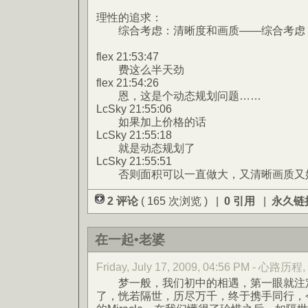
理性的追求：
综合考虑：清晰度和画质——综合考虑：像
flex 21:53:47
费这么半天劲
flex 21:54:26
恩，这是个动态规划问题……
LcSky 21:55:06
如果加上价格的话
LcSky 21:55:18
就是动态规划了
LcSky 21:55:51
否则面积可以一直做大，又清晰画质又
2 评论
( 165 次浏览 ) |
0 引用
|
永久链
在一起•老婆
Friday, July 17, 2009, 04:56 PM - 心路历程
梦一般，我们初中的相遇，第一眼就注定
了，恍若隔世，历尽万千，终于携手同行，