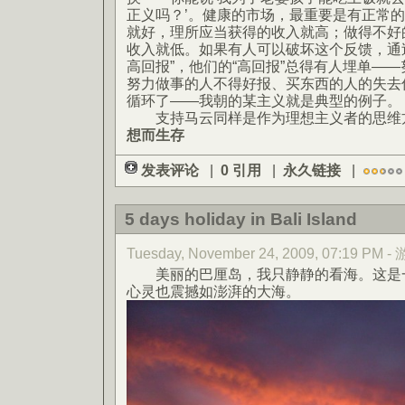
正义吗？’。健康的市场，最重要是有正常
就好，理所应当获得的收入就高；做得不好
收入就低。如果有人可以破坏这个反馈，通过
高回报”，他们的“高回报”总得有人埋单—
努力做事的人不得好报、买东西的人的失去
循环了——我朝的某主义就是典型的例子。
支持马云同样是作为理想主义者的思维
想而生存
发表评论
|
0 引用
|
永久链接
|
5 days holiday in Bali Island
Tuesday, November 24, 2009, 07:19 PM -
美丽的巴厘岛，我只静静的看海。这是一
心灵也震撼如澎湃的大海。