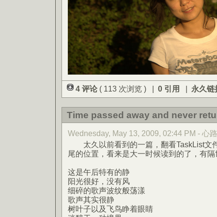
4 评论
( 113 次浏览 ) |
0 引用
|
永久链
Time passed away and never retu
Wednesday, May 13, 2009, 02:44 PM - 
太久以前看到的一篇，翻看TaskList
尾的位置，看来是大一时候读到的了，有隔
这是午后特有的静
阳光很好，没有风
细碎的歌声波纹般荡漾
歌声其实很静
树叶子以及飞鸟睁着眼睛