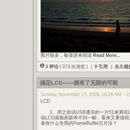
图片较多，敬请进来阅读
Read More...
3 评论
( 373 次浏览 ) |
0 引用
|
永久链
搞定LCD——拥有了无限的可能
Sunday, November 15, 2009, 10:28 AM -
LCD
1、用之前试USB通讯的一片51来测试
动LCD面板刷新率不到一帧，看来又要借助万
者有什么专用的FrameBuffer芯片没？