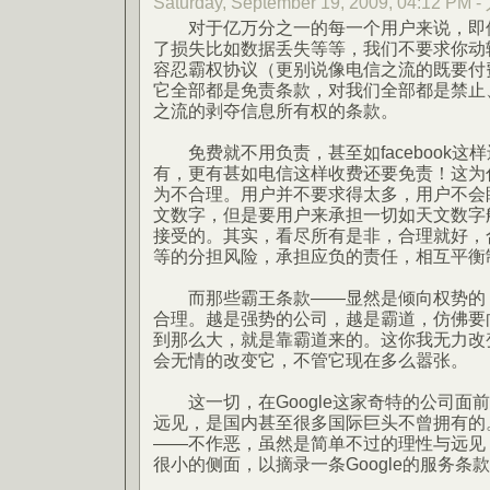
Saturday, September 19, 2009, 04:12 PM 
对于亿万分之一的每一个用户来说，即使
了损失比如数据丢失等等，我们不要求你动
容忍霸权协议（更别说像电信之流的既要付
它全部都是免责条款，对我们全部都是禁止、无
之流的剥夺信息所有权的条款。
免费就不用负责，甚至如facebook这
有，更有甚如电信这样收费还要免责！这为
为不合理。用户并不要求得太多，用户不会眼红
文数字，但是要用户来承担一切如天文数字
接受的。其实，看尽所有是非，合理就好，
等的分担风险，承担应负的责任，相互平衡
而那些霸王条款——显然是倾向权势的，
合理。越是强势的公司，越是霸道，仿佛要
到那么大，就是靠霸道来的。这你我无力改
会无情的改变它，不管它现在多么嚣张。
这一切，在Google这家奇特的公司面前改
远见，是国内甚至很多国际巨头不曾拥有的
——不作恶，虽然是简单不过的理性与远见
很小的侧面，以摘录一条Google的服务条