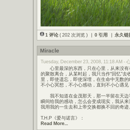
1 评论
( 202 次浏览 ) |
0 引用
|
永久链
Miracle
Tuesday, December 23, 2008, 11:18 AM
心里最深的东西，只在心里，从来没有在
的聚散离合，从某时起，我只当作“回忆”去
里，即使遗忘，即使深埋，在生命中无数的
不小心冥想，不小心感动，直到不小心遇见
我不知道在金茂那天，那一半留在天边等
瞬间给我的感动，怎么会变成现实，我从来
我用我的一生去和上帝交换都换不回的奇迹
T.H.P《爱与诺言》：
Read More...