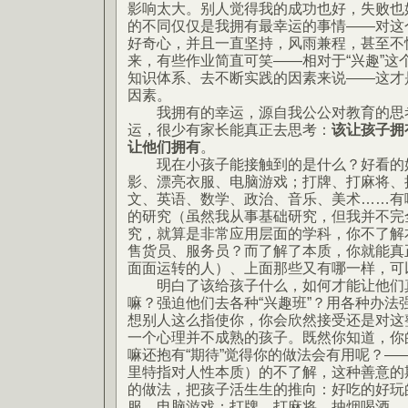
影响太大。别人觉得我的成功也好，失败也
的不同仅仅是我拥有最幸运的事情——对这
好奇心，并且一直坚持，风雨兼程，甚至不
来，有些作业简直可笑——相对于“兴趣”这
知识体系、去不断实践的因素来说——这才
因素。
我拥有的幸运，源自我公公对教育的思
运，很少有家长能真正去思考：
该让孩子拥
让他们拥有
。
现在小孩子能接触到的是什么？好看的好
影、漂亮衣服、电脑游戏；打牌、打麻将、
文、英语、数学、政治、音乐、美术……有
的研究（虽然我从事基础研究，但我并不完
究，就算是非常应用层面的学科，你不了解
售货员、服务员？而了解了本质，你就能真
面面运转的人）、上面那些又有哪一样，可
明白了该给孩子什么，如何才能让他们真
嘛？强迫他们去各种“兴趣班”？用各种办法
想别人这么指使你，你会欣然接受还是对这
一个心理并不成熟的孩子。既然你知道，你
嘛还抱有“期待”觉得你的做法会有用呢？—
里特指对人性本质）的不了解，这种善意的
的做法，把孩子活生生的推向：好吃的好玩
服、电脑游戏；打牌、打麻将、抽烟喝酒。