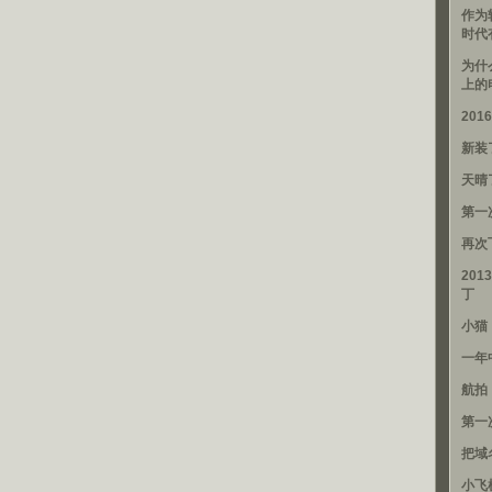
作为
时代
为什
上的
20
新装
天晴
第一
再次
201
丁
小猫
一年
航拍
第一
把域
小飞