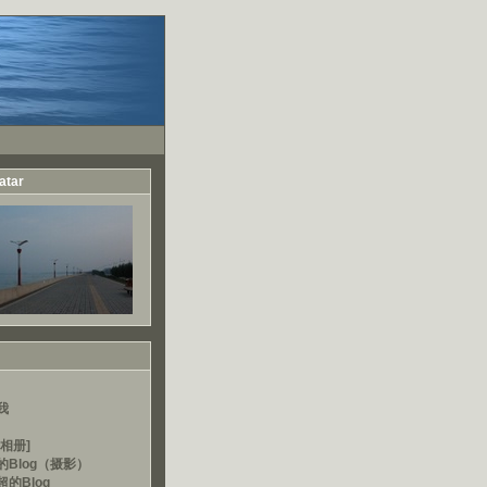
atar
我
相册]
的Blog（摄影）
的Blog