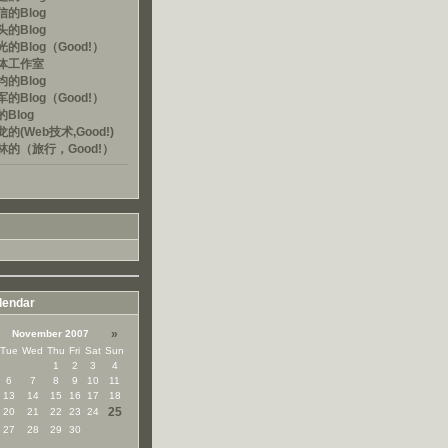
的Blog
的Blog
的Blog（Good!）
体工作室
的Blog
的Blog（Good!）
Blog
的(Web技术,Good!)
林的（旅行，Good!）
lendar
»
November 2007
Tue
Wed
Thu
Fri
Sat
Sun
1
2
3
4
6
7
8
9
10
11
13
14
15
16
17
18
25
20
21
22
23
24
27
28
29
30