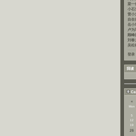
梁一信
小石头
雷小光
自在
岳小均
卢为军
顾峰的
刘春龙
吴松
登录
我读
Ca
«
Mon
5
12
19
26