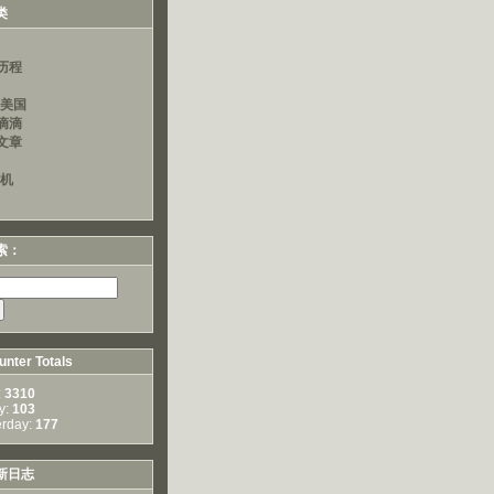
类
历程
读美国
滴滴
文章
算机
索：
nter Totals
:
3310
y:
103
erday:
177
新日志