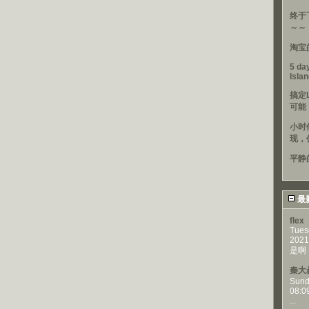
终于
～～
淘宝
5 day
Isla
搞定
可能
小时
现，
平静
最
flex
Tues
2021
是啊，
秦大
Sund
08:0
...