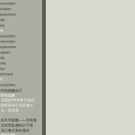
ovember
ctober
eptember
uly
ay
08
ecember
ovember
eptember
ugust
uly
une
ay
ebruary
07
ovember
时刻提醒自己
07/11/26
“此刻的等待是不必的，
你应该自己决定做什
么，然后放
永不可骄傲——没有真
正的危机感的日子里，
自己每天都在退步