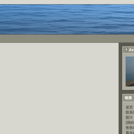
Av
链接
首页
联系
统计
[我的
爸爸
高永超