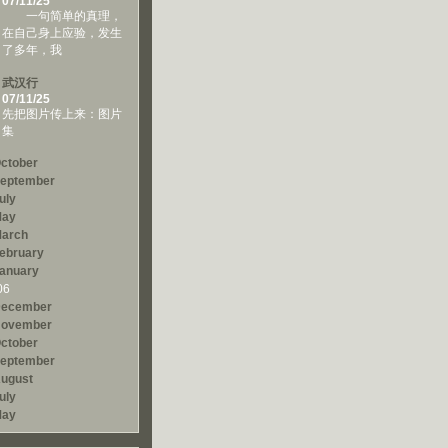
07/11/25
一句简单的真理，
在自己身上应验，发生
了多年，我
武汉行
07/11/25
先把图片传上来：图片
集
ctober
eptember
uly
ay
arch
ebruary
anuary
06
ecember
ovember
ctober
eptember
ugust
uly
ay