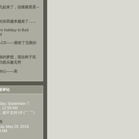
飞起来了，但摇摇晃晃～
的东西越来越差了……
s holiday in Bali
nd
LCD——拥有了无限的
候的梦想，现在终于实
仍然乐趣无穷
的心——美
新评论
day, September 7,
, 12:58 AM
都不支持 h5 (￣.￣)
叔
ay, May 29, 2016,
9 AM