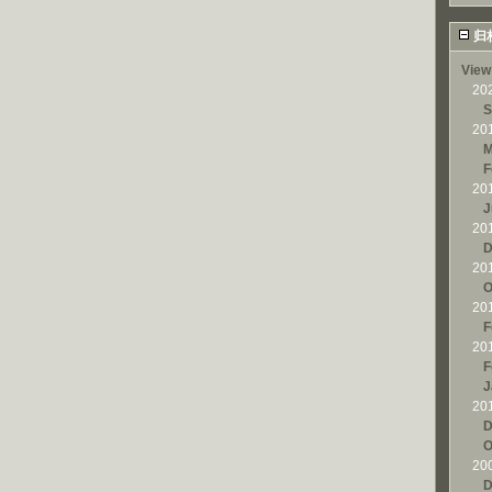
归
View
20
S
20
M
F
20
J
20
D
20
O
20
F
20
F
J
20
D
O
20
D