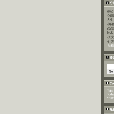
分
游记
心路
人生
-阅
点点
技术
-天文
-计
-航模
搜
Cou
Total
Toda
Yest
最