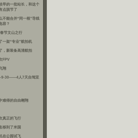
较早的一批站长，和这个
有点脱节了
么不能合并“同一根”导线
电容？
16春节文山之行
了一架“专业”航拍机
了，新装备高清航拍
次FPV
飞翔
3-9-30——4人7天自驾亚
中难得的自由翱翔
次真正的飞行
名移到了米国
机在公园试飞