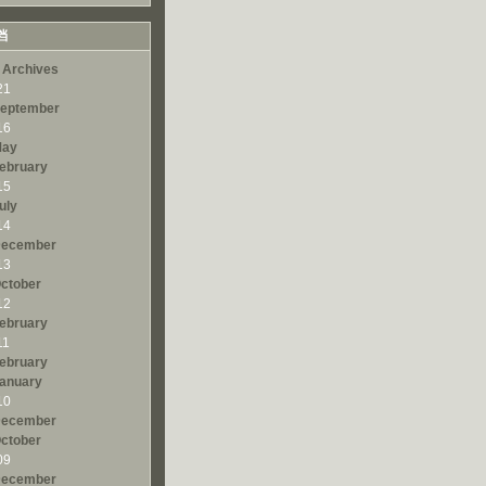
档
 Archives
21
eptember
16
ay
ebruary
15
uly
14
ecember
13
ctober
12
ebruary
11
ebruary
anuary
10
ecember
ctober
09
ecember