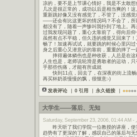
凉的，要不是上节课心情好，我是不太敢想
几次是很正常的，成功以后是相当爽的！这
重新跳好像又没有感觉了，不管了，没感觉
——还会有比这更坏的情况吗？不会了，所
都没有了，随着一声惨叫我扑到了地上。再
过我发现问题了，重心太靠前了，得向后仰
虽然有点不平稳，但久违的感觉又回来了！
畅了！加速再试试，就要跳的时候心里闪过
身之后重心又潜意识的靠前，重重的摔了一
摔得遍体鳞伤也是种收获，人总是在这样
人生也是，老师说轮滑是勇敢者的运动，只
乎那些伤痛，才能有所成就
快到11点，回去了，在深夜的街上流畅
再买杯奶茶慢慢的飘，很惬意:-)
发表评论
|
0 引用
|
永久链接
|
大学生——落后、无知
Saturday, September 23, 2006, 01:44 AM 
昨天听了我们学院一位教授的讲座，使我
趋势有了更深的了解，感叹自己的落后与无