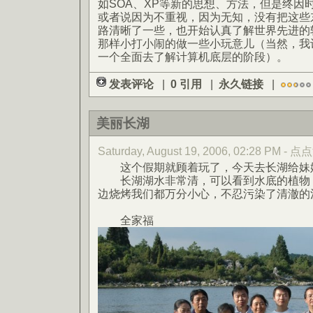
如SOA、XP等新的思想、方法，但是终因
或者说因为不重视，因为无知，没有把这些
路清晰了一些，也开始认真了解世界先进的
那样小打小闹的做一些小玩意儿（当然，我
一个全面去了解计算机底层的阶段）。
发表评论
|
0 引用
|
永久链接
|
美丽长湖
Saturday, August 19, 2006, 02:28 PM - 
这个假期就顾着玩了，今天去长湖给妹
长湖湖水非常清，可以看到水底的植物，
边烧烤我们都万分小心，不忍污染了清澈的
全家福