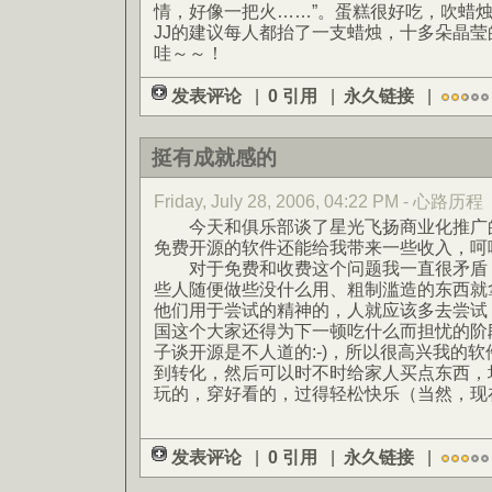
情，好像一把火……”。蛋糕很好吃，吹蜡
JJ的建议每人都抬了一支蜡烛，十多朵晶
哇～～！
发表评论
|
0 引用
|
永久链接
|
挺有成就感的
Friday, July 28, 2006, 04:22 PM - 心路历程
今天和俱乐部谈了星光飞扬商业化推广的
免费开源的软件还能给我带来一些收入，呵
对于免费和收费这个问题我一直很矛盾，
些人随便做些没什么用、粗制滥造的东西就
他们用于尝试的精神的，人就应该多去尝试
国这个大家还得为下一顿吃什么而担忧的阶
子谈开源是不人道的:-)，所以很高兴我的
到转化，然后可以时不时给家人买点东西，
玩的，穿好看的，过得轻松快乐（当然，现
发表评论
|
0 引用
|
永久链接
|