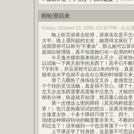
刚轮滑回来
Friday, October 13, 2006, 03:30 PM - 点
晚上听完讲座去轮滑，讲座实在是不怎么
大半。路上遇到超的女友，她滑得太疯狂了
说我滑得可以称为“不要命”，那么她可以算得
超就比较瑾慎，真不知道她们在一起滑的时候
今天逸夫楼前面来练的人不少，还有协会
以试验一下两天前学的东西了！高手们不断
T字刹车，并且居然可以在1米内停住，真
能有这水平也就不会在出公寓的时候吸引来
滑了几圈热了身练练交叉步，老感觉交叉
个个转的灵活流畅，真是很不甘心。绕了十
交叉步这东西需要高度集中注意力，才能控
稍有分神，轨迹就开始漂，然后重心就会变
第一次绕这么密的障碍（其实纯粹就是第
算！）也只是抱着试试的想法，还真没有抱
次速度太快，十多个障碍只绕了三、四个。
现绕这种障碍转动的幅度要非常大。不断的
利过去了！没有碰到一个也没有落下一个！哦
上节课还学了转身跳，这是最不可思议的