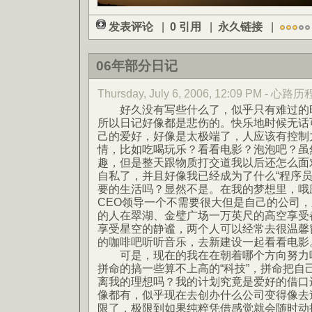
发表评论
|
0 引用
|
永久链接
|
06年部分日记
Thursday, July 6, 2006, 12:09 PM - 心路历
好久没有写些什么了，似乎只有难过的时
所以日记好像都是悲伤的。快乐地时候无话
己的爱好，好像是太极端了，人应该有控制
情，比如吃喝玩乐？看看电影？泡泡吧？虽
趣，但是整天跟物质打交道我以后还怎么面
自私了，并且好像我已经成为了什么“程序员”
要的生活吗？显然不是。在我的梦想里，哦
CEO领导一个不需要很大但是自己的公司
的人在翠湖、金璧广场一万英尺的高空享受
享受星空的静谧，两个人可以经常去很温馨
的咖啡吧听听音乐，去新建设一起看看电影
可是，现在的我在在朝着哪个方向努力呢
拼命的搞一些算不上高的“科技”，拼命把自
离我的理想吗？我的计划究竟是爱好的借口
像都有，似乎现在去创办什么公司变得像去
限了，极限到如果纯粹凭借感觉就会随时动