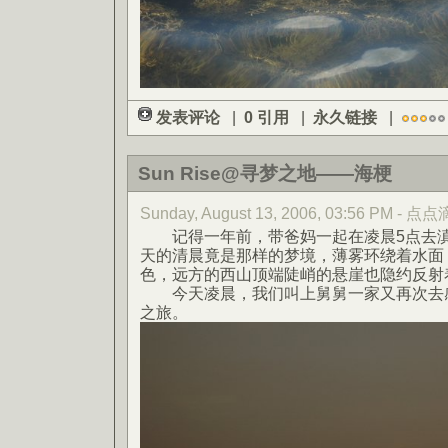
发表评论
|
0 引用
|
永久链接
|
Sun Rise@寻梦之地——海梗
Sunday, August 13, 2006, 03:56 PM - 点
记得一年前，带爸妈一起在凌晨5点去滇
天的清晨竟是那样的梦境，薄雾环绕着水面
色，远方的西山顶端陡峭的悬崖也隐约反射
今天凌晨，我们叫上舅舅一家又再次去感
之旅。