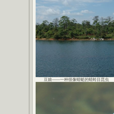
豆娘——一种很像蜻蜓的蜻蛉目昆虫