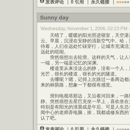
发表评论
|
0 引用
|
永久链接
|
Sunny day
Wednesday, November 1, 2006, 02:23 P
天晴了，暖暖的阳光照进寝室，天空湛蓝
云。早晨，沉浸在安静的清新空气中。哈，
待着，人们在远处忙碌穿行，让城市充满活
远处的喧闹。
突然很想出去轮滑。这样的天气，让人有
一端，另一端是记忆的深渊。
楼道里从来没这么的静，没有一个人，只
光芒，很长的楼道，很长的光的隧道。
去哪呢？嗯，记得上次路过一条两边都是
来的林荫路，想象一下都很有感觉。
滑到电视塔那边，又沿着河回来，一路
静。突然很想去星巴克坐一早上，喜欢坐在
特别是有阳光的清晨或是午后。可是人生总
闻中心的老师弄电脑，挨，我都成修东西的
认了吧。
发表评论
|
0 引用
|
永久链接
|