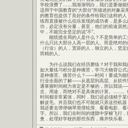
学校浪费了……我渐渐明白，我们是要做能
适用于中国教育的“大部分”所描述的对象采
的教育也提供了良好的条件给我们这样的人
练而直接被什么伯乐发现的成功者，是多么
功，必定没有分量，甚至，他们的前途居然
中，不能完全坚定的说“不”。
能统揽全局的人是什么？不是简单的工头
什么只比大部分人高一层的人。而是绝对的
（行业）的人，宽容的人，独立的人，坚定
而精的人。
为什么说我们在经历磨练？对于我和我的
如大量练习积分是种痛苦，学习大物背公式
是种痛苦。痛苦什么？——时间！要成为能
行业全面的了解——从底层到高层、从软件
通掌握时间精力肯定是不够的，所以我说—
念、用途，而绝对不是具体的计算。……。
时间都非常紧张，同时，我们还必须精于某
解皮毛。并且我们也不可能就只弄这些机器
我还要去弹弹钢琴滑滑轮滑、看看电影、看
字。所以，我们在时间的缝隙中穿梭飞行，
惫，处理好学校的那些东西，痛并快乐着。