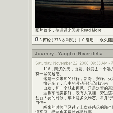
图片较多，敬请进来阅读
Read More...
3 评论
( 373 次浏览 ) |
0 引用
|
永久链
Journey - Yangtze River delta
Saturday, November 22, 2008, 09:33 AM 
116，阴沉的天，出发。我要去一个远
有一些优越感。
这是一次未知的旅行，新奇，安静。火车
快开车了，心中的激动开始凸现起来
出发，和一个城市再见。只是短暂的离
这趟车感觉很好，没有人吸烟，旁边还有
创新大赛的时候，车上是多么难忘。看并行
自信~
醒来的时候已经过了上次很感叹的那个陕
漠高原，提速也不尽然都是好事。