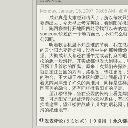
Monday, January 15, 2007, 08:05 AM - 
成都真是太难碰到晴天了，所以每次只要
要跑出去，今天早上考完英语，看到阳光撒
上，跑回寝室打开地图四处寻找可以去的地
someone说过的一个地方而已，不知怎么
公园吧。
听着收音机里不知是谁的节奏，我在撒满
的云让阳光变得柔和，没有中午的那种慵懒
望。大概成都人都还在睡午觉或者打麻将吧
松的飘一般滑行。其实成都也没大到哪去，
只飘了几首歌的距离。原来上次我们去探路
就是望江公园的方向，路很宽，锦江更宽，
的融合。不大却干净俐落的渡口让我想起了
着宽阔河岸走了许久的秦淮河，同样是这样
围完美的融合，还有同样撒着阳光的早晨。
望江楼很静，坐在公园的长椅上看宽阔的
鹭，可是阳光已经被渐厚的云彩遮住，有些
挨着这里，望江楼俨然成了川大的后花园，
滑的绝佳地带。
发表评论
( 5 次浏览 ) |
0 引用
|
永久链