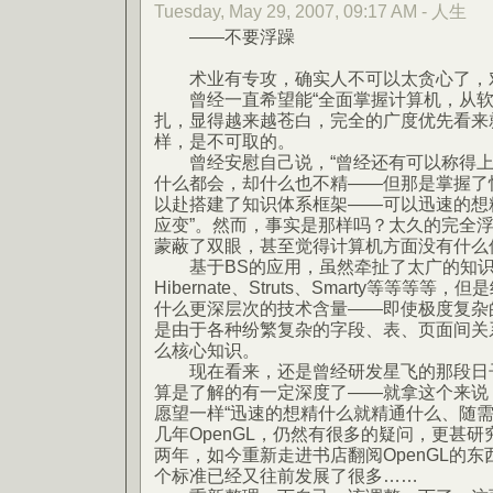
Tuesday, May 29, 2007, 09:17 AM - 人生
——不要浮躁
术业有专攻，确实人不可以太贪心了，
曾经一直希望能“全面掌握计算机，从软
扎，显得越来越苍白，完全的广度优先看来
样，是不可取的。
曾经安慰自己说，“曾经还有可以称得上
什么都会，却什么也不精——但那是掌握了
以赴搭建了知识体系框架——可以迅速的想
应变”。然而，事实是那样吗？太久的完全
蒙蔽了双眼，甚至觉得计算机方面没有什么
基于BS的应用，虽然牵扯了太广的知识——E
Hibernate、Struts、Smarty等等等
什么更深层次的技术含量——即使极度复杂
是由于各种纷繁复杂的字段、表、页面间关系
么核心知识。
现在看来，还是曾经研发星飞的那段日子比
算是了解的有一定深度了——就拿这个来说
愿望一样“迅速的想精什么就精通什么、随需
几年OpenGL，仍然有很多的疑问，更甚研究
两年，如今重新走进书店翻阅OpenGL的
个标准已经又往前发展了很多……