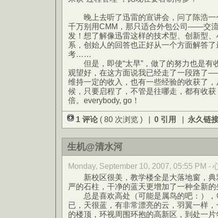
晚上去听了迅雷的宣讲会，问了陈浩一个
千万别用CMM，那只适合外包公司——交
发！想了解像迅雷这样的技术型、创新型、
系，创始人的回答也正好从一个方面解答了最
考……
但是，即使“太早”，做了的努力也是有
观望好，在这方面说我已经走了一段路了—
维持一定的收入，也有一些经验的收获了，
候，只要启程了，不管是往哪走，都有收获
倍。everybody, go！
1 评论
( 80 次浏览 ) |
0 引用
|
永久链
生机@清水河
Monday, September 10, 2007, 05:55 PM
新校区很美，教学楼全是大落地窗，典雅
严的石柱，干净的蓝天更增加了一种全新的
总是喜欢高处（可能是属鸟的吧：），每
已，天很蓝，有非常漂亮的云，羽翼一样，
的楼顶，环视周围环抱的高新区，到处一片