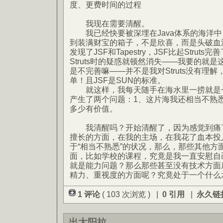
度、更费时间的过程
我现在需要清醒。
我已经快要被深埋在Java体系的海洋中
到装满财宝的箱子，不是欣喜，而是头破血流。
发现了JSF和Tapestry，JSF比起Stru
Struts时的疑惑就顿然消失——我要的就是这
是不完善嘛——并不是我对Struts没有理
单！且JSF是SUN的标准。
就这样，我每天随手在海水里一捞就是一
产生了两个问题：1、这片海我还相当不熟
多少有价值。
我清醒吗？开始清醒了，因为感觉到痛了
擅长的方面，在我的主场，在我花了血本投
于“相当不熟悉”的状况，那么，那些其他方
面，比如学校的课程，究竟是我一直安慰自
就是能力问题？那么那些甚至没有技术方面
精力、重视度的方面呢？究竟处于一个什么
1 评论
( 103 次浏览 ) |
0 引用
|
永久链
出太阳拉