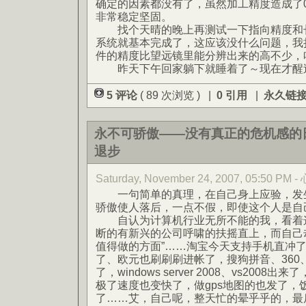
确定的因素都没有了，虽然加工精度造成了0
非常稳定坚固。
找个天晴的晚上再测试一下指向精度和长
系统就基本完成了，这应该没什么问题，我
件的精度比望远镜里能分辨出来的高不少，
昨天下午回家躺下就睡着了～现在才醒
5 评论
( 89 次浏览 ) |
0 引用
|
永久链
永不可骄傲——没有真正的危机感的
退步
Saturday, November 24, 2007, 05:50 
一句简单的真理，在自己身上应验，发生
骄傲使人落后，一点不假，即使这个人是自
自认为计算机行业无所不能的我，看着这
断的有新兴的公司呼啸的扶摇直上，而自己
值得做的方面”……淘宝今天支持手机直冲了，
了、欧元也刷刷刷进帐了，搜狗拼音、360
了，windows server 2008、vs2008
极了速度也变快了，做gps地图的也发了，
了……艾，自己呢，整天忙的晕乎乎的，最