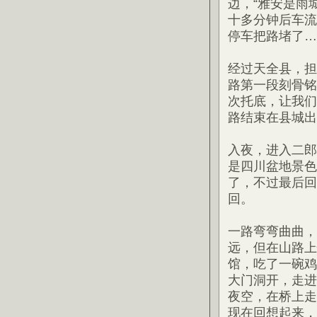
边，“雅安是雨
十多分钟后车流
停车把路堵了…
经过天全县，担
路第一段刻骨铭
次托底，让我们
路结束在县城出
入夜，进入二郎
是四川盆地景色
了，不过最后回
回。
一路弯弯曲曲，
远，但在山路上
馆，吃了一碗鸡
大门洞开，走进
夜空，在桥上走
现在回想起来，