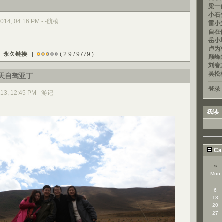
梁一信
小石头
2014, 04:16 PM - -航模
雷小光
自在
岳小均
卢为军
|
永久链接
|
( 2.9 / 9779 )
顾峰的
刘春龙
吴松
人7天自驾亚丁
登录
013, 12:45 PM - 游记
我读
Ca
«
Mon
6
13
20
27