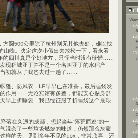
归
View
20
S
20
M
，方圆500公里除了杭州别无其他去处，难以找
F
高的山峰。决定这次小假出去放松一下，看来看
20
年的四川真是个好地方，只怪当时没有珍惜……
J
发现稻城亚丁并不是一个名叫亚丁的水稻产
当初就从了我爸去过一趟了……
帐篷、防风衣，LP早早已在准备，最后睡袋发
的作用——无论宾馆有多差，都能安心贴身舒
20
天早上折睡袋，我已经征服了折睡袋这个最艰
D
20
O
20
机降落在久违的成都，想起当年“落荒而逃”的一
F
气混杂了一些垃圾燃烧的味道，仍然那么灰蒙
20
这样的天。见到多年不见的dox，非常欣喜，还
F