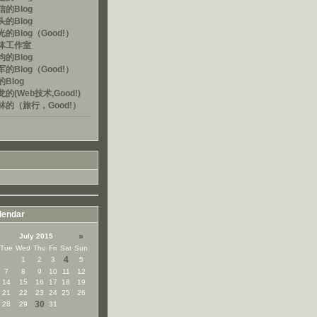
的Blog
的Blog
的Blog（Good!）
体工作室
的Blog
的Blog（Good!）
Blog
的(Web技术,Good!)
林的（旅行，Good!）
lendar
»
July 2015
Tue
Wed
Thu
Fri
Sat
Sun
4
1
2
3
5
7
8
9
10
11
12
14
15
16
17
18
19
21
22
23
24
25
26
30
28
29
31