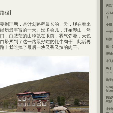
再次
路程】
201
丁
要到理塘，是计划路程最长的一天，现在看来
小猫
经历最丰富的一天。没多会儿，开始爬山，然
一年
口，白茫茫的山峰就在眼前，雾气弥漫，天色
航拍
白塔买到了这一路最好吃的牦牛肉干，此后再
第一
路上我吃掉了最后一块又香又辣的肉干。
把域
小飞
终于
～～
淘宝
5 day
Isla
搞定
可能
小时