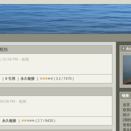
Av
航拍
15, 01:06 PM - -航模
) |
0 引用
|
永久链接
|
( 3.2 / 7470 )
链接
, 09:08 PM - -航模
首页
联系
统计
[我的
|
永久链接
|
( 2.7 / 9435 )
爸爸
高永超