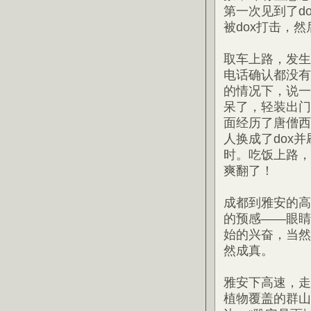
第一次见到了d
被dox打击，
取车上路，发生
电话确认都没有
的情况下，说一
呆了，轻装出门
面经历了唐僧西
人换成了dox
时。吃饭上路，
爽翻了！
成都到雅安的高
的预感——眼睛
始的兴奋，当然
然成真。
雅安下高速，走
植物覆盖的群山