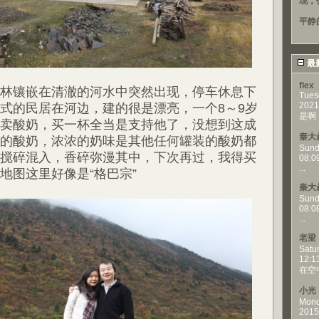
现，
平静
最
flex
林镶嵌在清澈的河水中突然出现，停车休息下
Tues
2021
式的民居在河边，建的很是漂亮，一个8～9岁
是啊，
卖酸奶，买一杯全当是支持他了，没想到这成
秦大
的酸奶，浓浓的奶味是其他任何罐装的酸奶都
Sund
搅碎混入，香碎弥漫其中，下次再过，我得买
08:0
...
地图这里好像是“格巴宗”
秦大
Sund
08:0
...
老梁
Satu
12:1
在空
小光
Mond
2015