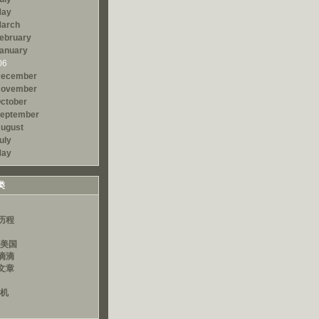
ay
arch
ebruary
anuary
06
ecember
ovember
ctober
eptember
ugust
uly
ay
类
历程
读美国
滴滴
文章
算机