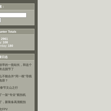
索：
nter Totals
:
2961
y:
108
erday:
180
新日志
较早的一批站长，和这个
有点脱节了
么不能合并“同一根”导线
电容？
16春节文山之行
了一架“专业”航拍机
了，新装备高清航拍
次FPV