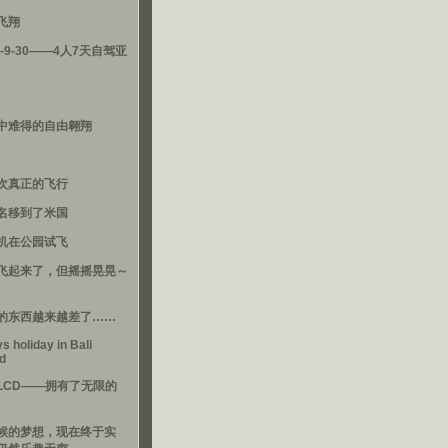
飞翔
3-9-30——4人7天自驾亚
中难得的自由翱翔
次真正的飞行
名移到了米国
机在公园试飞
飞起来了，但摇摇晃晃～
的东西越来越差了……
s holiday in Bali
nd
LCD——拥有了无限的
候的梦想，现在终于实