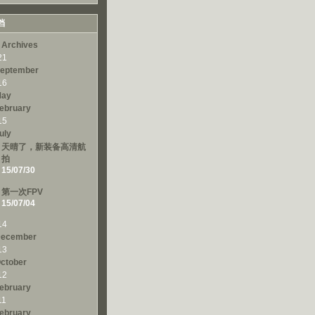
档
 Archives
21
eptember
16
ay
ebruary
15
uly
天晴了，新装备高清航
拍
15/07/30
第一次FPV
15/07/04
14
ecember
13
ctober
12
ebruary
11
ebruary