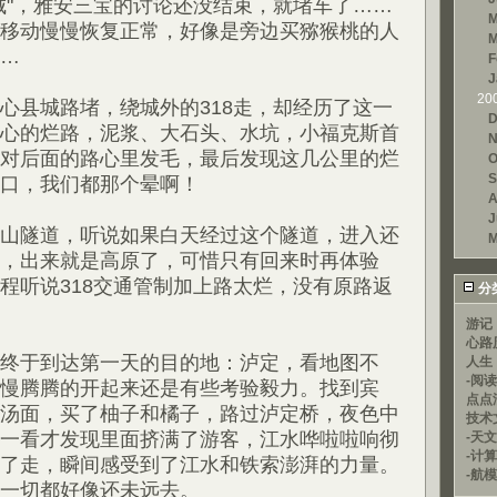
城"，雅安三宝的讨论还没结束，就堵车了……
M
移动慢慢恢复正常，好像是旁边买猕猴桃的人
M
…
F
J
20
心县城路堵，绕城外的318走，却经历了这一
D
心的烂路，泥浆、大石头、水坑，小福克斯首
N
对后面的路心里发毛，最后发现这几公里的烂
O
S
口，我们都那个晕啊！
A
J
山隧道，听说如果白天经过这个隧道，进入还
M
，出来就是高原了，可惜只有回来时再体验
程听说318交通管制加上路太烂，没有原路返
分
游记
心路
终于到达第一天的目的地：泸定，看地图不
人生
-阅
慢腾腾的开起来还是有些考验毅力。找到宾
点点
汤面，买了柚子和橘子，路过泸定桥，夜色中
技术
一看才发现里面挤满了游客，江水哗啦啦响彻
-天文
-计
了走，瞬间感受到了江水和铁索澎湃的力量。
-航模
一切都好像还未远去。