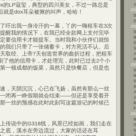
ox的LP寇玺，典型的四川美女，不过一路总是
J
20
然后就是dox耳朵被揪的叫声，哈哈！
D
O
了吓出我一身冷汗的一幕，丫的一嗨租车在3次
20
提醒我的情况下，在我已经全款网上支付完毕
D
N
定要信用卡才能提车。当时我和小伙伴们就惊
O
的我们只带了一张储蓄卡，对方死活不认。后
S
天取经、上帝7天创造世界的曲折过程，把租车
J
M
并刷了他的信用卡，才处理完，此时已过去2个小
20
第一顿成都的饭菜，虽然只是快餐店，但是也
D
N
S
A
速，天阴沉沉，心已在飞扬，虽然有那么一丝
J
一闭再一睁假期就会结束——但还是享受着开
J
那一丝的预感在此时此刻写这篇游记的时候已
M
F
20
N
上传说中的G318线，风景已经如画，我们走在
O
之底，溪水在旁边流过，大家的话还在耳
S
J