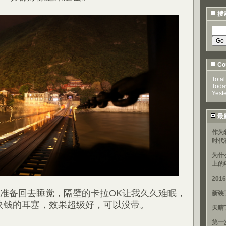
搜
Cou
Total
Toda
Yest
最
作为
时代
为什
上的
20
准备回去睡觉，隔壁的卡拉OK让我久久难眠，
新装
块钱的耳塞，效果超级好，可以没带。
天晴
第一