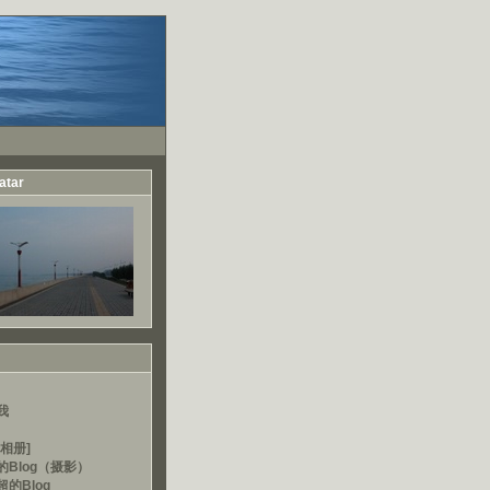
atar
我
相册]
的Blog（摄影）
的Blog