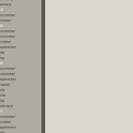
anuary
10
ecember
ctober
09
ecember
ovember
ctober
eptember
uly
ay
08
ecember
ovember
eptember
ugust
uly
une
ay
ebruary
07
ovember
ctober
eptember
uly