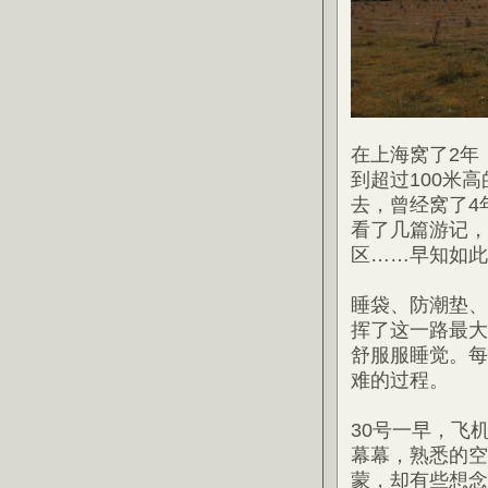
在上海窝了2年
到超过100米
去，曾经窝了4
看了几篇游记，
区……早知如此
睡袋、防潮垫、
挥了这一路最大
舒服服睡觉。每
难的过程。
30号一早，飞
幕幕，熟悉的空
蒙，却有些想念