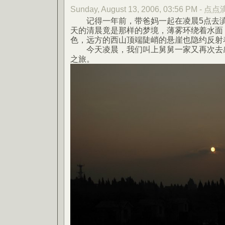
Sunday, August 13, 2006, 03:56 PM - 点
记得一年前，带爸妈一起在凌晨5点去滇
天的清晨竟是那样的梦境，薄雾环绕着水面
色，远方的西山顶端陡峭的悬崖也隐约反射
今天凌晨，我们叫上舅舅一家又再次去感
之旅。