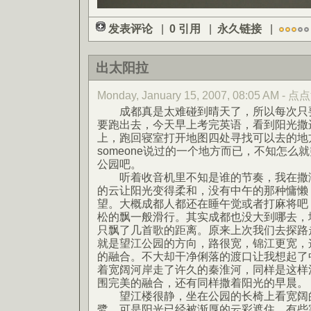
发表评论
|
0 引用
|
永久链接
|
出太阳拉
Monday, January 15, 2007, 08:05 AM - 
成都真是太难碰到晴天了，所以每次只要
要跑出去，今天早上考完英语，看到阳光撒
上，跑回寝室打开地图四处寻找可以去的地
someone说过的一个地方而已，不知怎么
公园吧。
听着收音机里不知是谁的节奏，我在撒满
的云让阳光变得柔和，没有中午的那种慵懒
望。大概成都人都还在睡午觉或者打麻将吧
松的飘一般滑行。其实成都也没大到哪去，
只飘了几首歌的距离。原来上次我们去探路
就是望江公园的方向，路很宽，锦江更宽，
的融合。不大却干净俐落的渡口让我想起了
着宽阔河岸走了许久的秦淮河，同样是这样
围完美的融合，还有同样撒着阳光的早晨。
望江楼很静，坐在公园的长椅上看宽阔的
鹭，可是阳光已经被渐厚的云彩遮住，有些