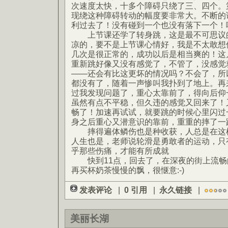
次速度太快，十多个障碍只绕了三、四个。
现绕这种障碍转动的幅度要非常大。不断的
利过去了！没有碰到一个也没有落下一个！哦
上节课还学了转身跳，这是最不可思议的
凉的，要不是上节课心情好，我是不太敢想
几次是很正常的，成功以后是相当爽的！这
重新跳好像又没有感觉了，不管了，没感觉
——还会有比这更坏的情况吗？不会了，所
都没有了，随着一声惨叫我扑到了地上。再
过我发现问题了，重心太靠前了，得向后仰
虽然有点不平稳，但久违的感觉又回来了！
畅了！加速再试试，就要跳的时候心里闪过
身之后重心又潜意识的靠前，重重的摔了一
摔得遍体鳞伤也是种收获，人总是在这样
人生也是，老师说轮滑是勇敢者的运动，只
乎那些伤痛，才能有所成就
快到11点，回去了，在深夜的街上流畅
再买杯奶茶慢慢的飘，很惬意:-)
发表评论
|
0 引用
|
永久链接
|
美丽长湖