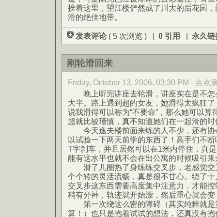
挨着这里，望江楼俨然成了川大的后花园，
滑的绝佳地带。
发表评论
( 5 次浏览 ) |
0 引用
|
永久链
刚轮滑回来
Friday, October 13, 2006, 03:30 PM - 点
晚上听完讲座去轮滑，讲座实在是不怎么
大半。路上遇到超的女友，她滑得太疯狂了
说我滑得可以称为“不要命”，那么她可以算得
超就比较瑾慎，真不知道她们在一起滑的时候
今天逸夫楼前面来练的人不少，还有协会
以试验一下两天前学的东西了！高手们不断
T字刹车，并且居然可以在1米内停住，真
能有这水平也就不会在出公寓的时候吸引来
滑了几圈热了身练练交叉步，老感觉交叉
个个转的灵活流畅，真是很不甘心。绕了十
交叉步这东西需要高度集中注意力，才能控
稍有分神，轨迹就开始漂，然后重心就会变
第一次绕这么密的障碍（其实纯粹就是第
算！）也只是抱着试试的想法，还真没有抱