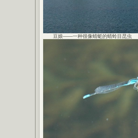
豆娘——一种很像蜻蜓的蜻蛉目昆虫