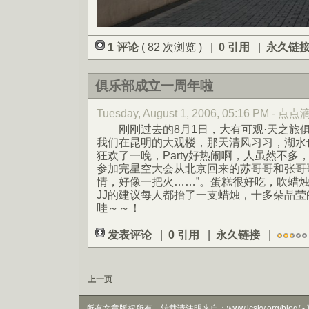
1 评论
( 82 次浏览 ) |
0 引用
|
永久链
俱乐部成立一周年啦
Tuesday, August 1, 2006, 05:16 PM - 点
刚刚过去的8月1日，大有可观·天之旅
我们在昆明的大观楼，那天清风习习，湖水
狂欢了一晚，Party好热闹啊，人虽然不
参加完星空大会从北京回来的苏哥哥和张哥
情，好像一把火……”。蛋糕很好吃，吹蜡
JJ的建议每人都抬了一支蜡烛，十多朵晶
哇～～！
发表评论
|
0 引用
|
永久链接
|
上一页
所有文章版权所有，转载请注明来自：www.lcsky.org/blog/ - 页面生成