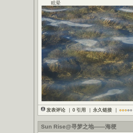
眩晕
发表评论
|
0 引用
|
永久链接
|
Sun Rise@寻梦之地——海梗