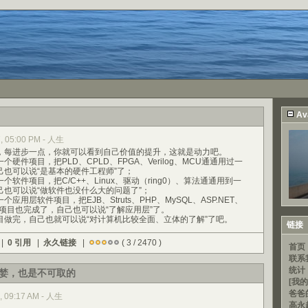
Av
07, 05:00 PM - 人生
每进步一点，你就可以看到自己价值的提升，这就是动力吧。
项目，把PLD、CPLD、FPGA、Verilog、MCU通通用过一
也可以说“是基本的硬件工程师”了；
件项目，把C/C++、Linux、驱动（ring0）、算法通通用到一
己也可以说“做软件也没什么大的问题了”；
层软件项目，把EJB、Struts、PHP、MySQL、ASP.NET、
，项目也完成了，自己也可以说“了解应用层”了。
完，自己也就可以说“对计算机比较全面、立体的了解”了吧。
链接
 |
0 引用
|
永久链接
|
( 3 / 2470 )
首页
联系
统计
婪，也是不可取的
[我的
爸爸
7, 09:17 AM - 人生
高永超