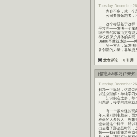
Tuesday, December 26
内容不多，就一个思
公司要做领跑者，不
这个标题基于这样一
乎常理——发明一个东
理所当然应该由更有能
律仅仅保护具体的实现，并
Baidu再做就违法——
另一方面，靠发明吃
备创新的力量，靠敏捷
发表评论
|
0 引用
(信息&&学习)?未知:(
Tuesday, December 26
解释一下标题，这是C
以这么理解：单纯学习
知识实在太多，每个
问题是，接受的越多就
有一个很奇怪的现象
年人吸引到电脑前，面
样做的大多数人，思想
也会是这个样子，所以
出去逛了那么些时间，
荣——我们滑轮滑在成
悉之外，我想不出还有