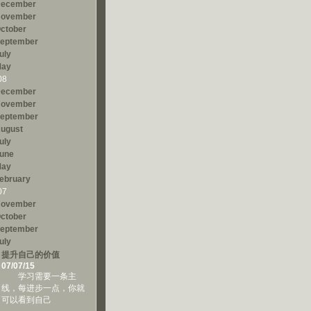
ecember
ovember
ctober
eptember
uly
ay
08
ecember
ovember
eptember
ugust
uly
une
ay
ebruary
07
ovember
ctober
eptember
uly
提升自己的价值
07/07/15
学习需要一条主
线，每进步一点，你就
可以看到自己