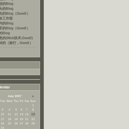
的Blog
的Blog
的Blog（Good!）
体工作室
的Blog
的Blog（Good!）
Blog
的(Web技术,Good!)
林的（旅行，Good!）
lendar
»
July 2007
Tue
Wed
Thu
Fri
Sat
Sun
1
3
4
5
6
7
8
15
10
11
12
13
14
17
18
19
20
21
22
24
25
26
27
28
29
31