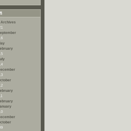
档
 Archives
21
eptember
16
ay
ebruary
15
uly
14
ecember
13
ctober
12
ebruary
11
ebruary
anuary
10
ecember
ctober
09