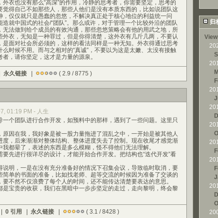
，外衣也没有那么“高深”的作用，冷静的思考者，你需要坚定，思考的
要觉得自己不如那些人，那些人他们是没有本质东西的，比如说团队这
神，仅仅就只是愚蠢的忽悠，不解决真正处于核心地位的利益统一问
归
造就中国式的社会/“团队”。那么或许，对于管理一个比较外沿的团队
，无法做到给个成员的有效沟通，那些忽悠策略会有他的用武之地，所
些外衣，无知是一种罪过，但是你得清楚，这外衣有几斤几两，不要认
View
，是面对社会所必须的，这样的看法同样是一种无知。外衣得通过思考
20
什么时候不用。而与之相对的“真诚”，不要以为这是太嫩、太没有接触
S
考者，请你坚定，这才是力量的源泉。
20
M
|
永久链接
|
( 2.9 / 8775 )
F
20
J
20
07, 01:19 PM - 人生
D
一个团队进行合作开发，如预料中的那样，遇到了一些问题。这里只
20
。
O
原因在我，我好象是被一股力量拖进了混乱之中，一开始是被其他人
进度，后来渐渐对整体结构、整体进度失去了控制。现在收尾才感觉渐
20
中我都晕了，表述的东西是多么模糊，怪不得他们无法理解。
F
先进行很详尽的设计，才能开始合作开发。把结构也“迭代开发”看
20
。
说明，一是在没有充分准备好的情况下召集会议，导致临时取消，要
F
些简单的书面的准备，比如找老师、超等交流的时候因为准备了交谈的
J
，要不然不仅浪费了每个人的时间，还不能传达清楚要表达的意思。
20
是宝贵的收获，我们在黑暗中一步步坚定的走过，走向黎明，终会黎
D
O
 |
0 引用
|
永久链接
|
( 3.1 / 8428 )
20