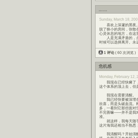
……
Sunday, March 18, 2
喜欢上深邃的黑夜。
脱了狭小的房间，弥散
心灵休息的地方，在这
人是充满矛盾的，永
时候可以选择离开。永
1 评论
( 60 次浏览 )
危机感
Monday, February 12,
我现在已经快瘫了，
这个体系的顶上去，但
我现在需要清醒。
我已经快要被深埋在J
欣喜，而是头破血流。刚刚理解
多，一看到它那些面对St
不完善嘛——并不是我对
准。
就这样，我每天随手在
这片海我还相当不熟悉
我清醒吗？开始清醒