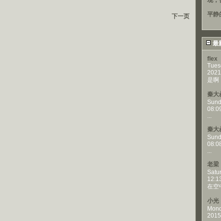
现，
平静
下一页
最
flex
Tues
2021
是啊，
秦大
Sund
08:0
...
秦大
Sund
08:0
...
老梁
Satu
12:1
在空
小光
Mond
2015