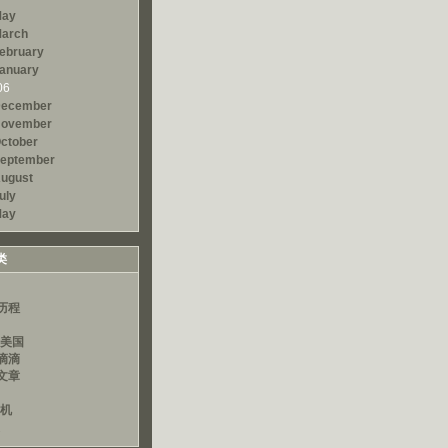
ay
arch
ebruary
anuary
06
ecember
ovember
ctober
eptember
ugust
uly
ay
类
历程
读美国
滴滴
文章
算机