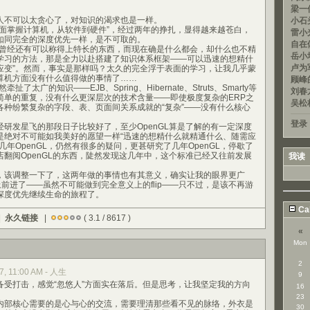
梁一信
不可以太贪心了，对知识的渴求也是一样。
小石头
掌握计算机，从软件到硬件”，经过两年的挣扎，显得越来越苍白，
雷小光
如同完全的深度优先一样，是不可取的。
自在
经还有可以称得上特长的东西，而现在确是什么都会，却什么也不精
岳小均
学习的方法，那是全力以赴搭建了知识体系框架——可以迅速的想精什
卢为军
应变”。然而，事实是那样吗？太久的完全浮于表面的学习，让我几乎蒙
算机方面没有什么值得做的事情了……
顾峰的
太广的知识——EJB、Spring、Hibernate、Struts、Smarty等
刘春龙
简单的重复，没有什么更深层次的技术含量——即使极度复杂的ERP之
吴松
各种纷繁复杂的字段、表、页面间关系成就的“复杂”——没有什么核心
登录
发星飞的那段日子比较好了，至少OpenGL算是了解的有一定深度
是绝对不可能如我美好的愿望一样“迅速的想精什么就精通什么、随需应
几年OpenGL，仍然有很多的疑问，更甚研究了几年OpenGL，停歇了
翻阅OpenGL的东西，陡然发现这几年中，这个标准已经又往前发展
我读
该调整一下了，这两年做的事情也有其意义，确实让我的眼界更广
上前进了——虽然不可能做到完全意义上的flip——只不过，是该不再游
深度优先继续生命的旅程了。
Ca
|
永久链接
|
( 3.1 / 8617 )
«
Mon
2
7, 11:00 AM - 人生
9
打击，感觉“忽悠人”方面实在落后。但是思考，让我坚定我的方向
16
23
部核心需要的是心与心的交流，需要理清那些看不见的脉络，外衣是
30