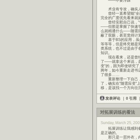
——不要浮躁
术业有专攻，确实人
曾经一直希望能“全面
完全的广度优先看来就
曾经安慰自己说，“曾
——但那是掌握了快速
么就精通什么——随需
蔽了双眼，甚至觉得计
基于BS的应用，虽然牵扯了
等等等，但是终究都是
类系统，也不过是由于
知识。
现在看来，还是曾经研
了——就拿这个来说，
变”的，因为即使研究了
两年，如今重新走进书店
了很多……
重新整理一下自己，
了，确实在“随需应变”
移，是该找一个方向往
发表评论
|
0 引用
对拓展训练的看法
Sunday, March 25, 200
拓展训练让我感到备受
是正确的。
那只是一层外衣，内