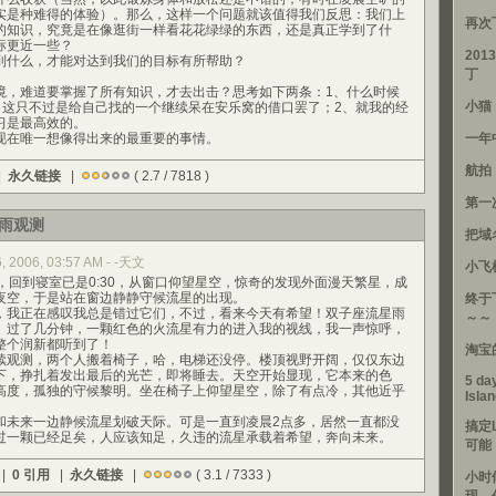
实是种难得的体验）。那么，这样一个问题就该值得我们反思：我们上
再次
的知识，究竟是在像逛街一样看花花绿绿的东西，还是真正学到了什
标更近一些？
201
什么，才能对达到我们的目标有所帮助？
丁
难道要掌握了所有知识，才去出击？思考如下两条：1、什么时候
小猫
”？这只不过是给自己找的一个继续呆在安乐窝的借口罢了；2、就我的经
习是最高效的。
在唯一想像得出来的最重要的事情。
一年
航拍
|
永久链接
|
( 2.7 / 7818 )
第一
雨观测
把域
, 2006, 03:57 AM - -天文
小飞
回到寝室已是0:30，从窗口仰望星空，惊奇的发现外面漫天繁星，成
夜空，于是站在窗边静静守候流星的出现。
终于
我正在感叹我总是错过它们，不过，看来今天有希望！双子座流星雨
～～
。过了几分钟，一颗红色的火流星有力的进入我的视线，我一声惊呼，
整个润新都听到了！
淘宝
观测，两个人搬着椅子，哈，电梯还没停。楼顶视野开阔，仅仅东边
下，挣扎着发出最后的光芒，即将睡去。天空开始显现，它本来的色
5 day
高度，孤独的守候黎明。坐在椅子上仰望星空，除了有点冷，其他近乎
Isla
来一边静候流星划破天际。可是一直到凌晨2点多，居然一直都没
搞定
过一颗已经足矣，人应该知足，久违的流星承载着希望，奔向未来。
可能
 |
0 引用
|
永久链接
|
( 3.1 / 7333 )
小时