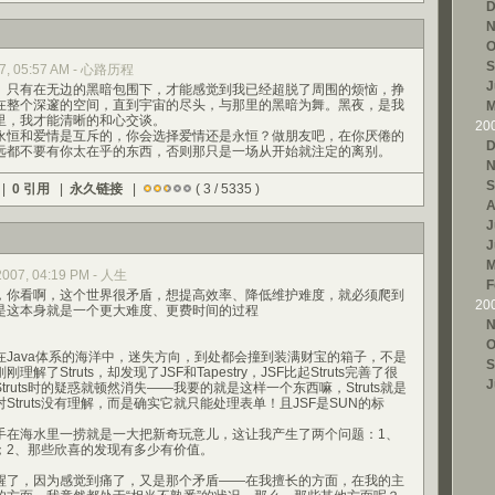
D
N
O
S
007, 05:57 AM - 心路历程
J
只有在无边的黑暗包围下，才能感觉到我已经超脱了周围的烦恼，挣
在整个深邃的空间，直到宇宙的尽头，与那里的黑暗为舞。黑夜，是我
M
里，我才能清晰的和心交谈。
20
恒和爱情是互斥的，你会选择爱情还是永恒？做朋友吧，在你厌倦的
D
远都不要有你太在乎的东西，否则那只是一场从开始就注定的离别。
N
S
 |
0 引用
|
永久链接
|
( 3 / 5335 )
A
J
J
M
 2007, 04:19 PM - 人生
F
你看啊，这个世界很矛盾，想提高效率、降低维护难度，就必须爬到
20
是这本身就是一个更大难度、更费时间的过程
N
O
ava体系的海洋中，迷失方向，到处都会撞到装满财宝的箱子，不是
S
了Struts，却发现了JSF和Tapestry，JSF比起Struts完善了很
J
ruts时的疑惑就顿然消失——我要的就是这样一个东西嘛，Struts就是
Struts没有理解，而是确实它就只能处理表单！且JSF是SUN的标
海水里一捞就是一大把新奇玩意儿，这让我产生了两个问题：1、
；2、那些欣喜的发现有多少有价值。
了，因为感觉到痛了，又是那个矛盾——在我擅长的方面，在我的主