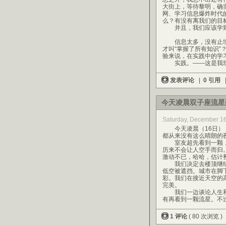
大街上，等待黎明，确
网、学习信息爆炸时代
么？有没有离我们的目
并且，我们应该学到
信息太多，没有止境，
才叫“掌握了所有知识
验来说，在实践中的学
实践。——这是我现
发表评论
|
0 引用
今天凌晨双子座流星
Saturday, December 16
今天凌晨（16日），
都从来没有这么晴朗的
室友超先看到一颗，
历来不会让人空手而归
激动不已，哈哈，估计
我们决定去楼顶继续
低空被遮挡。城市在脚
彩。我们在接近天空的
完美。
我们一边谈论人生和未
有再看到一颗流星。不
1 评论
( 80 次浏览 )