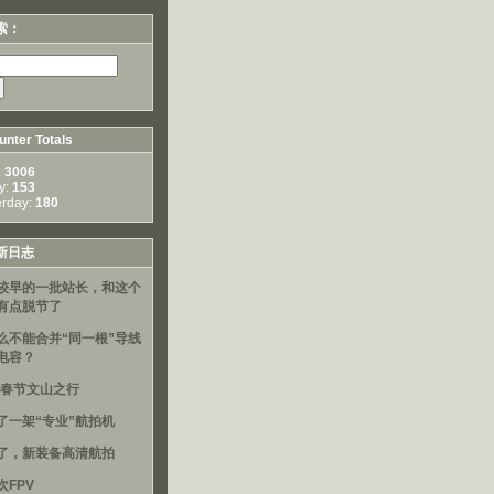
索：
nter Totals
:
3006
y:
153
erday:
180
新日志
较早的一批站长，和这个
有点脱节了
么不能合并“同一根”导线
电容？
16春节文山之行
了一架“专业”航拍机
了，新装备高清航拍
次FPV