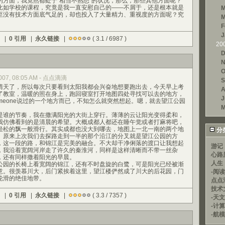
的方面，我竟然都处于“相当不熟悉”的状况，那么，那些其他方面呢？
比如学校的课程，究竟是我一直安慰自己的——不屑于，还是根本就是
M
至没有技术方面底气足的，却也投入了大量精力、重视度的方面呢？究
M
F
J
) |
0 引用
|
永久链接
|
( 3.1 / 6987 )
20
D
N
O
 2007, 08:05 AM - 点点滴滴
S
天了，所以每次只要看到太阳我都会兴奋地想要跑出去，今天早上考
A
了教室，温暖的照在身上，跑回寝室打开地图四处寻找可以去的地方，
J
meone说过的一个地方而已，不知怎么就突然想起。嗯，就去望江公园
M
谁的节奏，我在撒满阳光的大街上穿行。薄薄的云让阳光变得柔和，
我仿佛看到的是清晨的希望。大概成都人都还在睡午觉或者打麻将吧，
轻松的飘一般滑行。其实成都也没大到哪去，地图上一北一南的两个地
分
。原来上次我们去探路走到一半的那个沿江的分叉就是望江公园的方
，这一段的路，和锦江是完美的融合。不大却干净俐落的渡口让我想起
游记
，我沿着宽阔河岸走了许久的秦淮河，同样是这样清晰而不带一丝杂
心路
，还有同样撒着阳光的早晨。
人生
园的长椅上看宽阔的锦江，还有不时盘旋的白鹭，可是阳光已经被渐
意。很羡慕川大，后门紧挨着这里，望江楼俨然成了川大的后花园，门
-阅
轮滑的绝佳地带。
点点
技术
) |
0 引用
|
永久链接
|
( 3.3 / 7357 )
-天文
-计
-航模