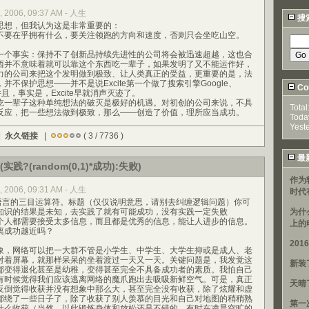
, 2006, 09:37 AM - 人生
搜
想，但我认为这是非常重要的：
要在乎拥有什么，要关注领跑的方向和速度，否则只会坐吃山空。
个事实：保持不了创新品持续先进性的公司将会被迅速超越，这也合
西并不意味着就可以靠这个东西吃一辈子，如果发明了又不能运作好，
力的公司来把这个发明做到极致、让人类真正的受益，更重要的是，法
不保护思想——并不是说Excite第一个做了搜索引擎Google、
Cou
并且，事实是，Excite早就消声灭迹了。
一辈子这种单纯想法的破灭是极好的机遇。对初创的公司来说，不具
Total
反应，把一些想法做到极致，那么——创造了价值，理所应当成功。
Toda
Yest
|
永久链接
|
( 3 / 7736 )
最
实践?(random(0,1)*成功):失败)
作为
, 2006, 09:31 AM - 人生
时代
语言的三目运算符。标题（仅仅说明意思，请别去纠缠逻辑问题）你可
知识的结果是未知，去实践了就有可能成功，没有实践一定失败
为什
人都需要接受太多信息，而且都是优秀的信息，能让人进步的信息。
上的
离成功越近吗？
20
，网络可以把一大群不管是小学生、中学生、大学生抑或是成人、老
对着屏幕，就那样呆呆的坐着渡过一天又一天。关键问题是，我发觉这
新装
都变得退化甚至是幼稚，变得甚至完全不具备成功者的素质。我怕自己
有时候觉得我们应该逃离网络的魔爪跑出去吸吸新鲜空气。可是，真正
天晴
反倒觉得收获并没有想象中那么大，甚至完全没有收获，除了炫耀和虚
都绕了一些日子了，除了收获了别人羡慕的目光和自己对地图的稍稍熟
第一
什么收获（当然，以此锻炼身体和放松还是不错的，有时在凌晨空旷的