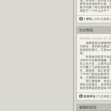
场，在我花了血本投入
那些没有搞好的方面，
能力问题？那么那些甚
竟处于一个什么水平？
1 评论
( 103 次浏览 
出太阳拉
Monday, January 15,
成都真是太难碰到晴
完英语，看到阳光撒进
忽然想到望江。只是so
吧。
听着收音机里不知是
没有中午的那种慵懒，
街上车不多，让我可以
方只飘了几首歌的距离
向，路很宽，锦江更宽
了中华门附近的秦淮河
色，与周围完美的融合
望江楼很静，坐在公
厚的云彩遮住，有些寒
前的宽阔道路更是练习
发表评论
( 5 次浏览 
敏捷的反应