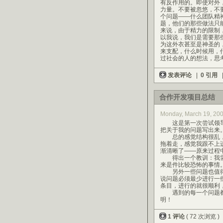
有反作用的。即使对外
力量。不要被忽悠，不
个问题——什么团队精
题，他们的那些做法只能
来说，由于精力的限制
以我说，我们是需要那
为这外衣甚至是神圣的
来支配，什么时候用，
过社会的人的想法，思
发表评论
|
0 引用
合作开发项目总结
Monday, March 19, 20
这是第一次尝试领导
把关于我的问题写出来
总的感觉结构很乱，
拖着走，感觉我跟不上
渐清晰了——原来过程
得出一个教训：我需要
来是件比较恐怖的事情
另外一些问题也值得
说问题必须最少进行一
条目，进行的就很顺利
遇到的每一个问题都
明！
1 评论
( 72 次浏览 )