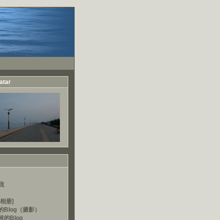
atar
我
相册]
的Blog（摄影）
的Blog