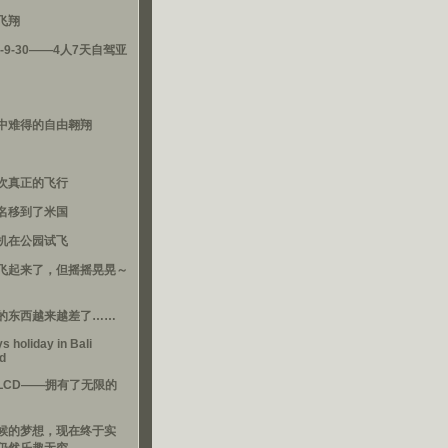
飞翔
3-9-30——4人7天自驾亚
中难得的自由翱翔
次真正的飞行
名移到了米国
机在公园试飞
飞起来了，但摇摇晃晃～
的东西越来越差了……
s holiday in Bali
nd
LCD——拥有了无限的
候的梦想，现在终于实