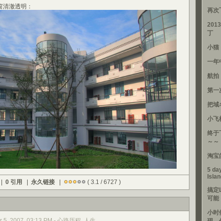
窗清澈透明：
再次
201
丁
小猫
一年
航拍
第一
把域
小飞
终于
～～
淘宝
5 day
Isla
 |
0 引用
|
永久链接
|
( 3.1 / 6727 )
搞定
可能
小时
r 5, 2007, 03:13 PM - 心路历程, 人生