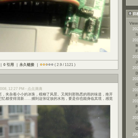
归
View
20
S
20
M
F
20
J
 |
0 引用
|
永久链接
|
( 2.9 / 1121 )
20
D
20
O
 2008, 12:27 PM - 点点滴滴
20
，夹杂着小小的冰珠，模糊了风景。又闻到那熟悉的雨的味道，推开
F
记忆都变得清新……捕到这张绽放的水泡，要是你也能身临其境，感觉
20
F
J
20
D
O
20