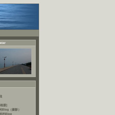
atar
我
相册]
的Blog（摄影）
的Blog