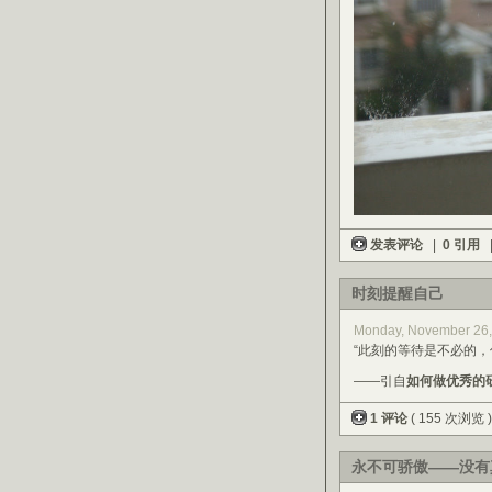
发表评论
|
0 引用
时刻提醒自己
Monday, November 26,
“此刻的等待是不必的
——引自
如何做优秀的
1 评论
( 155 次浏览 
永不可骄傲——没有