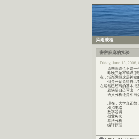
风雨兼程
密密麻麻的实验
Friday, June 13, 2008
原来编译也不是一件
昨晚开始写编译原理
在，渐渐觉得这层神秘
倒是开始觉得自己有
在居然已经写的基本成
就快要自己写出一个编
语义分析还是相当烦琐……
现在，大学真正教了
模拟电路
数字逻辑
创业务实
算法分析
编译原理