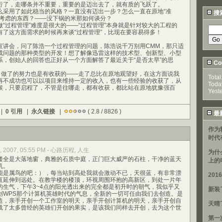
行了，走哪条并不重要，重要的是迈出去了，就有质的飞跃了。
用了如此稳当的风格？一直没有迈出一步？怎么一直在原地“准
搜
段考虑的东西？——没下锅的米那如何谈分？
过程管理”难度是很大的——“过程管理”本身就是针对较大的工程的
有了这方面需求的时候再来谈“过程管理”，比现在要容易得多！
会，问了陈浩一个过程管理的问题，陈浩说千万别用CMM，那只适
成问题的那种类型的开发！想了解像迅雷这样的技术型、创新型、小型
系，创始人的回答也正好从一个方面解答了最近关于“是否太早”的思
Cou
做了的努力也是有收获的——走了总比在原地观望好，在这方面说我
Total
再不成功也可以以项目来维持一定的收入，也有一些经验的收获了，从
Toda
候，只要启程了，不管是往哪走，都有收获，都比站在原地犹豫强百
Yest
 |
0 引用
|
永久链接
|
( 2.8 / 8826 )
最
作为
时代
0, 2007, 05:55 PM - 心路历程, 人生
为什
全是大落地窗，典雅的石质中庭，正门巨大威严的石柱，干净的蓝天
上的
机。
是属鸟的吧：），每当站到高处我就会激动不已，天很蓝，有非常漂
20
直延伸到远处。在教学楼的楼顶，环视周围环抱的高新区，到处一片年
的生气，下午3~4点的阳光透出来的完全都是初升时的朝气，我似乎又
新装
创WPS那个计算机英雄时代的气息，全新的一切可任由我们去创造。是
造，亲手开创一个工作室的明天，亲手开创计算机的明天，亲手开创自
天晴
载了太多曾经的英雄们开创的果实，是该我们同样去开创，去为这个世
第一