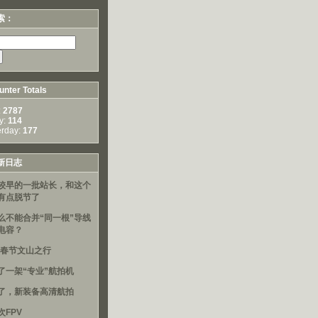
索：
nter Totals
:
2787
y:
114
erday:
177
新日志
较早的一批站长，和这个
有点脱节了
么不能合并“同一根”导线
电容？
16春节文山之行
了一架“专业”航拍机
了，新装备高清航拍
次FPV