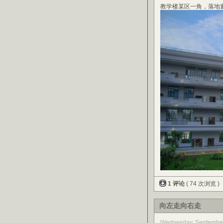
教学楼某区一角，落地
1 评论
( 74 次浏览 )
向左走向右走
Wednesday, Septembe