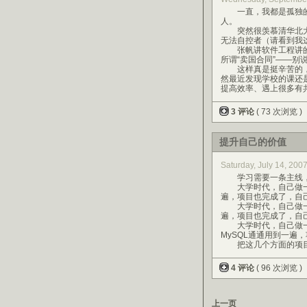
一直，我都是孤独的
人。
突然很羡慕清华北大
无法自控者（请看到我
张帆讲软件工程讲的
所谓“卖国合同”——别
这样真是挺辛苦的，
然最近发现学校的课还
提高效率、遇上很多有
3 评论
( 73 次浏览 )
提升自己的价值
Saturday, July 14, 20
学习需要一条主线，
大学时代，自己做一个硬件
遍，项目也完成了，自己
大学时代，自己做一个软
遍，项目也完成了，自
大学时代，自己做一个应用
MySQL通通用到一遍
把这几个方面的项目做
4 评论
( 96 次浏览 )
上一页