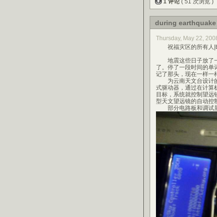
1 评论
( 51 次浏览 )
during earthquake
Thursday, May 22, 2
祝福灾区的所有人|bless
地震这些日子放了一周
了。停了一段时间的单
记了那头，现在一样一
为云南天文台设计的3
式驱动器，通过在计算
目标，系统就控制望远
型天文望远镜的自动控
部分电路板和调试屏