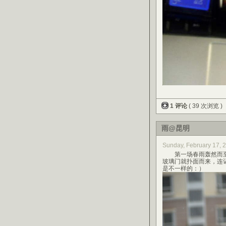
1 评论
( 39 次浏览 )
雨@昆明
Sunday, February 17,
第一场春雨轰然而至
玻璃门就扑面而来，连
是不一样的：）