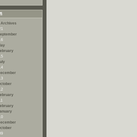
档
 Archives
21
eptember
16
ay
ebruary
15
uly
14
ecember
13
ctober
12
ebruary
11
ebruary
anuary
10
ecember
ctober
09