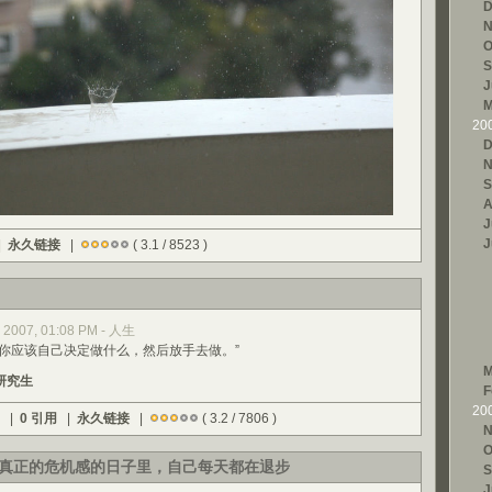
D
N
O
S
J
M
20
D
N
S
A
J
J
|
永久链接
|
( 3.1 / 8523 )
 2007, 01:08 PM - 人生
，你应该自己决定做什么，然后放手去做。”
M
研究生
F
20
) |
0 引用
|
永久链接
|
( 3.2 / 7806 )
N
O
真正的危机感的日子里，自己每天都在退步
S
J