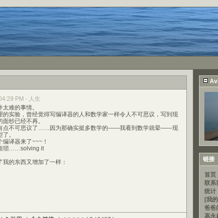
Av
, 04:29 PM - 人生
太难的事情。
的实验，曾经觉得写编译器的人和数学家一样令人不可思议，写到现
的面纱已经不再。
点不可思议了……因为那确实挺多数学的——我看到数学就晕——现
型了。
译器来了~~~！
solving it
链接
我的东西又增加了一样：
首页
联系
统计
[我的
爸爸
高永超