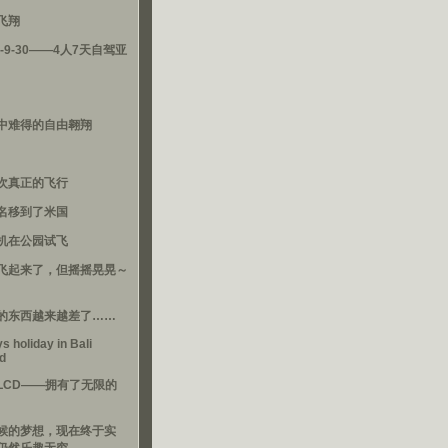
飞翔
3-9-30——4人7天自驾亚
中难得的自由翱翔
次真正的飞行
名移到了米国
机在公园试飞
飞起来了，但摇摇晃晃～
的东西越来越差了……
s holiday in Bali
nd
LCD——拥有了无限的
候的梦想，现在终于实