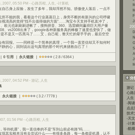
24, 2007, 05:50 PM - 心路历程, 人生, -计算机
M
自己身上应验，发生了多年，我却浑然不知。骄傲使人落后，一点不
M
。
F
所不能的我，看着这个行业蒸蒸日上，身旁不断的有新兴的公司呼啸
J
自视清高的觉得“找不出值得做的方面”……淘宝今天支持手机直冲了，
极了、欧元也刷刷刷进帐了，搜狗拼音、360、迅雷瞬间赢得巨大用户量
20
er 2008、vs2008出来了，google各种新服务真的棒极了速度也变快了，做
D
饭否是不是又一匹黑马了……艾，自己呢，整天忙的晕乎乎的，最后空空
N
有回报。——同样是一个简单的真理，一个我一直坚信却又不知何时
O
平静的心，回到说出这句真理的那个时代来拯救自己了！
S
A
 |
0 引用
|
永久链接
|
( 2.8 / 6364 )
J
M
分
4, 2007, 04:52 PM - 游记, 人生
集
游记
心路
|
永久链接
|
( 3.2 / 7778 )
人生
-阅
点点
技术
-天文
 2007, 01:56 PM - 心路历程, 人生
-计
-航模
等待机遇”，我一直信奉的不是“车到山前必有路”吗……
发现其实根本没有去尝试什么——有很多条路，每一条都是机遇，认不