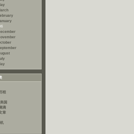
ay
arch
ebruary
anuary
06
ecember
ovember
ctober
eptember
ugust
uly
ay
类
历程
读美国
滴滴
文章
算机