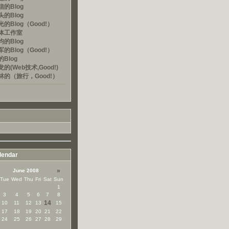
的Blog
的Blog
的Blog（Good!）
体工作室
的Blog
的Blog（Good!）
Blog
的(Web技术,Good!)
林的（旅行，Good!）
lendar
»
June 2008
Tue
Wed
Thu
Fri
Sat
Sun
1
3
4
5
6
7
8
14
10
11
12
13
15
17
18
19
20
21
22
24
25
26
27
28
29