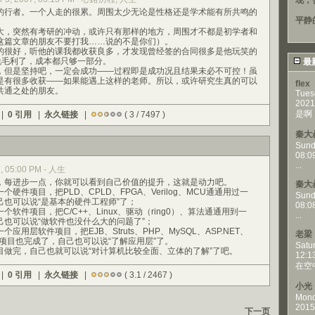
现，
行者。一个人走的很累。周围太少无论是性格还是学术能有所共鸣的
平静
，突然有考研的冲动，或许只有那样的地方，周围才不都是初学者和
这篇文章的朋友不要打我……说的不是你们）。
很好，听他的课我都收获良多，才发现曾经签的合同很多是他玩笑的
说毛利了，成本都只够一部分。
最
但是坚持吧，一定会成功——过程即是成功况且结果未必不可控！虽
是有很多收获——如果能遇上这样的老师。所以，或许研究生真的可以
flex
共通之处的朋友。
Tues
2021
是啊，
 |
0 引用
|
永久链接
|
( 3 / 7497 )
秦大
Sund
08:0
...
07, 05:00 PM - 人生
每进步一点，你就可以看到自己价值的提升，这就是动力吧。
秦大
项目，把PLD、CPLD、FPGA、Verilog、MCU通通用过一
Sund
也可以说“是基本的硬件工程师”了；
08:0
件项目，把C/C++、Linux、驱动（ring0）、算法通通用到一
...
己也可以说“做软件也没什么大的问题了”；
层软件项目，把EJB、Struts、PHP、MySQL、ASP.NET、
老梁
，项目也完成了，自己也可以说“了解应用层”了。
Satu
完，自己也就可以说“对计算机比较全面、立体的了解”了吧。
12:1
在空
 |
0 引用
|
永久链接
|
( 3.1 / 2467 )
小光
Mond
2015
下一页