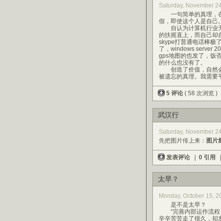
Saturday, November 
一句简单的真理，在
假，即使这个人是自己
自认为计算机行业无
的扶摇直上，而自己却
skype打普通电话棒
了，windows serv
gps地图的也发了，
的什么也没有了。
创造了价值，自然会
被遗忘的真理。我需要
5 评论
( 58 次浏览 )
武汉行
Saturday, November 2
先把图片传上来：
图片
发表评论
|
0 引用
太早？
Monday, October 15,
是不是太早？
“完善内部运作流程，
辛辛苦苦走了很久，却