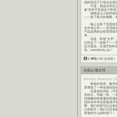
清的情况下只管去走就
可是，我这次却怎么采
备”些本不应该这个阶
规模这么小的时候做“
——有了较大的规模，
晚上去听了迅雷的宣讲
合外包公司——交流很
产品采用的过程管理体
考……
但是，即使“太早”，
已经走了一段路了——
这方面说，在迷茫的时
倍。everybody, go！
1 评论
( 80 次浏览 )
生机@清水河
Monday, September 1
新校区很美，教学楼
更增加了一种全新的生
总是喜欢高处（可能
亮的云，羽翼一样，一
轻稚嫩却快速蓬勃发展
找到当年求伯君孤身开
啊，我们仍然可以去创
己的明天！我们已经承
界做些什么的时候了！