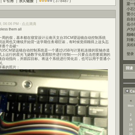
 |
0 引用
|
永久链接
|
( 3 / 8487 )
梁一信
小石头
雷小光
自在
008, 06:06 PM - 点点滴滴
岳小均
 them all
卢为军
顾峰的
的假，基本都在寝室设计云南天文台35CM望远镜自动控制系统
刘春龙
词这周也又继续开始背~这学期任务艰巨诶，有时候觉得顾得上这头忘
吴松
样逐个击破~
5CM望远镜自动控制系统是一个通过USB与计算机连接的双轴赤道
登录
机上运行的星光飞扬数字化星图软件进行控制——只要点击想要观测的
镜自动指向，并跟踪目标。将这个系统进行简化后，也可以用于普通小
制。
幕的照片：
我读
Ca
«
Mon
2
9
16
23
30