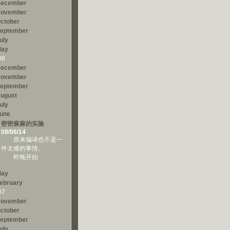
ecember
ovember
ctober
eptember
uly
ay
08
ecember
ovember
eptember
ugust
uly
une
密密麻麻的实验
08/06/14
原来编译也不是一
件太难的事情。
昨晚开始
ay
ebruary
07
ovember
ctober
eptember
uly