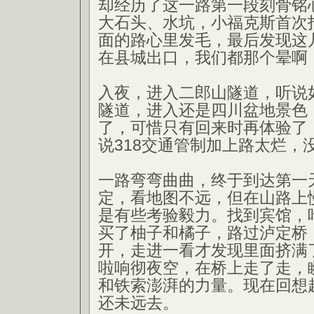
却经历了这一路第一段刻骨铭
大石头、水坑，小福克斯首次
面的路心里发毛，最后发现这
在县城出口，我们都那个晕啊
入夜，进入二郎山隧道，听说
隧道，进入还是四川盆地景色
了，可惜只有回来时再体验了
说318交通管制加上路太烂，
一路弯弯曲曲，终于到达第一
定，看地图不远，但在山路上
是有些考验毅力。找到宾馆，
买了柚子和橘子，路过泸定桥
开，走进一看才发现里面挤满
啦响彻夜空，在桥上走了走，
和铁索澎湃的力量。现在回想
还未远去。