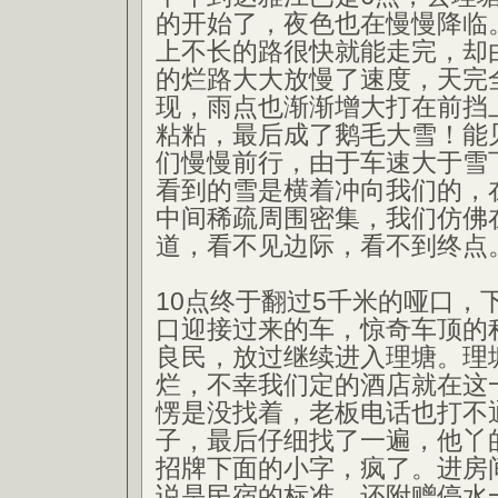
的开始了，夜色也在慢慢降临
上不长的路很快就能走完，却
的烂路大大放慢了速度，天完
现，雨点也渐渐增大打在前挡
粘粘，最后成了鹅毛大雪！能
们慢慢前行，由于车速大于雪
看到的雪是横着冲向我们的，
中间稀疏周围密集，我们仿佛
道，看不见边际，看不到终点
10点终于翻过5千米的哑口，
口迎接过来的车，惊奇车顶的
良民，放过继续进入理塘。理
烂，不幸我们定的酒店就在这
愣是没找着，老板电话也打不
子，最后仔细找了一遍，他丫
招牌下面的小字，疯了。进房
说是民宿的标准，还附赠停水