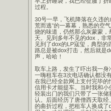
早上折睡袋，我已经征服了折
过程。
30号一早，飞机降落在久违的
荒而逃”的一幕幕，熟悉的空
烧的味道，仍然那么灰蒙蒙，
天。见到多年不见的dox，非
见到了dox的LP寇玺，典型
路总是被dox打击，然后就是d
声，哈哈！
取车上路，发生了吓出我一身
一嗨租车在3次电话确认都没
在我已经全款网上支付完毕的
信用卡才能提车。当时我和小
轻装出门的我们只带了一张储
认。后面经历了唐僧西天取经
的曲折过程，把租车人换成了d