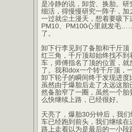
是冷静的说，卸货、换胎。研
细活，得慢慢研究一阵子，加
一过就尘土漫天，想着要吸下这
PM10、PM100心里就发毛
了。
卸下行李见到了备胎和千斤顶
红三角，千斤顶却始终找不到
车，师傅指名了顶的位置，就
了。我和dox一个转千斤顶，
卸下轮子的瞬间终于发现进度
虽然由于爆胎后走了太远这胎
然备胎窄了一圈，虽然一个胎
么快继续上路，已经很好。
天亮了，爆胎30分钟后，我
车已经跑到前头，我们继续在
路上走着以为是最后的一小段