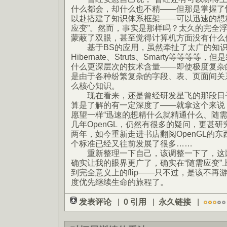
什么都会，却什么也不精——但那是掌握了
以赴搭建了知识体系框架——可以迅速的想
应变”。然而，事实是那样吗？太久的完全
蒙蔽了双眼，甚至觉得计算机方面没有什么
基于BS的应用，虽然牵扯了太广的知识——E
Hibernate、Struts、Smarty等等等
什么更深层次的技术含量——即使极度复杂
是由于各种纷繁复杂的字段、表、页面间关系
么核心知识。
现在看来，还是曾经研发星飞的那段日子比
算是了解的有一定深度了——就拿这个来说
愿望一样“迅速的想精什么就精通什么、随需
几年OpenGL，仍然有很多的疑问，更甚研究
两年，如今重新走进书店翻阅OpenGL的
个标准已经又往前发展了很多……
重新整理一下自己，该调整一下了，这两
确实让我的眼界更广了，确实在“随需应变”
到完全意义上的flip——只不过，是该不
度优先继续生命的旅程了。
发表评论
|
0 引用
|
永久链接
|