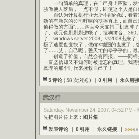
一句简单的真理，在自己身上应验，发生
骄傲使人落后，一点不假，即使这个人是自
自认为计算机行业无所不能的我，看着这
断的有新兴的公司呼啸的扶摇直上，而自己
值得做的方面”……淘宝今天支持手机直冲了，
了、欧元也刷刷刷进帐了，搜狗拼音、360
了，windows server 2008、vs2008
极了速度也变快了，做gps地图的也发了，
了……艾，自己呢，整天忙的晕乎乎的，最
创造了价值，自然会有回报。——同样是
一直坚信却又不知何时被遗忘的真理。我需
真理的那个时代来拯救自己了！
5 评论
( 58 次浏览 ) |
0 引用
|
永久链
武汉行
Saturday, November 24, 2007, 04:52 PM 
先把图片传上来：
图片集
发表评论
|
0 引用
|
永久链接
|