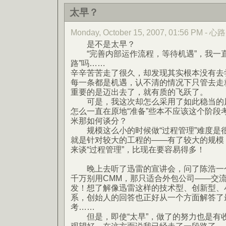
太早？
Monday, October 15, 2007, 01:56 PM -
是不是太早？
“完善内部运作流程，等待机遇”，我一直
路”吗……
辛辛苦苦走了很久，却发现其实根本没有去
每一条都是机遇，认不清的情况下只管去走
重要的是迈出去了，就有质的飞跃了。
可是，我这次却怎么采用了如此稳当的风
怎么一直在原地“准备”些本不应该这个阶段
米那如何谈分？
规模这么小的时候做“过程管理”难度是很
就是针对较大的工程的——有了较大的规模
来谈“过程管理”，比现在要容易得多！
晚上去听了迅雷的宣讲会，问了陈浩一个
千万别用CMM，那只适合外包公司——交
发！想了解像迅雷这样的技术型、创新型、
系，创始人的回答也正好从一个方面解答了最
考……
但是，即使“太早”，做了的努力也是有