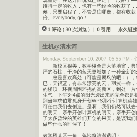
观望好，在这方面说我已经走了一段路了—
维持一定的收入，也有一些经验的收获了，
候，只要启程了，不管是往哪走，都有收获
倍。everybody, go！
1 评论
( 80 次浏览 ) |
0 引用
|
永久链
生机@清水河
Monday, September 10, 2007, 05:55 PM
新校区很美，教学楼全是大落地窗，典雅
严的石柱，干净的蓝天更增加了一种全新的
总是喜欢高处（可能是属鸟的吧：），每
已，天很蓝，有非常漂亮的云，羽翼一样，
的楼顶，环视周围环抱的高新区，到处一片
生气，下午3~4点的阳光透出来的完全都是
到当年求伯君孤身开创WPS那个计算机英
可任由我们去创造。是啊，我们仍然可以去
的明天，亲手开创计算机的明天，亲手开创
了太多曾经的英雄们开创的果实，是该我们
做些什么的时候了！
教学楼某区一角，落地窗清澈透明：