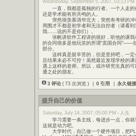
Wednesday, September 5, 2007, 03:13
一直，我都是孤独的行者。一个人走的很
还是学术能有所共鸣的人。
突然很羡慕清华北大，突然有考研的冲动
周围才不都是初学者和无法自控者（请看到
我……说的不是你们）。
张帆讲软件工程讲的很好，听他的课我都
的合同很多是他玩笑的所谓“卖国合同”——
部分。
这样真是挺辛苦的，但是坚持吧，一定会
且结果未必不可控！虽然最近发现学校的课
遇上这样的老师。所以，或许研究生真的可
通之处的朋友。
3 评论
( 73 次浏览 ) |
0 引用
|
永久链
提升自己的价值
Saturday, July 14, 2007, 05:00 PM - 人生
学习需要一条主线，每进步一点，你就可
这就是动力吧。
大学时代，自己做一个硬件项目，把PLD、