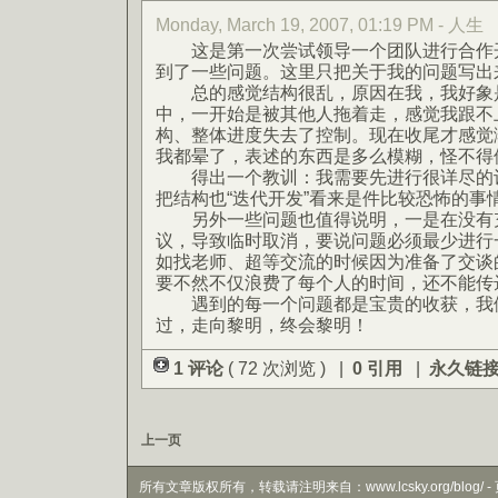
Monday, March 19, 2007, 01:19 PM - 人生
这是第一次尝试领导一个团队进行合作开
到了一些问题。这里只把关于我的问题写出
总的感觉结构很乱，原因在我，我好象是
中，一开始是被其他人拖着走，感觉我跟不
构、整体进度失去了控制。现在收尾才感觉
我都晕了，表述的东西是多么模糊，怪不得
得出一个教训：我需要先进行很详尽的设
把结构也“迭代开发”看来是件比较恐怖的事
另外一些问题也值得说明，一是在没有充
议，导致临时取消，要说问题必须最少进行
如找老师、超等交流的时候因为准备了交谈
要不然不仅浪费了每个人的时间，还不能传
遇到的每一个问题都是宝贵的收获，我们
过，走向黎明，终会黎明！
1 评论
( 72 次浏览 ) |
0 引用
|
永久链
上一页
所有文章版权所有，转载请注明来自：www.lcsky.org/blog/ - 页面生成