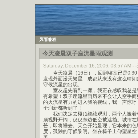
风雨兼程
今天凌晨双子座流星雨观测
Saturday, December 16, 2006, 03:57 AM -
今天凌晨（16日），回到寝室已是0:3
发现外面漫天繁星，成都从来没有这么晴朗
守候流星的出现。
室友超先看到一颗，我正在感叹我总是错
有希望！双子座流星雨历来不会让人空手而
的火流星有力的进入我的视线，我一声惊呼
个润新都听到了！
我们决定去楼顶继续观测，两个人搬着椅
顶视野开阔，仅仅东边低空被遮挡。城市在
芒，即将睡去。天空开始显现，它本来的色
度，孤独的守候黎明。坐在椅子上仰望星空
美。