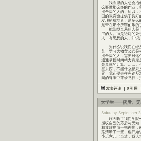
我圈里的人总会抱怨
么要做那么多的作业，
揽全局的人的，所以，
国的教育也提供了良好
发现的成功者，是多么
是牵在那个所谓伯乐的手
能统揽全局的人是什
层的人。而是绝对的处
人，有思想的人，知识
为什么说我们在经历
苦，学习大物背公式是
揽全局的人，需要对这
通通掌握时间精力肯定
是具体的计算。……。
些东西，不能什么都只
界，我还要去弹弹钢琴
间的缝隙中穿梭飞行，
发表评论
|
0 引用
大学生——落后、无
Saturday, September 2
昨天听了我们学院一
感叹自己的落后与无知
和其难度而一拖再拖，
路清晰了一些，也开始
小玩意儿（当然，我认