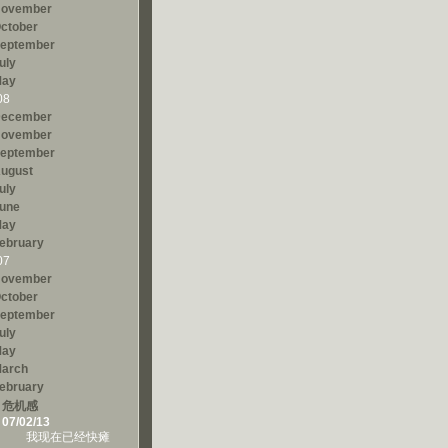
ovember
ctober
eptember
uly
ay
08
ecember
ovember
eptember
ugust
uly
une
ay
ebruary
07
ovember
ctober
eptember
uly
ay
arch
ebruary
危机感
07/02/13
我现在已经快瘫