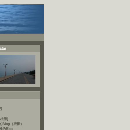
atar
我
相册]
的Blog（摄影）
的Blog