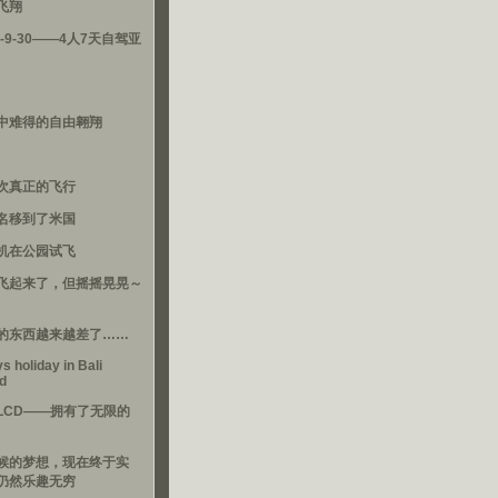
飞翔
3-9-30——4人7天自驾亚
中难得的自由翱翔
次真正的飞行
名移到了米国
机在公园试飞
飞起来了，但摇摇晃晃～
的东西越来越差了……
s holiday in Bali
nd
LCD——拥有了无限的
候的梦想，现在终于实
仍然乐趣无穷