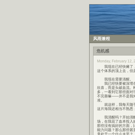
风雨兼程
危机感
Monday, February 12,
我现在已经快瘫了，
这个体系的顶上去，但
我现在需要清醒。
我已经快要被深埋在J
欣喜，而是头破血流。刚刚理解
多，一看到它那些面对St
不完善嘛——并不是我对
准。
就这样，我每天随手在
这片海我还相当不熟悉
我清醒吗？开始清醒
场，在我花了血本投入
那些没有搞好的方面，
能力问题？那么那些甚
竟处于一个什么水平？