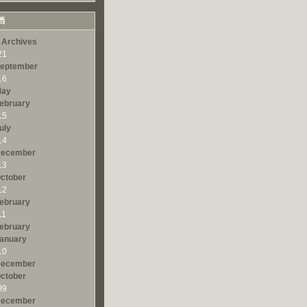
档
 Archives
21
eptember
16
ay
ebruary
15
uly
14
ecember
13
ctober
12
ebruary
11
ebruary
anuary
10
ecember
ctober
09
ecember