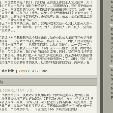
，中国教育束服了我们，我们为什么要去上那些毫无意义的课，为什
N
我们的很大一部分时间被学校浪费了……我渐渐明白，我们是要做能统
O
不适用于中国教育的“大部分”所描述的对象采用的教育方式。所以，中
S
的条件给我们这样的人：磨练。试想，没有经历磨练而直接被什么伯乐
J
的脆弱，没有经历痛苦的成功，必定没有分量，甚至，他们的前途居然
中，不能完全坚定的说“不”。
M
么？不是简单的工头、领导、架构师或者其他什么只比大部分人高一
20
于顶端的人，能引领世界（行业）的人，宽容的人，独立的人，坚定的
D
广而精的人。
N
磨练？对于我和我的几个朋友来说，做作业比如大量练习积分是种痛
S
种痛苦，上没有效率的课是种痛苦。痛苦什么？——时间！要成为能统
A
个行业全面的了解——从底层到高层、从软件到硬件、从一切到一切。
J
是不够的，所以我说——了解。了解什么？——概念、用途，而绝对不
但是，仅仅是这样，我们的时间都非常紧张，同时，我们还必须精于某
J
是了解皮毛。并且我们也不可能就只弄这些机器，而全然不顾周围的世
M
滑滑轮滑、看看电影、看看蔡智恒或者饶雪漫的文字。所以，我们在时
F
抵挡住来自心灵和身体的疲惫，处理好学校的那些东西，痛并快乐着。
20
N
|
永久链接
|
( 3.1 / 10554 )
O
S
知
J
M
3, 2006, 01:44 AM - 人生
M
位教授的讲座，使我对计算机领域现在的发展趋势有了更深的了解，
F
，虽然曾经试图了解过诸如SOA、XP等新的思想、方法，但是终因时间
或者说因为不重视，因为无知，没有把这些东西当回事。听完讲座，思
认真了解世界先进的软件生产方式，不再像以前那样小打小闹的做一些
为那是一个必经的阶段，一个全面去了解计算机底层的阶段）。