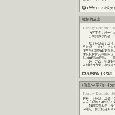
1 评论
( 103 次浏览 
敏捷的反应
Tuesday, December 26
内容不多，就一个思
公司要做领跑者，不
这个标题基于这样一
乎常理——发明一个东
理所当然应该由更有能
律仅仅保护具体的实现，并
Baidu再做就违法——
另一方面，靠发明吃
备创新的力量，靠敏捷
发表评论
|
0 引用
(信息&&学习)?未知:(
Tuesday, December 26
解释一下标题，这是C
以这么理解：单纯学习
知识实在太多，每个
问题是，接受的越多就