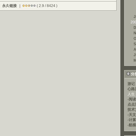
|
永久链接
|
( 2.9 / 8424 )
J
20
D
N
O
S
A
J
M
分
游记
心路
人生
-阅
点点
技术
-天文
-计
-航模