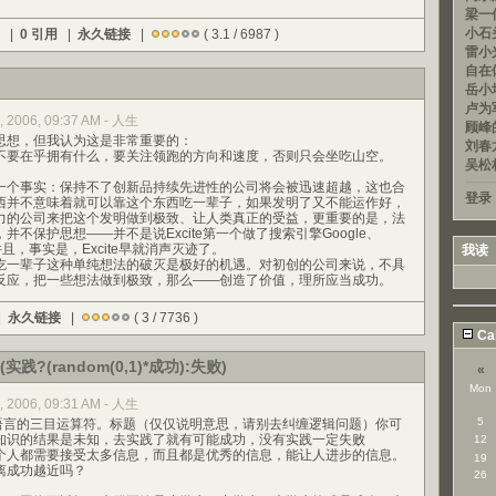
梁一信
小石头
) |
0 引用
|
永久链接
|
( 3.1 / 6987 )
雷小光
自在
岳小均
卢为军
, 2006, 09:37 AM - 人生
顾峰的
想，但我认为这是非常重要的：
刘春龙
要在乎拥有什么，要关注领跑的方向和速度，否则只会坐吃山空。
吴松
个事实：保持不了创新品持续先进性的公司将会被迅速超越，这也合
登录
西并不意味着就可以靠这个东西吃一辈子，如果发明了又不能运作好，
力的公司来把这个发明做到极致、让人类真正的受益，更重要的是，法
不保护思想——并不是说Excite第一个做了搜索引擎Google、
并且，事实是，Excite早就消声灭迹了。
我读
一辈子这种单纯想法的破灭是极好的机遇。对初创的公司来说，不具
反应，把一些想法做到极致，那么——创造了价值，理所应当成功。
|
永久链接
|
( 3 / 7736 )
Ca
实践?(random(0,1)*成功):失败)
«
Mon
, 2006, 09:31 AM - 人生
5
语言的三目运算符。标题（仅仅说明意思，请别去纠缠逻辑问题）你可
知识的结果是未知，去实践了就有可能成功，没有实践一定失败
12
人都需要接受太多信息，而且都是优秀的信息，能让人进步的信息。
19
离成功越近吗？
26