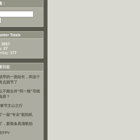
索：
nter Totals
:
3057
y:
27
erday:
177
新日志
较早的一批站长，和这个
有点脱节了
么不能合并“同一根”导线
电容？
16春节文山之行
了一架“专业”航拍机
了，新装备高清航拍
次FPV