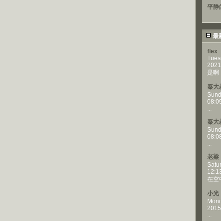
平静
最
flex
Tues
2021
是啊，
秦大
Sund
08:0
...
秦大
Sund
08:0
...
老梁
Satu
12:1
在空
小光
Mond
2015
...