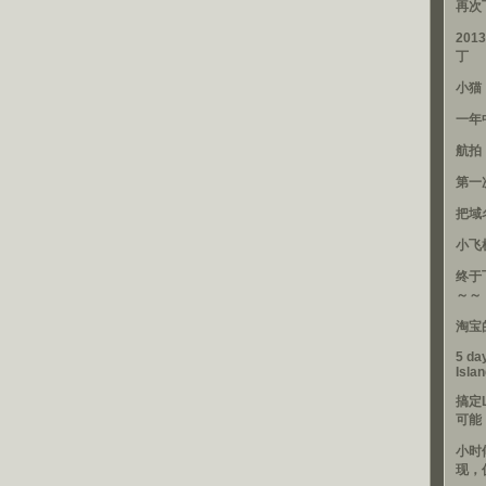
再次
201
丁
小猫
一年
航拍
第一
把域
小飞
终于
～～
淘宝
5 day
Isla
搞定
可能
小时
现，