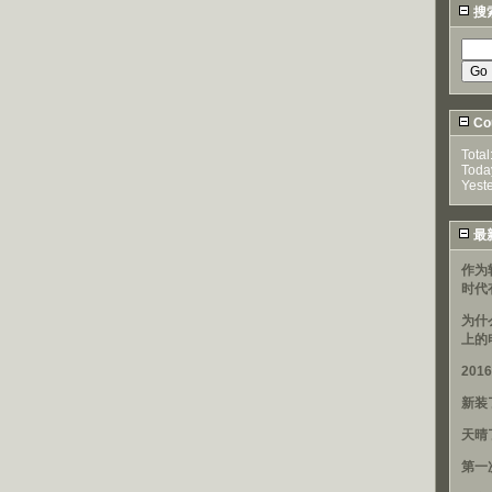
搜
Cou
Total
Toda
Yest
最
作为
时代
为什
上的
20
新装
天晴
第一