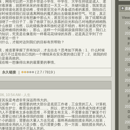
，网络可以把一大群不管是小学生、中学生、大学生抑或是成人、老
对着屏幕，就那样呆呆的坐着渡过一天又一天。关键问题是，我发觉这
归
都变得退化甚至是幼稚，变得甚至完全不具备成功者的素质。我怕自己
有时候觉得我们应该逃离网络的魔爪跑出去吸吸新鲜空气。可是，真正
反倒觉得收获并没有想象中那么大，甚至完全没有收获，除了炫耀和虚
View
都绕了一些日子了，除了收获了别人羡慕的目光和自己对地图的稍稍熟
20
什么收获（当然，以此锻炼身体和放松还是不错的，有时在凌晨空旷的
S
实是种难得的体验）。那么，这样一个问题就该值得我们反思：我们上
20
的知识，究竟是在像逛街一样看花花绿绿的东西，还是真正学到了什
标更近一些？
M
什么，才能对达到我们的目标有所帮助？
F
20
难道要掌握了所有知识，才去出击？思考如下两条：1、什么时候
”？这只不过是给自己找的一个继续呆在安乐窝的借口罢了；2、就我的经
J
习是最高效的。
20
在唯一想像得出来的最重要的事情。
D
20
|
永久链接
|
( 2.7 / 7819 )
O
20
F
20
006, 10:54 AM - 人生
F
其实是考虑非常深远而伟大的。
J
论哪一行，都需要的绝大部分是底层工作者，工业里的工人、计算机
20
的医生护士、教育业的老师……。所以，把大部分人培养成为技术过硬
D
的人不需要有太多创新思维，不需要太有主见，不需要全面了解某个行
人需要让他们具备很强的技能：解题的技能——项目由能统揽全局的人
O
个小的题目，需要由大量人力去完成，最终再由能统揽全局的人组装，
20
能统揽全局的人只是少数，也只需要少数，另一方面，能统揽全局的人
D
的事情算是混得不尽如人意的。