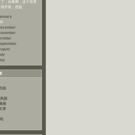
了，你看啊，这个世界
很矛盾，想提
anuary
06
ecember
ovember
ctober
eptember
ugust
uly
ay
类
历程
读美国
滴滴
文章
算机