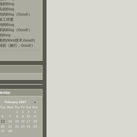
的Blog
的Blog
的Blog（Good!）
体工作室
的Blog
的Blog（Good!）
Blog
的(Web技术,Good!)
林的（旅行，Good!）
lendar
»
February 2007
Tue
Wed
Thu
Fri
Sat
Sun
1
2
3
4
6
7
8
9
10
11
13
14
15
16
17
18
20
21
22
23
24
25
27
28