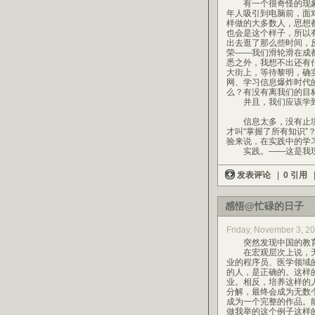
有一个很奇怪的现象
年人吸引到电脑前，面
样做的大多数人，思想
也会是这个样子，所以
出去逛了那么些时间，
荣——我们滑轮滑在成
悉之外，我想不出还有
大街上，等待黎明，确
网、学习信息爆炸时代
么？有没有离我们的目
并且，我们应该学到
信息太多，没有止境，
才叫“掌握了所有知识
验来说，在实践中的学
实践。——这是我现
发表评论
|
0 引用
感悟@忙碌的日子
Friday, November 3, 2
突然发现中国的教育
在宏观层次上说，无
业的程序员、医学领域
的人，是正确的。这样
业。相反，培养这样的
分解，最终会成为无数
成为一个完整的作品。
做我举的这个例子这样