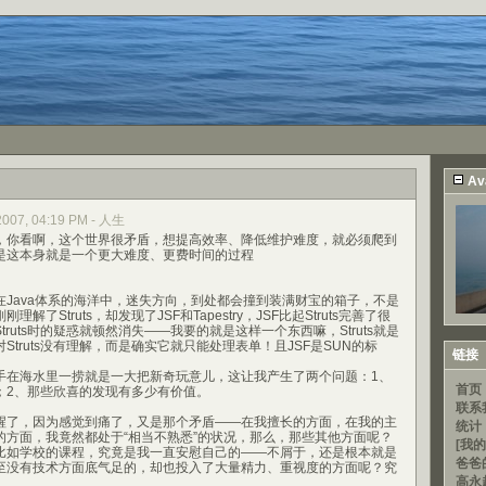
Av
 2007, 04:19 PM - 人生
你看啊，这个世界很矛盾，想提高效率、降低维护难度，就必须爬到
是这本身就是一个更大难度、更费时间的过程
ava体系的海洋中，迷失方向，到处都会撞到装满财宝的箱子，不是
了Struts，却发现了JSF和Tapestry，JSF比起Struts完善了很
ruts时的疑惑就顿然消失——我要的就是这样一个东西嘛，Struts就是
Struts没有理解，而是确实它就只能处理表单！且JSF是SUN的标
链接
海水里一捞就是一大把新奇玩意儿，这让我产生了两个问题：1、
首页
；2、那些欣喜的发现有多少有价值。
联系
了，因为感觉到痛了，又是那个矛盾——在我擅长的方面，在我的主
统计
的方面，我竟然都处于“相当不熟悉”的状况，那么，那些其他方面呢？
[我的
比如学校的课程，究竟是我一直安慰自己的——不屑于，还是根本就是
爸爸
至没有技术方面底气足的，却也投入了大量精力、重视度的方面呢？究
高永超