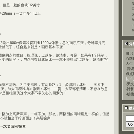
N
但是一般的也就1/2英寸
O
8mm（一英寸多）以上
S
A
J
M
好
出600w像素和切割出1200w像素，总的面积不变，分辨率是高
分
量就低了，综合起来就是：画质基本不变
游记
的点的数目，按理说，点越多，越清晰。可是，如果有1个限制：
心路
不变的情况下，与点的数目成反比——就不能得出"点越多，越清晰"的
人生
-阅
点点
？
技术
-天文
不清晰。为了更清晰，有两条路：1、多切割：坏处——画质下
不变，加大面积以增加像素：坏处——贵。大家都想清晰，不存在故意
-计
dc是牺牲画质这个大家不常关心的因素的！
-航模
搜
幅加上高斯噪声，一幅不加。那么，两幅图的清晰度是一样的，但是
过小就相当于给画面加了高斯噪声
=CCD面积/像素