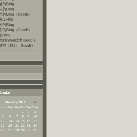
的Blog
的Blog
的Blog（Good!）
体工作室
的Blog
的Blog（Good!）
Blog
的(Web技术,Good!)
林的（旅行，Good!）
lendar
»
January 2016
Tue
Wed
Thu
Fri
Sat
Sun
1
2
3
5
6
7
8
9
10
12
13
14
15
16
17
19
20
21
22
23
24
26
27
28
29
30
31