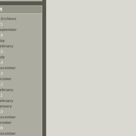
档
 Archives
21
eptember
16
ay
ebruary
15
uly
14
ecember
13
ctober
12
ebruary
11
ebruary
anuary
10
ecember
ctober
09
ecember