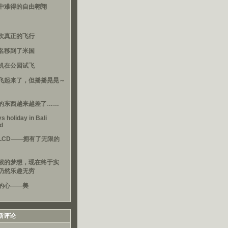
中难得的自由翱翔
次真正的飞行
名移到了米国
机在公园试飞
飞起来了，但摇摇晃晃～
的东西越来越差了……
s holiday in Bali
nd
LCD——拥有了无限的
候的梦想，现在终于实
仍然乐趣无穷
的心——美
新评论