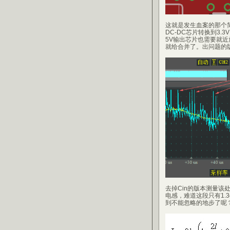
这就是发生血案的那个简
DC-DC芯片转换到3.
5V输出芯片也需要就近
就给合并了。出问题的版
去掉Cin的版本测量
电感，难道这段只有1.
到不能忽略的地步了呢