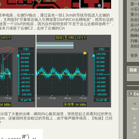
梁一信
小石头
雷小光
单电路，右侧5V输出，通过蓝色一段1.3cm的导线导线进入左侧的
3V，文档提到“尽量靠近输入引脚放置10uF的Cin去耦电容”，然而右边的
自在
放置一个10uF的电容，因为自作聪明觉得“不至于这么近都得放两个”，
岳小均
本只保留了右侧C2，去掉了左侧的Cin
卢为军
顾峰的
刘春龙
吴松
登录
我读
Ca
«
Mon
该处出现了大量的尖峰，瞬间内心极其崩溃，突然想起之前看到过的寄生
3cm、还被我特意加粗过的导线上，由于噪声频率很高，【电感】已经
4
？
11
18
25