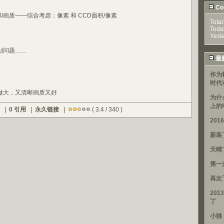
Cou
质——综合考虑：像素 和 CCD面积/像素
Total
Toda
Yest
问题……
最
作为
时代
大，又清晰画质又好
为什
上的
) |
0 引用
|
永久链接
|
( 3.4 / 340 )
20
新装
天晴
第一
再次
201
丁
小猫