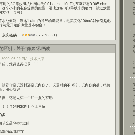
N
时的AC等效阻抗如图约为0.01 ohm，10uF的甚至只有0.005 ohm！
，这个小小的电容提供的能量，远比这条铜制导线来的给力，就近放置
O
的大池子管用！
S
J
水池储能，靠这1 ohm的导线输送能量，电流变化100mA就会引起电
M
尖峰与最开始的测量基本吻合！
20
|
永久链接
|
( 2.9 / 6863 )
D
N
S
的区别，关于“像素”和画质
A
J
3, 2009, 03:59 PM - 技术文章
J
反，觉得值得记录一下~
M
F
20
N
就看你是玩器材还是玩内容了。玩器材的不讨论，玩内容的话，很便
西，用心就好
O
S
，还是先买一个好一点的家用dc
J
M
！再好的dc也赶不上单反
M
的多
F
J
全是“涂抹”过的
20
端的dc都存在
D