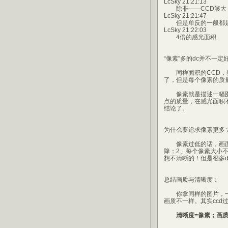
LcSky 21:21:13
除非——CCD够大，
LcSky 21:21:47
但是单反的一般都是2
LcSky 21:22:03
4倍的感光面积
“像素”多的dc并不一定
同样面积的CCD，切割
了，但是每个像素的质
像素就是描述一幅图像
点的质量，在感光面积
结论了。
为什么要追求像素更多
像素过低的话，画面就
降；2、每个像素大小
想不清晰的！但是很多
总结画质与清晰度：
你拿同样的图片，一
画质不一样。其实ccd
清晰度=像素；画质