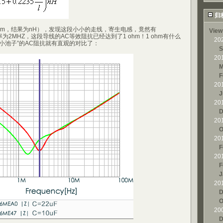
归
cm，结果为nH），发现这段小小的走线，寄生电感，竟然有
View
频率为2MHZ，这段导线的AC等效阻抗已经达到了1 ohm！1 ohm有什么
20
小池子”的AC阻抗就有直观的对比了：
S
20
M
F
20
J
20
D
20
O
20
F
20
F
J
20
D
O
20
D