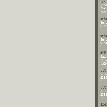
flex
Tues
2021
是啊，
秦大
Sund
08:0
...
秦大
Sund
08:0
...
老梁
Satu
12:1
在空
小光
Mond
2015
...
小光
Thur
2013
...
北河