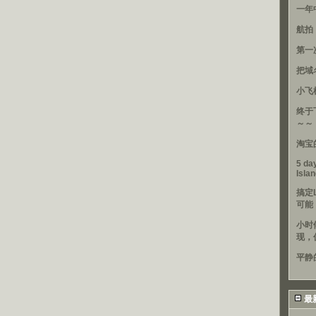
一年
航拍
第一
把域
小飞
终于
～～
淘宝
5 day
Isla
搞定
可能
小时
现，
平静
最