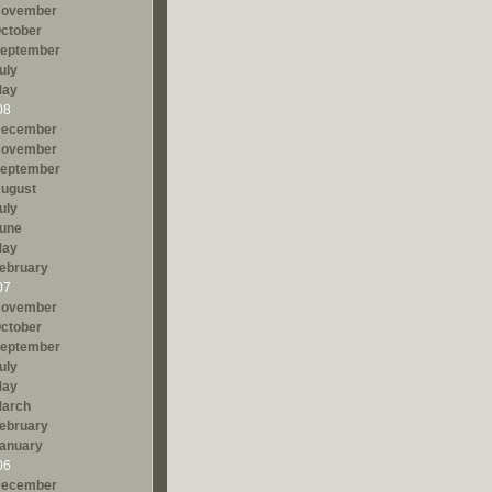
ovember
ctober
eptember
uly
ay
08
ecember
ovember
eptember
ugust
uly
une
ay
ebruary
07
ovember
ctober
eptember
uly
ay
arch
ebruary
anuary
06
ecember