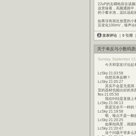
22uF的去耦电容在该频率
这意味着，高频通路中
的小蓄水池，远比远处
如果没有就近放置的小蓄
压变化100mV，噪声
发表评论
|
0 引用
关于单反与小数码质
Sunday, September 1
今天和室友讨论起单
LcSky 21:03:58
你想买单反啊？
LcSky 21:05:27
其实不会是无底洞，
宜的器材也能出好的东
flex 21:05:50
我在纠结是直接上单反
LcSky 21:06:13
那是完全不一样的！！
LcSky 21:19:58
呃，噪点不是一般
LcSky 21:20:25
如果拍风景，画面细节
LcSky 21:20:47
这个问题不管多么高