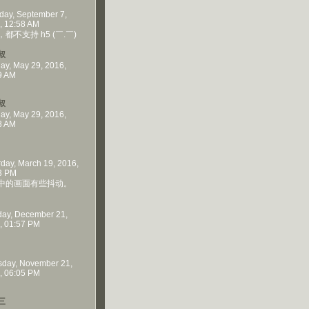
day, September 7,
, 12:58 AM
都不支持 h5 (￣.￣)
叔
ay, May 29, 2016,
9 AM
叔
ay, May 29, 2016,
8 AM
rday, March 19, 2016,
3 PM
中的画面有些抖动。
ay, December 21,
, 01:57 PM
sday, November 21,
, 06:05 PM
三