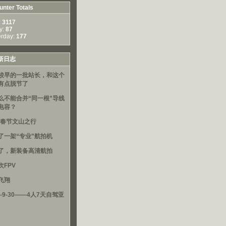
nter Totals
:
3117
y:
87
erday:
177
新日志
较早的一批站长，和这个
有点脱节了
么不能合并“同一根”导线
电容？
16春节文山之行
了一架“专业”航拍机
了，新装备高清航拍
次FPV
飞翔
3-9-30——4人7天自驾亚