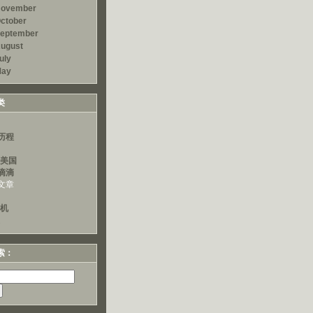
ovember
ctober
eptember
ugust
uly
ay
类
历程
读美国
滴滴
文章
算机
索：