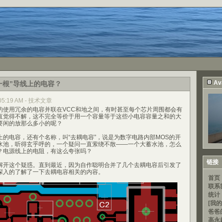
Av
一根”导线上的电容？
, 05:19 AM - 技术文章
的使用冗余的电容并联在VCC和地之间，有时甚至每个芯片周围都会有
直觉得不解，这不完全等价于用一个容量等于这些小电容容量之和的大
要闲的放那么多小的呢？
的电容，还有个名称，叫“去耦电容”，说是为数字电路内部MOS的开
水池，听得玄乎呼的，一个疑问一直萦绕不散——一个大蓄水池，怎么
？电源线上的电阻，有这么夸张吗？
链接
解开这个疑惑。直到最近，因为自作聪明合并了几个去耦电容后引发了
深入的了解了一下去耦电容相关的内容。
首页
联系
统计
[我的
爸爸
高永超