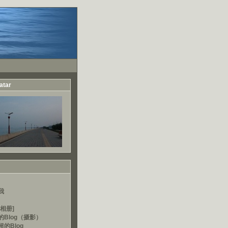
atar
我
相册]
的Blog（摄影）
的Blog