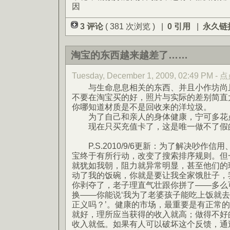
因
3 评论
( 381 次浏览 ) |
0 引用
|
永久链
淘宝的东西越来越差了……
Tuesday, December 1, 2009, 02:49 PM 
与生命息息相关的东西、并且小作坊尚且
不要在淘宝买的好，照片与实际的差别简直
你哪知道材质是不是回收来的洋垃圾。
为了自己和亲人的身体健康，宁可多花
现在只买充值卡了，这是唯一做不了假
P.S.2010/9/6更新：为了解决吵作信
宝终于有所行动，改变了搜索排序规则。但
就犹如我朝，阻力就异常明显，甚至他们的
动了我的饭碗，你就是要让我全家饿肚子，
你剥夺了，老子理直气壮跟你拼了——多么
换——你能说‘我为了老婆孩子能吃上饭就
正义吗？’。健康的市场，最重要是有正常
就好，理所应当获得的收入就高；做得不好
收入就低。如果有人可以破坏这个反馈，通过