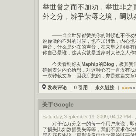
举世誉之而不加劝，举世非之
外之分，辨乎荣辱之境，嗣以
——当全世界都赞美你的时候也不停劝勉
说你做的不对的时候，也不加沮散，内心也
声音，什么是外在的声音，在荣辱之间要有
你自己是谁，这其实就是道家对大智之人作
今天看到好友
Maphip的Blog
，极其赞
确到表达内心所想，对这种心态一直没有找
一次转载文章，因我所想的，亦是这篇文章
发表评论
|
0 引用
|
永久链接
|
关于Google
Saturday, September 19, 2009, 04:12 PM 
对于亿万分之一的每一个用户来说，即使
了损失比如数据丢失等等，我们不要求你动
容忍霸权协议（更别说像电信之流的既要付