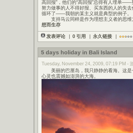
高回报”，他们的“高回报”总得有人埋单—
努力做事的人不得好报、买东西的人的失去
循环了——我朝的某主义就是典型的例子。
支持马云同样是作为理想主义者的思维
想而生存
发表评论
|
0 引用
|
永久链接
|
5 days holiday in Bali Island
Tuesday, November 24, 2009, 07:19 PM -
美丽的巴厘岛，我只静静的看海。这是一
心灵也震撼如澎湃的大海。