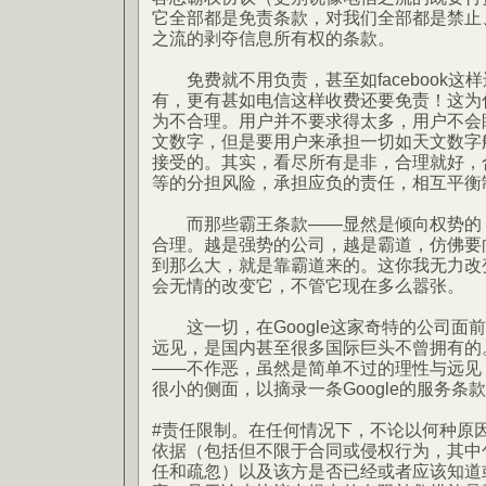
它全部都是免责条款，对我们全部都是禁止、无
之流的剥夺信息所有权的条款。
免费就不用负责，甚至如facebook这
有，更有甚如电信这样收费还要免责！这为
为不合理。用户并不要求得太多，用户不会眼红
文数字，但是要用户来承担一切如天文数字
接受的。其实，看尽所有是非，合理就好，
等的分担风险，承担应负的责任，相互平衡
而那些霸王条款——显然是倾向权势的，
合理。越是强势的公司，越是霸道，仿佛要
到那么大，就是靠霸道来的。这你我无力改
会无情的改变它，不管它现在多么嚣张。
这一切，在Google这家奇特的公司面前改
远见，是国内甚至很多国际巨头不曾拥有的
——不作恶，虽然是简单不过的理性与远见
很小的侧面，以摘录一条Google的服务条
#责任限制。在任何情况下，不论以何种原
依据（包括但不限于合同或侵权行为，其中
任和疏忽）以及该方是否已经或者应该知道