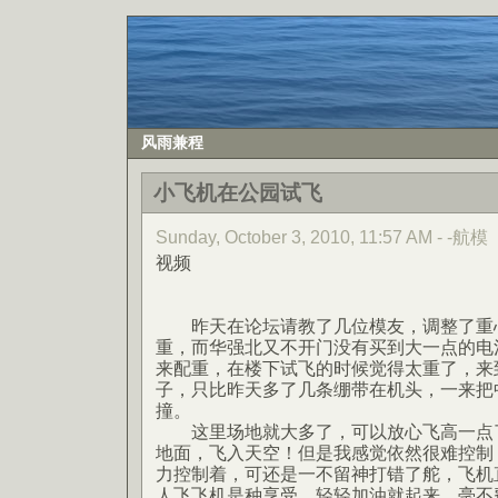
风雨兼程
小飞机在公园试飞
Sunday, October 3, 2010, 11:57 AM - -航模
视频
昨天在论坛请教了几位模友，调整了重
重，而华强北又不开门没有买到大一点的电
来配重，在楼下试飞的时候觉得太重了，来
子，只比昨天多了几条绷带在机头，一来把
撞。
这里场地就大多了，可以放心飞高一点了
地面，飞入天空！但是我感觉依然很难控制，
力控制着，可还是一不留神打错了舵，飞机
人飞飞机是种享受，轻轻加油就起来、毫不