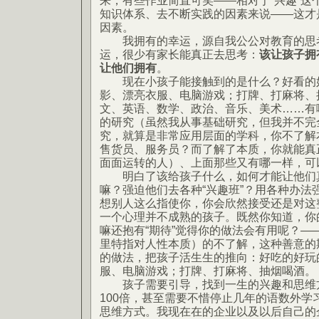
来，有些作业简直可笑——相对于“兴趣”这
知识体系、去不断实践的因素来说——这才
因素。
我拥有的幸运，源自我公公对教育的思
运，很少有家长能真正去思考：
该让孩子拥
让他们拥有
。
现在小孩子能接触到的是什么？好看的好
影、漂亮衣服、电脑游戏；打牌、打麻将、
文、英语、数学、政治、音乐、美术……有
的研究（虽然我从事基础研究，但我并不完
究，就算是非常应用层面的学科，你不了解
售货员、服务员？而了解了本质，你就能真
面面运转的人）、上面那些又有哪一样，可
明白了该给孩子什么，如何才能让他们真
嘛？强迫他们去各种“兴趣班”？用各种办法
想别人这么指使你，你会欣然接受还是对这
一个心理并不成熟的孩子。既然你知道，你
嘛还抱有“期待”觉得你的做法会有用呢？—
里特指对人性本质）的不了解，这种善意的
的做法，把孩子活生生的推向：好吃的好玩
服、电脑游戏；打牌、打麻将、抽烟喝酒。
孩子需要引导，找到一生的兴趣和思维方
100倍，甚至需要不惜停止几年的语数外学
思维方式。我现在在的企业以及以后自己的