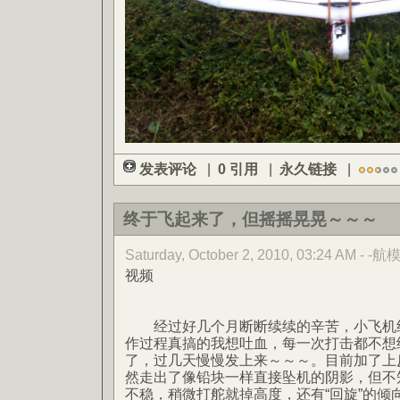
发表评论
|
0 引用
|
永久链接
|
终于飞起来了，但摇摇晃晃～～～
Saturday, October 2, 2010, 03:24 AM - -航
视频
经过好几个月断断续续的辛苦，小飞机终
作过程真搞的我想吐血，每一次打击都不想
了，过几天慢慢发上来～～～。目前加了上
然走出了像铅块一样直接坠机的阴影，但不
不稳，稍微打舵就掉高度，还有“回旋”的倾