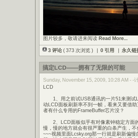
图片较多，敬请进来阅读
Read More...
3 评论
( 373 次浏览 ) |
0 引用
|
永久链
搞定LCD——拥有了无限的可能
Sunday, November 15, 2009, 10:28 AM -
LCD
1、用之前试USB通讯的一片51来测试
动LCD面板刷新率不到一帧，看来又要借助万
者有什么专用的FrameBuffer芯片没？
2、LCD面板似乎有对像素钟稳定方面
慢，慢的地方就会有很严重的白条产生，不
~~~视频里面Lcsky.org那一行就是刷新