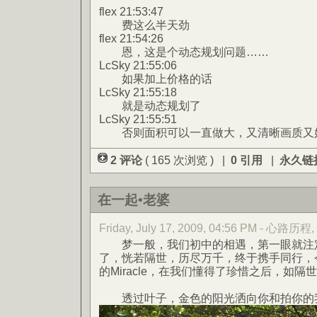
flex 21:53:47
费这么半天劲
flex 21:54:26
恩，这是个动态规划问题……
LcSky 21:55:06
如果加上价格的话
LcSky 21:55:18
就是动态规划了
LcSky 21:55:51
否则面积可以一直做大，又清晰画质又
2 评论
( 165 次浏览 ) |
0 引用
|
永久链
在一起•老婆
Friday, July 17, 2009, 04:56 PM - 心路历程
梦一般，我们初中的相遇，第一眼就注定
了，恍若隔世，历尽万千，终于携手同行，
的Miracle，在我们懂得了珍惜之后，如
透过叶子，金色的阳光洒向你和拍你的