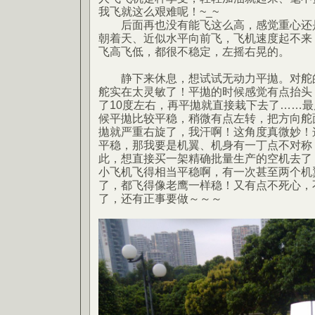
我飞就这么艰难呢！~_~
后面再也没有能飞这么高，感觉重心还是
朝着天、近似水平向前飞，飞机速度起不来
飞高飞低，都很不稳定，左摇右晃的。
静下来休息，想试试无动力平拋。对舵的
舵实在太灵敏了！平拋的时候感觉有点抬头
了10度左右，再平拋就直接栽下去了……最
候平拋比较平稳，稍微有点左转，把方向舵
拋就严重右旋了，我汗啊！这角度真微妙！
平稳，那我要是机翼、机身有一丁点不对称
此，想直接买一架精确批量生产的空机去了
小飞机飞得相当平稳啊，有一次甚至两个机
了，都飞得像老鹰一样稳！又有点不死心，
了，还有正事要做～～～