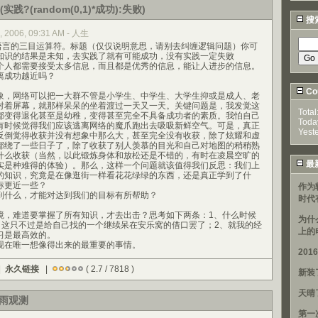
实践?(random(0,1)*成功):失败)
搜
, 2006, 09:31 AM - 人生
语言的三目运算符。标题（仅仅说明意思，请别去纠缠逻辑问题）你可
知识的结果是未知，去实践了就有可能成功，没有实践一定失败
人都需要接受太多信息，而且都是优秀的信息，能让人进步的信息。
离成功越近吗？
Cou
，网络可以把一大群不管是小学生、中学生、大学生抑或是成人、老
对着屏幕，就那样呆呆的坐着渡过一天又一天。关键问题是，我发觉这
Total
都变得退化甚至是幼稚，变得甚至完全不具备成功者的素质。我怕自己
Toda
有时候觉得我们应该逃离网络的魔爪跑出去吸吸新鲜空气。可是，真正
Yest
反倒觉得收获并没有想象中那么大，甚至完全没有收获，除了炫耀和虚
都绕了一些日子了，除了收获了别人羡慕的目光和自己对地图的稍稍熟
什么收获（当然，以此锻炼身体和放松还是不错的，有时在凌晨空旷的
最
实是种难得的体验）。那么，这样一个问题就该值得我们反思：我们上
的知识，究竟是在像逛街一样看花花绿绿的东西，还是真正学到了什
标更近一些？
作为
什么，才能对达到我们的目标有所帮助？
时代
难道要掌握了所有知识，才去出击？思考如下两条：1、什么时候
为什
”？这只不过是给自己找的一个继续呆在安乐窝的借口罢了；2、就我的经
上的
习是最高效的。
在唯一想像得出来的最重要的事情。
20
|
永久链接
|
( 2.7 / 7818 )
新装
天晴
雨观测
第一