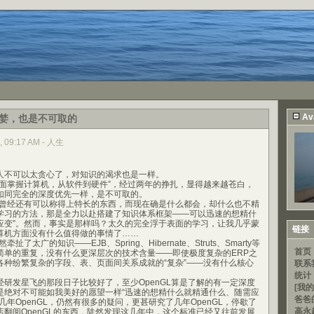
Av
婪，也是不可取的
7, 09:17 AM - 人生
不可以太贪心了，对知识的渴求也是一样。
掌握计算机，从软件到硬件”，经过两年的挣扎，显得越来越苍白，
如同完全的深度优先一样，是不可取的。
经还有可以称得上特长的东西，而现在确是什么都会，却什么也不精
学习的方法，那是全力以赴搭建了知识体系框架——可以迅速的想精什
应变”。然而，事实是那样吗？太久的完全浮于表面的学习，让我几乎蒙
链接
算机方面没有什么值得做的事情了……
太广的知识——EJB、Spring、Hibernate、Struts、Smarty等
首页
简单的重复，没有什么更深层次的技术含量——即使极度复杂的ERP之
各种纷繁复杂的字段、表、页面间关系成就的“复杂”——没有什么核心
联系
统计
发星飞的那段日子比较好了，至少OpenGL算是了解的有一定深度
[我的
是绝对不可能如我美好的愿望一样“迅速的想精什么就精通什么、随需应
爸爸
几年OpenGL，仍然有很多的疑问，更甚研究了几年OpenGL，停歇了
高永超
翻阅OpenGL的东西，陡然发现这几年中，这个标准已经又往前发展