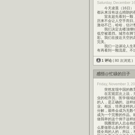
Saturday, December 16
今天凌晨（16日），
都从来没有这么晴朗的
室友超先看到一颗，
历来不会让人空手而归
激动不已，哈哈，估计
我们决定去楼顶继续
低空被遮挡。城市在脚
彩。我们在接近天空的
完美。
我们一边谈论人生和未
有再看到一颗流星。不
1 评论
( 80 次浏览 )
感悟@忙碌的日子
Friday, November 3, 2
突然发现中国的教育
在宏观层次上说，无
业的程序员、医学领域
的人，是正确的。这样
业。相反，培养这样的
分解，最终会成为无数
成为一个完整的作品。
做我举的这个例子这样
我圈里的人总会抱怨
么要做那么多的作业，
揽全局的人的，所以，