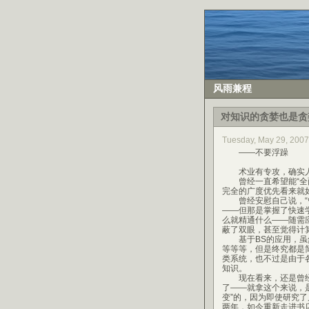
风雨兼程
对知识的贪婪也是贪
Tuesday, May 29, 200
——不要浮躁
术业有专攻，确实人
曾经一直希望能“全面
完全的广度优先看来就
曾经安慰自己说，“曾
——但那是掌握了快速
么就精通什么——随需
蔽了双眼，甚至觉得计
基于BS的应用，虽然牵扯了
等等等，但是终究都是
类系统，也不过是由于
知识。
现在看来，还是曾经研
了——就拿这个来说，
变”的，因为即使研究了
两年，如今重新走进书店