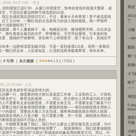
, 2006, 03:57 AM - -天文
再次
回到寝室已是0:30，从窗口仰望星空，惊奇的发现外面漫天繁星，成
夜空，于是站在窗边静静守候流星的出现。
201
我正在感叹我总是错过它们，不过，看来今天有希望！双子座流星雨
。过了几分钟，一颗红色的火流星有力的进入我的视线，我一声惊呼，
丁
整个润新都听到了！
观测，两个人搬着椅子，哈，电梯还没停。楼顶视野开阔，仅仅东边
小猫
下，挣扎着发出最后的光芒，即将睡去。天空开始显现，它本来的色
高度，孤独的守候黎明。坐在椅子上仰望星空，除了有点冷，其他近乎
一年
来一边静候流星划破天际。可是一直到凌晨2点多，居然一直都没
航拍
过一颗已经足矣，人应该知足，久违的流星承载着希望，奔向未来。
第一
 |
0 引用
|
永久链接
|
( 3.1 / 7331 )
把域
小飞
终于
006, 10:54 AM - 人生
～～
其实是考虑非常深远而伟大的。
论哪一行，都需要的绝大部分是底层工作者，工业里的工人、计算机
淘宝
的医生护士、教育业的老师……。所以，把大部分人培养成为技术过硬
的人不需要有太多创新思维，不需要太有主见，不需要全面了解某个行
5 day
人需要让他们具备很强的技能：解题的技能——项目由能统揽全局的人
Isla
个小的题目，需要由大量人力去完成，最终再由能统揽全局的人组装，
能统揽全局的人只是少数，也只需要少数，另一方面，能统揽全局的人
搞定
的事情算是混得不尽如人意的。
可能
，中国教育束服了我们，我们为什么要去上那些毫无意义的课，为什
我们的很大一部分时间被学校浪费了……我渐渐明白，我们是要做能统
小时
不适用于中国教育的“大部分”所描述的对象采用的教育方式。所以，中