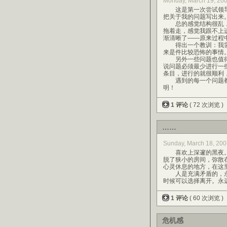
Monday, March 19, 20
这是第一次尝试领导
把关于我的问题写出来
总的感觉结构很乱，
拖着走，感觉我跟不上
渐清晰了——原来过程
得出一个教训：我需要
来是件比较恐怖的事情
另外一些问题也值得
说问题必须最少进行一
条目，进行的就很顺利
遇到的每一个问题都
明！
1 评论
( 72 次浏览 )
……
Sunday, March 18, 2
喜欢上深邃的黑夜。
脱了狭小的房间，弥散
心灵休息的地方，在这
人是充满矛盾的，永
时候可以选择离开。永
1 评论
( 60 次浏览 )
危机感