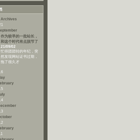
档
 Archives
21
eptember
作为较早的一批站长，
和这个时代有点脱节了
21/09/02
忙得团团转的年纪，突
然发现网站证书过期，
拖了很久才
16
ay
ebruary
15
uly
14
ecember
13
ctober
12
ebruary
11
ebruary