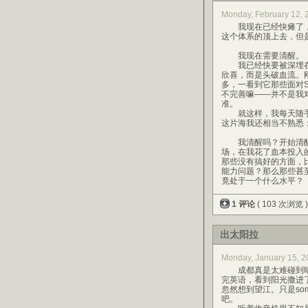
Monday, February 12,
我现在已经快瘫了，
这个体系的顶上去，但
我现在需要清醒。
我已经快要被深埋在J
欣喜，而是头破血流。刚刚理解
多，一看到它那些面对St
不完善嘛——并不是我对
准。
就这样，我每天随手在
这片海我还相当不熟悉
我清醒吗？开始清醒
场，在我花了血本投入
那些没有搞好的方面，
能力问题？那么那些甚
竟处于一个什么水平？
1 评论
( 103 次浏览 
出太阳拉
Monday, January 15,
成都真是太难碰到晴
完英语，看到阳光撒进
忽然想到望江。只是so
吧。