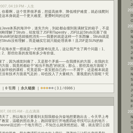
J
 2007, 04:19 PM - 人生
20
你看啊，这个世界很矛盾，想提高效率、降低维护难度，就必须爬到
D
是这本身就是一个更大难度、更费时间的过程
O
20
ava体系的海洋中，迷失方向，到处都会撞到装满财宝的箱子，不是
D
了Struts，却发现了JSF和Tapestry，JSF比起Struts完善了很
ruts时的疑惑就顿然消失——我要的就是这样一个东西嘛，Struts就是
N
Struts没有理解，而是确实它就只能处理表单！且JSF是SUN的标
O
S
海水里一捞就是一大把新奇玩意儿，这让我产生了两个问题：1、
J
；2、那些欣喜的发现有多少有价值。
M
了，因为感觉到痛了，又是那个矛盾——在我擅长的方面，在我的主
20
的方面，我竟然都处于“相当不熟悉”的状况，那么，那些其他方面呢？
D
比如学校的课程，究竟是我一直安慰自己的——不屑于，还是根本就是
至没有技术方面底气足的，却也投入了大量精力、重视度的方面呢？究
N
S
A
) |
0 引用
|
永久链接
|
( 3.1 / 6986 )
J
J
M
F
 2007, 08:05 AM - 点点滴滴
20
天了，所以每次只要看到太阳我都会兴奋地想要跑出去，今天早上考
N
了教室，温暖的照在身上，跑回寝室打开地图四处寻找可以去的地方，
O
meone说过的一个地方而已，不知怎么就突然想起。嗯，就去望江公园
S