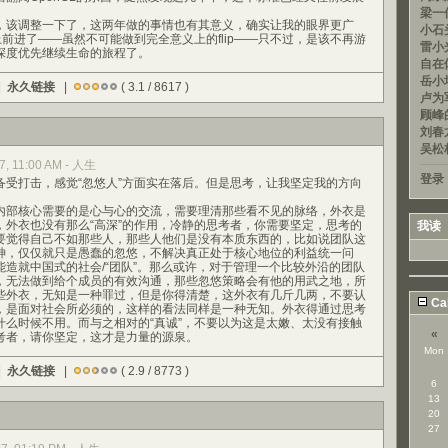
梁一信
该调整一下了，这两年做的事情也有其意义，确实让我的眼界更广
小石头
上前进了——虽然不可能做到完全意义上的flip——只不过，是该不再游
雷小光
深度优先继续生命的旅程了。
自在
岳小均
|
永久链接
|
( 3.1 / 8617 )
卢为军
顾峰的
刘春龙
吴松
7, 11:00 AM - 人生
登录
打击，感觉“忽悠人”方面实在落后。但是思考，让我坚定我的方向
部核心需要的是心与心的交流，需要理清那些看不见的脉络，外衣是
，外衣也没有那么“高深”的作用，冷静的思考者，你需要坚定，思考的
我读
要觉得自己不如那些人，那些人他们是没有本质东西的，比如说团队这
神，仅仅就只是愚蠢的忽悠，不解决真正处于核心地位的利益统一问
造就中国式的社会/“团队”。那么或许，对于管理一个比较外沿的团队
，无法做到给个成员的有效沟通，那些忽悠策略会有他的用武之地，所
些外衣，无知是一种罪过，但是你得清楚，这外衣有几斤几两，不要认
Ca
，是面对社会所必须的，这样的看法同样是一种无知。外衣得通过思考
什么时候不用。而与之相对的“真诚”，不要以为这是太嫩、太没有接触
«
考者，请你坚定，这才是力量的源泉。
Mon
|
永久链接
|
( 2.9 / 8773 )
6
13
20
27