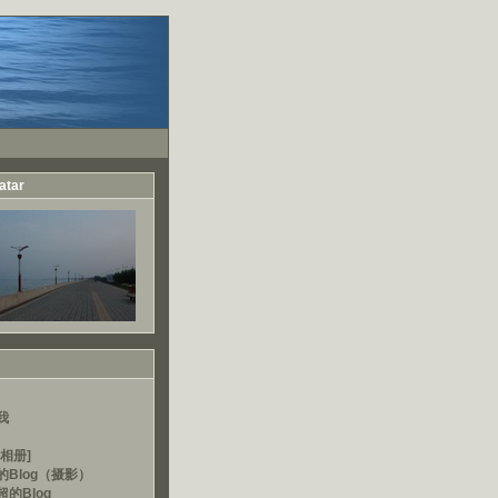
atar
我
相册]
的Blog（摄影）
的Blog