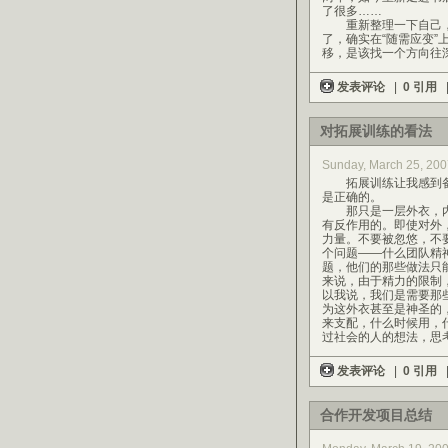
了很多……
重新整理一下自己，
了，确实在“随需应变”
移，是该找一个方向往
发表评论
|
0 引用
对拓展训练的看法
Sunday, March 25, 200
拓展训练让我感到备受
是正确的。
那只是一层外衣，内
有反作用的。即使对外
力量。不要被忽悠，不
个问题——什么团队精
题，他们的那些做法只能
来说，由于精力的限制
以我说，我们是需要那
为这外衣甚至是神圣的
来支配，什么时候用，
过社会的人的想法，思
发表评论
|
0 引用
合作开发项目总结