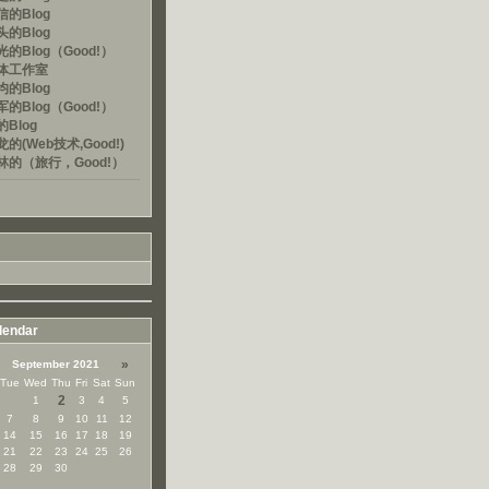
的Blog
的Blog
的Blog（Good!）
体工作室
的Blog
的Blog（Good!）
Blog
的(Web技术,Good!)
林的（旅行，Good!）
lendar
»
September 2021
Tue
Wed
Thu
Fri
Sat
Sun
2
1
3
4
5
7
8
9
10
11
12
14
15
16
17
18
19
21
22
23
24
25
26
28
29
30