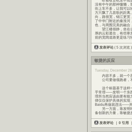
听着收音机里不知是
没有中午的那种慵懒，
街上车不多，让我可以
方只飘了几首歌的距离
向，路很宽，锦江更宽
了中华门附近的秦淮河
色，与周围完美的融合
望江楼很静，坐在公
厚的云彩遮住，有些寒
前的宽阔道路更是练习
发表评论
( 5 次浏览 
敏捷的反应
Tuesday, December 26
内容不多，就一个思
公司要做领跑者，不
这个标题基于这样一
乎常理——发明一个东
理所当然应该由更有能
律仅仅保护具体的实现，并
Baidu再做就违法——
另一方面，靠发明吃
备创新的力量，靠敏捷
发表评论
|
0 引用