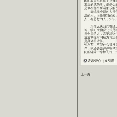
国的教育也提供了良好
发现的成功者，是多么
是牵在那个所谓伯乐的手
能统揽全局的人是什
层的人。而是绝对的处
人，有思想的人，知识
为什么说我们在经历
苦，学习大物背公式是
揽全局的人，需要对这
通通掌握时间精力肯定
是具体的计算。……。
些东西，不能什么都只
界，我还要去弹弹钢琴
间的缝隙中穿梭飞行，
发表评论
|
0 引用
上一页