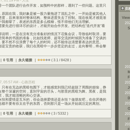
07, 01:19 PM - 人生
一个团队进行合作开发，如预料中的那样，遇到了一些问题。这里只
归
。
原因在我，我好象是被一股力量拖进了混乱之中，一开始是被其他人
进度，后来渐渐对整体结构、整体进度失去了控制。现在收尾才感觉渐
View
中我都晕了，表述的东西是多么模糊，怪不得他们无法理解。
20
先进行很详尽的设计，才能开始合作开发。把结构也“迭代开发”看
S
。
说明，一是在没有充分准备好的情况下召集会议，导致临时取消，要
些简单的书面的准备，比如找老师、超等交流的时候因为准备了交谈的
，要不然不仅浪费了每个人的时间，还不能传达清楚要表达的意思。
是宝贵的收获，我们在黑暗中一步步坚定的走过，走向黎明，终会黎
 |
0 引用
|
永久链接
|
( 3.1 / 8428 )
20
M
F
007, 05:57 AM - 心路历程
20
只有在无边的黑暗包围下，才能感觉到我已经超脱了周围的烦恼，挣
J
在整个深邃的空间，直到宇宙的尽头，与那里的黑暗为舞。黑夜，是我
20
里，我才能清晰的和心交谈。
D
恒和爱情是互斥的，你会选择爱情还是永恒？做朋友吧，在你厌倦的
20
远都不要有你太在乎的东西，否则那只是一场从开始就注定的离别。
O
 |
0 引用
|
永久链接
|
( 3 / 5332 )
20
F
20
F