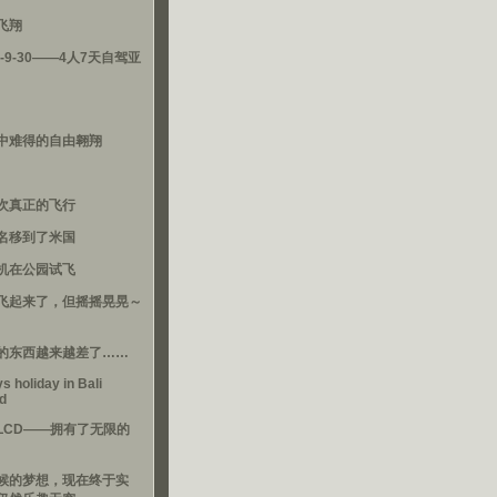
飞翔
3-9-30——4人7天自驾亚
中难得的自由翱翔
次真正的飞行
名移到了米国
机在公园试飞
飞起来了，但摇摇晃晃～
的东西越来越差了……
s holiday in Bali
nd
LCD——拥有了无限的
候的梦想，现在终于实