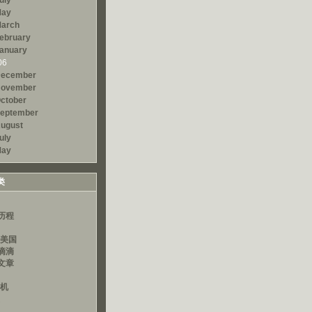
uly
ay
arch
ebruary
anuary
06
ecember
ovember
ctober
eptember
ugust
uly
ay
类
历程
读美国
滴滴
文章
算机