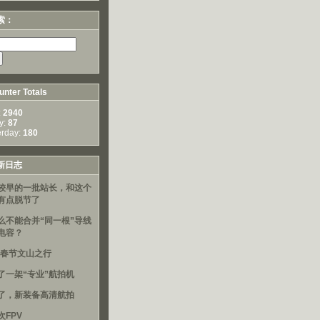
索：
nter Totals
:
2940
y:
87
erday:
180
新日志
较早的一批站长，和这个
有点脱节了
么不能合并“同一根”导线
电容？
16春节文山之行
了一架“专业”航拍机
了，新装备高清航拍
次FPV