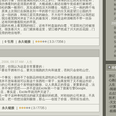
J
谁的节奏，我在撒满阳光的大街上穿行。薄薄的云让阳光变得柔和，
我仿佛看到的是清晨的希望。大概成都人都还在睡午觉或者打麻将吧，
M
轻松的飘一般滑行。其实成都也没大到哪去，地图上一北一南的两个地
M
。原来上次我们去探路走到一半的那个沿江的分叉就是望江公园的方
F
，这一段的路，和锦江是完美的融合。不大却干净俐落的渡口让我想起
，我沿着宽阔河岸走了许久的秦淮河，同样是这样清晰而不带一丝杂
J
，还有同样撒着阳光的早晨。
20
园的长椅上看宽阔的锦江，还有不时盘旋的白鹭，可是阳光已经被渐
D
意。很羡慕川大，后门紧挨着这里，望江楼俨然成了川大的后花园，门
N
轮滑的绝佳地带。
O
) |
0 引用
|
永久链接
|
( 3.3 / 7356 )
S
A
J
M
, 2006, 09:37 AM - 人生
想，但我认为这是非常重要的：
分
要在乎拥有什么，要关注领跑的方向和速度，否则只会坐吃山空。
游记
个事实：保持不了创新品持续先进性的公司将会被迅速超越，这也合
心路
西并不意味着就可以靠这个东西吃一辈子，如果发明了又不能运作好，
力的公司来把这个发明做到极致、让人类真正的受益，更重要的是，法
人生
不保护思想——并不是说Excite第一个做了搜索引擎Google、
-阅
并且，事实是，Excite早就消声灭迹了。
点点
一辈子这种单纯想法的破灭是极好的机遇。对初创的公司来说，不具
技术
反应，把一些想法做到极致，那么——创造了价值，理所应当成功。
-天文
-计
|
永久链接
|
( 3 / 7735 )
-航模