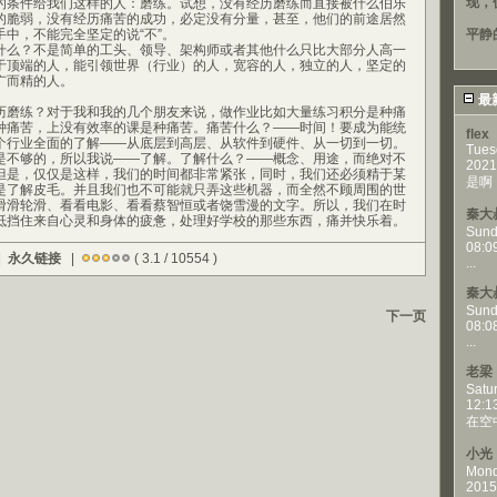
现，
的条件给我们这样的人：磨练。试想，没有经历磨练而直接被什么伯乐
的脆弱，没有经历痛苦的成功，必定没有分量，甚至，他们的前途居然
中，不能完全坚定的说“不”。
平静
么？不是简单的工头、领导、架构师或者其他什么只比大部分人高一
于顶端的人，能引领世界（行业）的人，宽容的人，独立的人，坚定的
广而精的人。
最
磨练？对于我和我的几个朋友来说，做作业比如大量练习积分是种痛
种痛苦，上没有效率的课是种痛苦。痛苦什么？——时间！要成为能统
flex
个行业全面的了解——从底层到高层、从软件到硬件、从一切到一切。
Tues
是不够的，所以我说——了解。了解什么？——概念、用途，而绝对不
2021
但是，仅仅是这样，我们的时间都非常紧张，同时，我们还必须精于某
是啊，
是了解皮毛。并且我们也不可能就只弄这些机器，而全然不顾周围的世
滑滑轮滑、看看电影、看看蔡智恒或者饶雪漫的文字。所以，我们在时
秦大
抵挡住来自心灵和身体的疲惫，处理好学校的那些东西，痛并快乐着。
Sund
08:0
|
永久链接
|
( 3.1 / 10554 )
...
秦大
Sund
下一页
08:0
...
老梁
Satu
12:1
在空
小光
Mond
2015