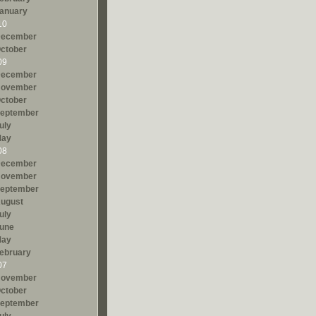
anuary
10
ecember
ctober
09
ecember
ovember
ctober
eptember
uly
ay
08
ecember
ovember
eptember
ugust
uly
une
ay
ebruary
07
ovember
ctober
eptember