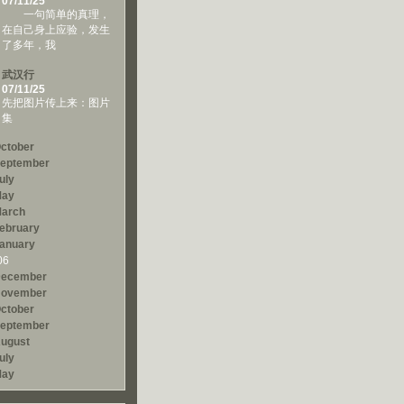
07/11/25
一句简单的真理，
在自己身上应验，发生
了多年，我
武汉行
07/11/25
先把图片传上来：图片
集
ctober
eptember
uly
ay
arch
ebruary
anuary
06
ecember
ovember
ctober
eptember
ugust
uly
ay