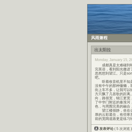
风雨兼程
出太阳拉
Monday, January 15,
成都真是太难碰到晴
完英语，看到阳光撒进
忽然想到望江。只是so
吧。
听着收音机里不知是
没有中午的那种慵懒，
街上车不多，让我可以
方只飘了几首歌的距离
向，路很宽，锦江更宽
了中华门附近的秦淮河
色，与周围完美的融合
望江楼很静，坐在公
厚的云彩遮住，有些寒
前的宽阔道路更是练习
发表评论
( 5 次浏览 