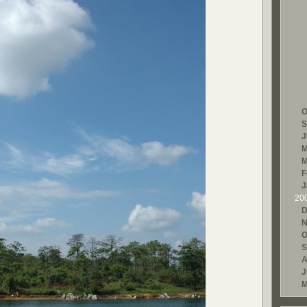
O
S
J
M
M
F
J
20
D
N
O
S
A
J
M