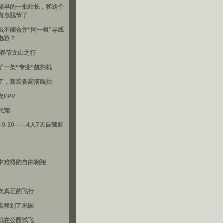
较早的一批站长，和这个
有点脱节了
么不能合并“同一根”导线
电容？
16春节文山之行
了一架“专业”航拍机
了，新装备高清航拍
次FPV
飞翔
3-9-30——4人7天自驾亚
中难得的自由翱翔
次真正的飞行
名移到了米国
机在公园试飞