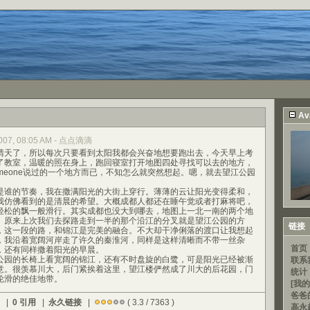
Av
 2007, 08:05 AM - 点点滴滴
天了，所以每次只要看到太阳我都会兴奋地想要跑出去，今天早上考
了教室，温暖的照在身上，跑回寝室打开地图四处寻找可以去的地方，
meone说过的一个地方而已，不知怎么就突然想起。嗯，就去望江公园
谁的节奏，我在撒满阳光的大街上穿行。薄薄的云让阳光变得柔和，
我仿佛看到的是清晨的希望。大概成都人都还在睡午觉或者打麻将吧，
轻松的飘一般滑行。其实成都也没大到哪去，地图上一北一南的两个地
。原来上次我们去探路走到一半的那个沿江的分叉就是望江公园的方
链接
，这一段的路，和锦江是完美的融合。不大却干净俐落的渡口让我想起
，我沿着宽阔河岸走了许久的秦淮河，同样是这样清晰而不带一丝杂
首页
，还有同样撒着阳光的早晨。
园的长椅上看宽阔的锦江，还有不时盘旋的白鹭，可是阳光已经被渐
联系
意。很羡慕川大，后门紧挨着这里，望江楼俨然成了川大的后花园，门
统计
轮滑的绝佳地带。
[我的
爸爸
) |
0 引用
|
永久链接
|
( 3.3 / 7363 )
高永超