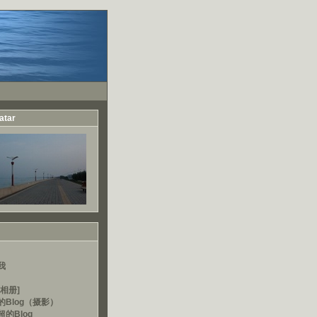
atar
我
相册]
的Blog（摄影）
的Blog