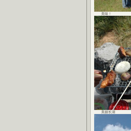
美味！
美丽长湖