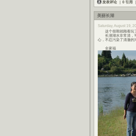
发表评论
|
0 引用
美丽长湖
Saturday, August 19,
这个假期就顾着玩了
长湖湖水非常清，可
心，不忍污染了清澈的
全家福