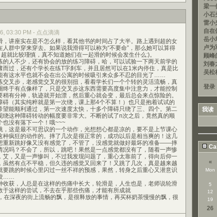
梁一信
小石头
雷小光
自在
2006, 03:30 PM - 点点滴滴
岳小均
，讲座实在是不怎么样，看其他书的时间占了大半。路上遇到超的女
卢为军
在人群中穿来穿去。如果说我滑得可以称为“不要命”，那么她可以算得
，超就比较瑾慎，真不知道她们在一起滑的时候会发生什么:)。
顾峰的
的人不少，还有协会的放的练习障碍，哈，可以试验一下两天前学的
刘春龙
啸而过，还有个学长在练T字刹车，并且居然可以在1米内停住，真是比
吴松
能有这水平也就不会在出公寓的时候吸引来众多不忍的目光了……
交叉步，老感觉交叉的很别扭，看着学长们一个个转的灵活流畅，真
登录
圈终于有点像样了，只是交叉步这东西需要高度集中注意力，才能控制
要稍有分神，轨迹就开始漂，然后重心就会变，最后总会来点惊险的。
（其实纯粹就是第一次绕，课上那4个不算！）也只是抱着试试的
希望能顺利通过，第一次速度太快，十多个障碍只绕了三、四个。第二
我读
现绕这种障碍转动的幅度要非常大。不断的试了n次之后，竟然真的顺
也没有落下一个！哦~~~
，这是最不可思议的一个动作，光想想心都是凉的，要不是上节课心
这种疯狂的动作的。摔了几次是很正常的，成功以后是相当爽的！这几
想重新跳好像又没有感觉了，不管了，没感觉就做好最坏的准备——摔
Ca
情况吗？不会了，所以，跳吧！果然是一点感觉都没有了，随着一声惨
，艾，又是一声惨叫，不过我发现问题了，重心太靠前了，得向后仰一
«
，虽然有点不平稳，但久违的感觉又回来了！又跳了几次，真是越来越
就要跳的时候心里闪过一丝不祥的预感，果然，转身之后重心又潜意识
Mon
跤……
收获，人总是在这样的伤痛中长大，轮滑是，人生也是，老师说轮滑
5
敢于这样的尝试，不去在乎那些伤痛，才能有所成就
12
在深夜的街上流畅的飘，是很释放的事情，再买杯奶茶慢慢的飘，很
19
26