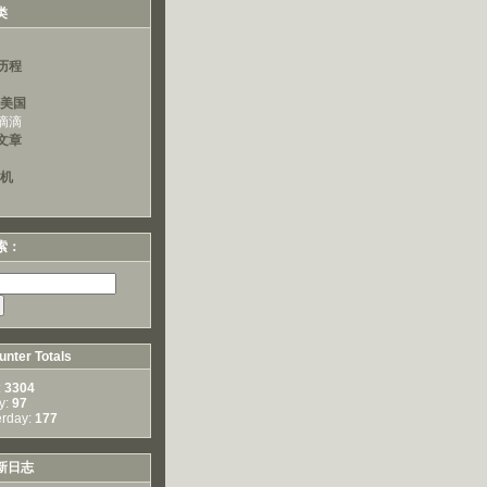
类
历程
读美国
滴滴
文章
算机
索：
nter Totals
:
3304
y:
97
erday:
177
新日志