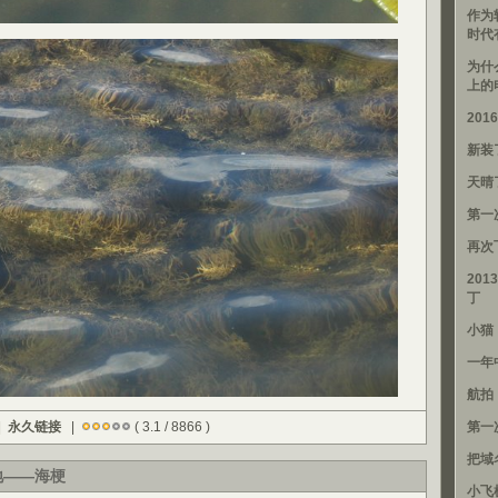
作为
时代
为什
上的
20
新装
天晴
第一
再次
201
丁
小猫
一年
航拍
|
永久链接
|
( 3.1 / 8866 )
第一
把域
之地——海梗
小飞