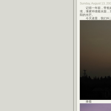
Sunday, August 13, 2
记得一年前，带爸妈一
境，薄雾环绕着水面，
阳的光芒。
今天凌晨，我们叫上
捧着