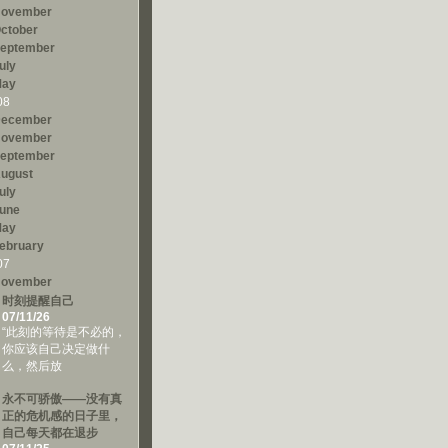
ovember
ctober
eptember
uly
ay
08
ecember
ovember
eptember
ugust
uly
une
ay
ebruary
07
ovember
时刻提醒自己
07/11/26
“此刻的等待是不必的，
你应该自己决定做什
么，然后放
永不可骄傲——没有真
正的危机感的日子里，
自己每天都在退步