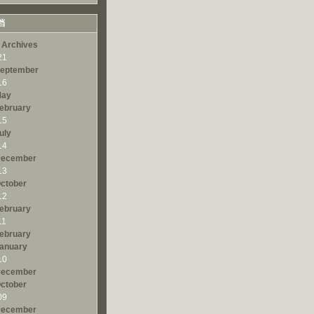
档
 Archives
21
eptember
16
ay
ebruary
15
uly
14
ecember
13
ctober
12
ebruary
11
ebruary
anuary
10
ecember
ctober
09
ecember