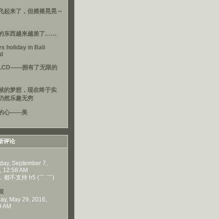
飞起来了，但摇摇晃晃～
的东西越来越差了……
s holiday in Bali
nd
LCD——拥有了无限的
候的梦想，现在终于实
仍然乐趣无穷
的心——美
新评论
day, September 7,
, 12:58 AM
都不支持 h5 (￣.￣)
叔
ay, May 29, 2016,
9 AM