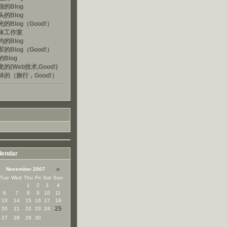
的Blog
的Blog
的Blog（Good!）
体工作室
的Blog
的Blog（Good!）
Blog
的(Web技术,Good!)
林的（旅行，Good!）
lendar
»
November 2007
Tue
Wed
Thu
Fri
Sat
Sun
1
2
3
4
6
7
8
9
10
11
13
14
15
16
17
18
25
20
21
22
23
24
27
28
29
30