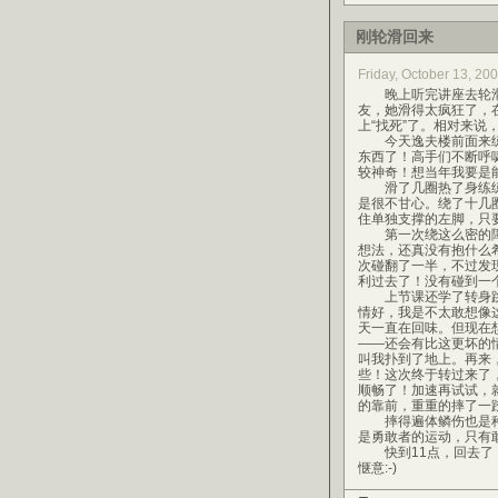
刚轮滑回来
Friday, October 13, 
晚上听完讲座去轮滑
友，她滑得太疯狂了，
上“找死”了。相对来说
今天逸夫楼前面来练
东西了！高手们不断呼
较神奇！想当年我要是
滑了几圈热了身练练
是很不甘心。绕了十几
住单独支撑的左脚，只
第一次绕这么密的障碍
想法，还真没有抱什么
次碰翻了一半，不过发
利过去了！没有碰到一个
上节课还学了转身跳
情好，我是不太敢想像
天一直在回味。但现在
——还会有比这更坏的
叫我扑到了地上。再来
些！这次终于转过来了
顺畅了！加速再试试，
的靠前，重重的摔了一
摔得遍体鳞伤也是种
是勇敢者的运动，只有
快到11点，回去了，
惬意:-)