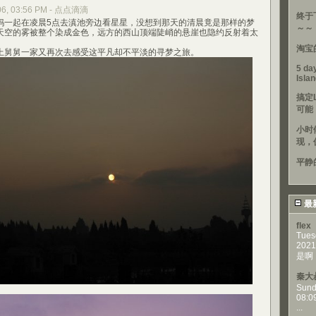
006, 03:56 PM - 点点滴滴
终于
起在凌晨5点去滇池旁边看星星，没想到那天的清晨竟是那样的梦
～～
天空的雾被整个染成金色，远方的西山顶端陡峭的悬崖也隐约反射着太
淘宝
舅舅一家又再次去感受这平凡却不平淡的寻梦之旅。
5 day
Isla
搞定
可能
小时
现，
平静
最
flex
Tues
2021
是啊，
秦大
Sund
08:0
...