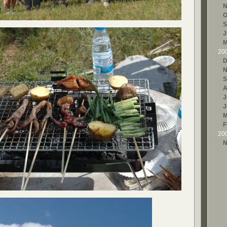
N
O
S
J
M
20
D
N
S
A
J
J
M
F
20
N