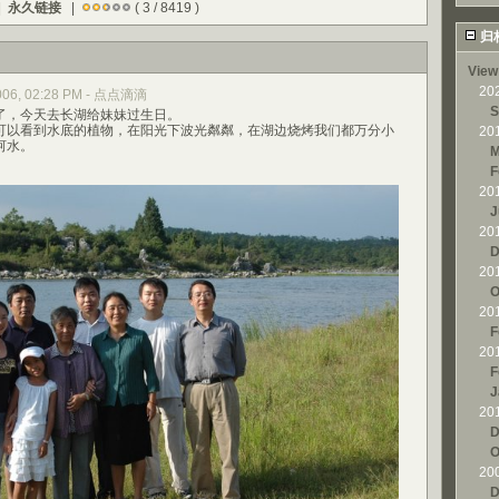
|
永久链接
|
( 3 / 8419 )
归
View
20
 2006, 02:28 PM - 点点滴滴
S
，今天去长湖给妹妹过生日。
以看到水底的植物，在阳光下波光粼粼，在湖边烧烤我们都万分小
20
河水。
M
F
20
J
20
D
20
O
20
F
20
F
J
20
D
O
20
D