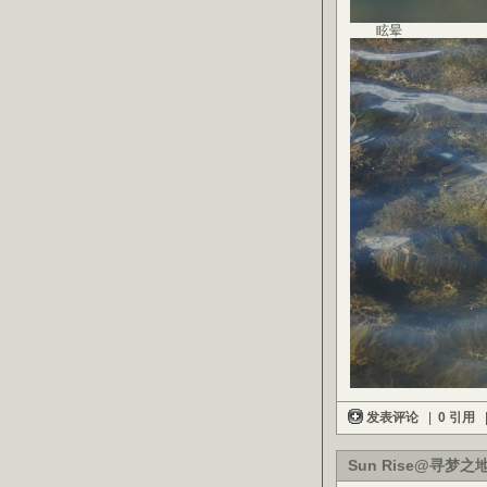
眩晕
发表评论
|
0 引用
Sun Rise@寻梦