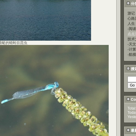
分
游记
心路
人生
-阅
点点
技术
蜓的蜻蛉目昆虫
-天文
-计
-航模
搜
Cou
Total
Toda
Yest
最