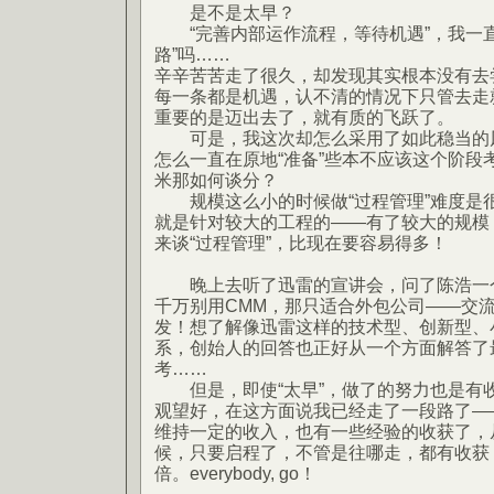
是不是太早？
“完善内部运作流程，等待机遇”，我一直
路”吗……
辛辛苦苦走了很久，却发现其实根本没有去
每一条都是机遇，认不清的情况下只管去走
重要的是迈出去了，就有质的飞跃了。
可是，我这次却怎么采用了如此稳当的风
怎么一直在原地“准备”些本不应该这个阶段
米那如何谈分？
规模这么小的时候做“过程管理”难度是很
就是针对较大的工程的——有了较大的规模
来谈“过程管理”，比现在要容易得多！
晚上去听了迅雷的宣讲会，问了陈浩一个
千万别用CMM，那只适合外包公司——交
发！想了解像迅雷这样的技术型、创新型、
系，创始人的回答也正好从一个方面解答了最
考……
但是，即使“太早”，做了的努力也是有
观望好，在这方面说我已经走了一段路了—
维持一定的收入，也有一些经验的收获了，
候，只要启程了，不管是往哪走，都有收获
倍。everybody, go！