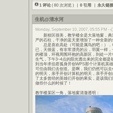
1 评论
( 80 次浏览 ) |
0 引用
|
永久链
生机@清水河
Monday, September 10, 2007, 05:55 PM
新校区很美，教学楼全是大落地窗，典雅
严的石柱，干净的蓝天更增加了一种全新的
总是喜欢高处（可能是属鸟的吧：），每
已，天很蓝，有非常漂亮的云，羽翼一样，
的楼顶，环视周围环抱的高新区，到处一片
生气，下午3~4点的阳光透出来的完全都是
到当年求伯君孤身开创WPS那个计算机英
可任由我们去创造。是啊，我们仍然可以去
的明天，亲手开创计算机的明天，亲手开创
了太多曾经的英雄们开创的果实，是该我们
做些什么的时候了！
教学楼某区一角，落地窗清澈透明：