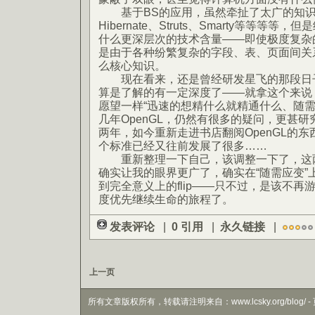
基于BS的应用，虽然牵扯了太广的知识——E
Hibernate、Struts、Smarty等等等
什么更深层次的技术含量——即使极度复杂
是由于各种纷繁复杂的字段、表、页面间关系
么核心知识。
现在看来，还是曾经研发星飞的那段日子比
算是了解的有一定深度了——就拿这个来说
愿望一样“迅速的想精什么就精通什么、随需
几年OpenGL，仍然有很多的疑问，更甚研究
两年，如今重新走进书店翻阅OpenGL的
个标准已经又往前发展了很多……
重新整理一下自己，该调整一下了，这两
确实让我的眼界更广了，确实在“随需应变”
到完全意义上的flip——只不过，是该不
度优先继续生命的旅程了。
发表评论
|
0 引用
|
永久链接
|
上一页
所有文章版权所有，转载请注明来自：www.lcsky.org/blog/ - 页面生成