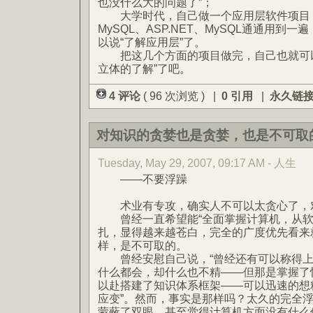
也没什么大的问题了”；
大学时代，自己做一个应用层软件项目，把EJ
MySQL、ASP.NET、MySQL通通用到
以说“了解应用层”了。
把这几个方面的项目做完，自己也就可以
立体的了解”了吧。
4 评论
( 96 次浏览 ) |
0 引用
|
永久链
对知识的贪婪也是贪婪，也是不可取
Tuesday, May 29, 2007, 09:17 AM - 人生
——不要浮躁
术业有专攻，确实人不可以太贪心了，
曾经一直希望能“全面掌握计算机，从软
扎，显得越来越苍白，完全的广度优先看来
样，是不可取的。
曾经安慰自己说，“曾经还有可以称得上
什么都会，却什么也不精——但那是掌握了
以赴搭建了知识体系框架——可以迅速的想
应变”。然而，事实是那样吗？太久的完全
蒙蔽了双眼，甚至觉得计算机方面没有什么