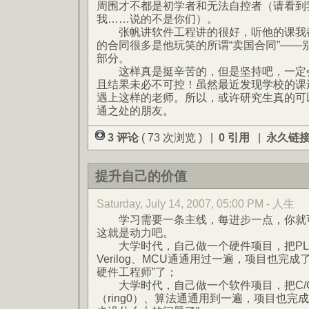
周围才不都是初学者和无法自控者（请看到
我……说的不是你们）。
张帆讲软件工程讲的很好，听他的课我都
的合同很多是他玩笑的所谓“卖国合同”——
部分。
这样真是挺辛苦的，但是坚持吧，一定会
且结果未必不可控！虽然最近发现学校的课
遇上这样的老师。所以，或许研究生真的可
通之处的朋友。
3 评论
( 73 次浏览 ) |
0 引用
|
永久链
提升自己的价值
Saturday, July 14, 2007, 05:00 PM - 人生
学习需要一条主线，每进步一点，你就可
这就是动力吧。
大学时代，自己做一个硬件项目，把PLD、
Verilog、MCU通通用过一遍，项目也完
硬件工程师”了；
大学时代，自己做一个软件项目，把C/C++
（ring0）、算法通通用到一遍，项目也完