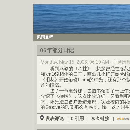
风雨兼程
06年部分日记
Monday, May 15, 2006, 06:19 AM - 心路历
听到燕姿的《牵挂》，想起曾经在春苑的
和km169相伴的日子，画出几个框开始梦
《泪花》开始触碰Linux的时光，还有那
连的憧憬。
逃了一节电分课，去图书馆看了一上午杂
介绍了《接触》，这次比较详细，又看到那
来，阳光透过窗户照进走廊，实验楼前的花
的Groove的歌又那么有感觉。嗨，这才叫
发表评论
|
0 引用
|
永久链接
|