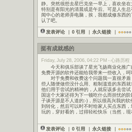
静。突然很想去星巴克坐一早上，喜欢坐在
特别是有阳光的清晨或是午后。可是人生总
闻中心的老师弄电脑，挨，我都成修东西的
认了吧。
发表评论
|
0 引用
|
永久链接
|
挺有成就感的
Friday, July 28, 2006, 04:22 PM - 心路历程
今天和俱乐部谈了星光飞扬商业化推广的
免费开源的软件还能给我带来一些收入，呵
对于免费和收费这个问题我一直很矛盾，
些人随便做些没什么用、粗制滥造的东西就
他们用于尝试的精神的，人就应该多去尝试
国这个大家还得为下一顿吃什么而担忧的阶
子谈开源是不人道的:-)，所以很高兴我的
到转化，然后可以时不时给家人买点东西，
玩的，穿好看的，过得轻松快乐（当然，现
发表评论
|
0 引用
|
永久链接
|