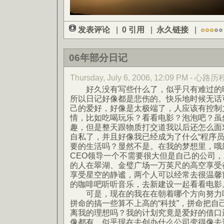
发表评论
|
0 引用
|
永久链接
|
06年部分日记
Thursday, July 6, 2006, 12:09 PM - 心路历
好久没有写些什么了，似乎只有难过的时
所以日记好像都是悲伤的。快乐地时候无话
己的爱好，好像是太极端了，人应该有控制
情，比如吃喝玩乐？看看电影？泡泡吧？虽
趣，但是整天跟物质打交道我以后还怎么面
自私了，并且好像我已经成为了什么“程序员”
要的生活吗？显然不是。在我的梦想里，哦
CEO领导一个不需要很大但是自己的公司
的人在翠湖、金璧广场一万英尺的高空享受
享受星空的静谧，两个人可以经常去很温馨
的咖啡吧听听音乐，去新建设一起看看电影
可是，现在的我在在朝着哪个方向努力呢
拼命的搞一些算不上高的“科技”，拼命把自
离我的理想吗？我的计划究竟是爱好的借口
像都有，似乎现在去创办什么公司变得像去