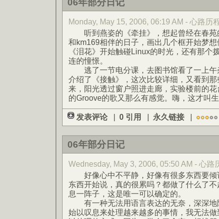
06年部分日记
Monday, May 15, 2006, 06:19 AM - 心路历
听到燕姿的《牵挂》，想起曾经在春苑的
和km169相伴的日子，画出几个框开始梦
《泪花》开始触碰Linux的时光，还有那
连的憧憬。
逃了一节电分课，去图书馆看了一上午杂
介绍了《接触》，这次比较详细，又看到那
来，阳光透过窗户照进走廊，实验楼前的花
的Groove的歌又那么有感觉。嗨，这才叫
发表评论
|
0 引用
|
永久链接
|
06年部分日记
Wednesday, May 3, 2006, 05:50 AM - 心
好像心中不平静，好像有很多东西要倾诉
东西开始说，真的很累吗？都做了什么了不
息一阵子，这是唯一可以确定的。
有一种无法用语言表达的无奈，深深地隐
始以叹息来处理越来越多的事情，我无法做