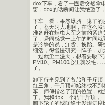
dox下车，看了一圈后突然拿
窗，dox的话瞬间让我绝望了
下车一看，果然爆胎，瘪了的
了，苍天阿大地啊，在这么紧
准备赶在蝗虫大军之前的紧迫
了，瞬间感觉一上午的时间就要
是冷静的说，卸货、换胎。研
细活，得慢慢研究一阵子，加
一过就尘土漫天，想着要吸下这
PM10、PM100心里就发毛
了。
卸下行李见到了备胎和千斤顶
红三角，千斤顶却始终找不到
车，师傅指名了顶的位置，就
了。我和dox一个转千斤顶，
卸下轮子的瞬间终于发现进度