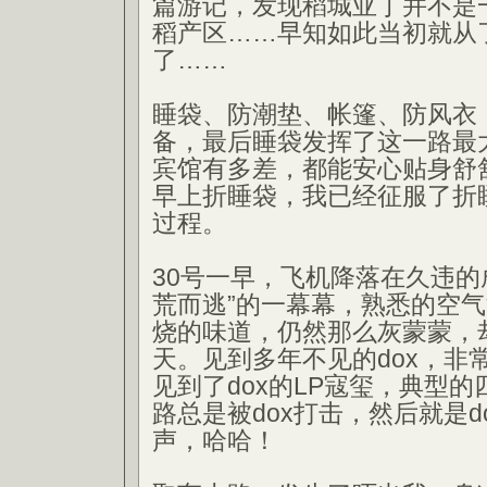
篇游记，发现稻城亚丁并不是
稻产区……早知如此当初就从
了……
睡袋、防潮垫、帐篷、防风衣
备，最后睡袋发挥了这一路最
宾馆有多差，都能安心贴身舒
早上折睡袋，我已经征服了折
过程。
30号一早，飞机降落在久违的
荒而逃”的一幕幕，熟悉的空
烧的味道，仍然那么灰蒙蒙，
天。见到多年不见的dox，非
见到了dox的LP寇玺，典型
路总是被dox打击，然后就是d
声，哈哈！