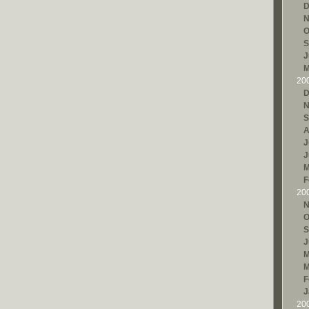
D
N
O
S
J
M
20
D
N
S
A
J
J
M
F
20
N
O
S
J
M
M
F
J
20