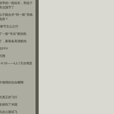
较早的一批站长，和这个
有点脱节了
么不能合并“同一根”导线
电容？
16春节文山之行
了一架“专业”航拍机
了，新装备高清航拍
次FPV
飞翔
3-9-30——4人7天自驾亚
中难得的自由翱翔
次真正的飞行
名移到了米国
机在公园试飞