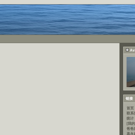
Av
链接
首页
联系
统计
[我的
爸爸
高永超