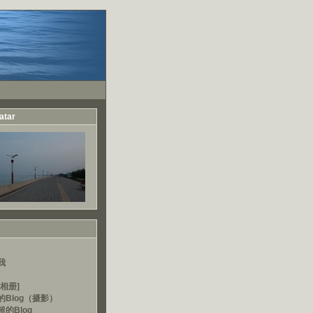
atar
我
相册]
的Blog（摄影）
的Blog