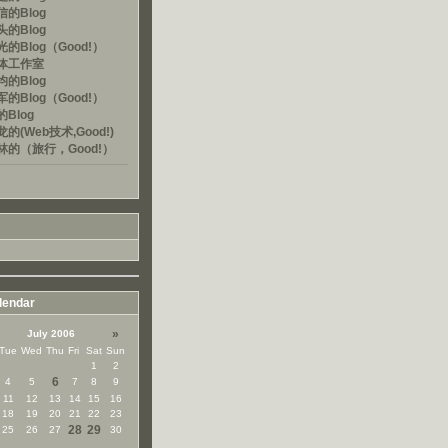
的Blog
的Blog
的Blog（Good!）
体工作室
的Blog
的Blog（Good!）
Blog
的(Web技术,Good!)
林的（旅行，Good!）
lendar
»
July 2006
Tue
Wed
Thu
Fri
Sat
Sun
1
2
6
4
5
7
8
9
11
12
13
14
15
16
18
19
20
21
22
23
28
29
25
26
27
30