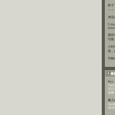
终于
～～
淘宝
5 day
Isla
搞定
可能
小时
现，
平静
最
flex
Tues
2021
是啊，
秦大
Sund
08:0
...