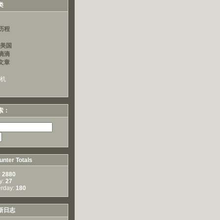
类
历程
读美国
滴滴
文章
算机
索：
nter Totals
:
2880
y:
27
erday:
180
新日志