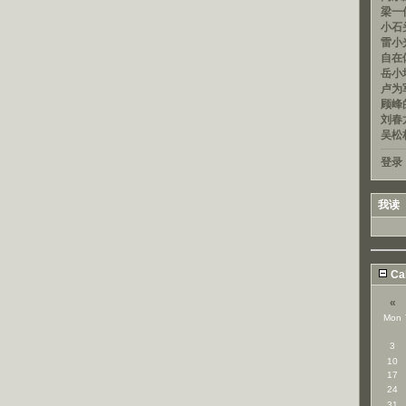
梁一信
小石头
雷小光
自在
岳小均
卢为军
顾峰的
刘春龙
吴松
登录
我读
Ca
«
Mon
3
10
17
24
31