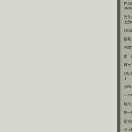
作为
时代
为什
上的
20
新装
天晴
第一
再次
201
丁
小猫
一年
航拍
第一
把域
小飞