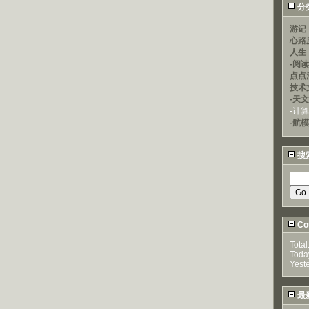
分
游记
心路
人生
-阅
点点
技术
-天文
-计
-航模
搜
Cou
Total
Toda
Yest
最