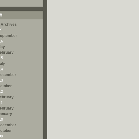
档
 Archives
21
eptember
16
ay
ebruary
15
uly
14
ecember
13
ctober
12
ebruary
11
ebruary
anuary
10
ecember
ctober
09