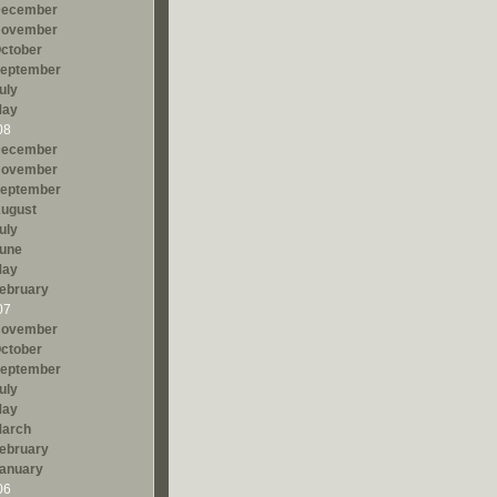
ecember
ovember
ctober
eptember
uly
ay
08
ecember
ovember
eptember
ugust
uly
une
ay
ebruary
07
ovember
ctober
eptember
uly
ay
arch
ebruary
anuary
06