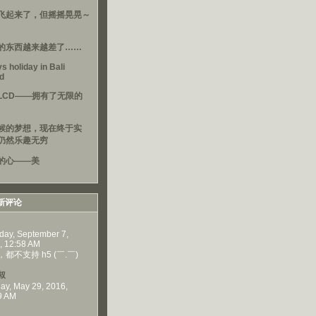
飞起来了，但摇摇晃晃～
的东西越来越差了……
s holiday in Bali
nd
LCD——拥有了无限的
候的梦想，现在终于实
仍然乐趣无穷
的心——美
新评论
day, September 7,
, 12:58 AM
都不支持 h5 (￣.￣)
叔
ay, May 29, 2016,
9 AM