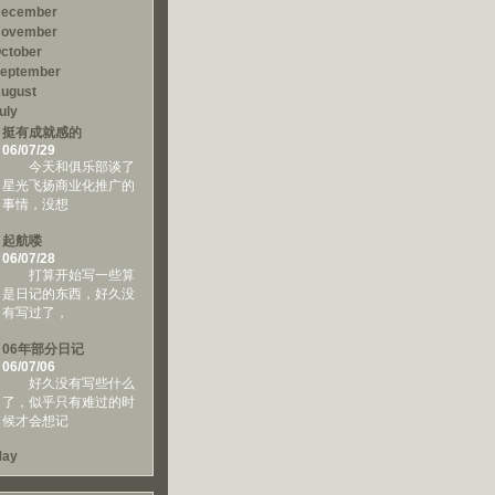
ecember
ovember
ctober
eptember
ugust
uly
挺有成就感的
06/07/29
今天和俱乐部谈了
星光飞扬商业化推广的
事情，没想
起航喽
06/07/28
打算开始写一些算
是日记的东西，好久没
有写过了，
06年部分日记
06/07/06
好久没有写些什么
了，似乎只有难过的时
候才会想记
ay