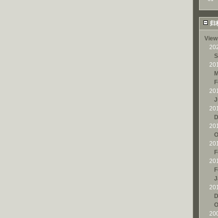
归
View
20
S
20
M
F
20
J
20
D
20
O
20
F
20
F
J
20
D
O
20