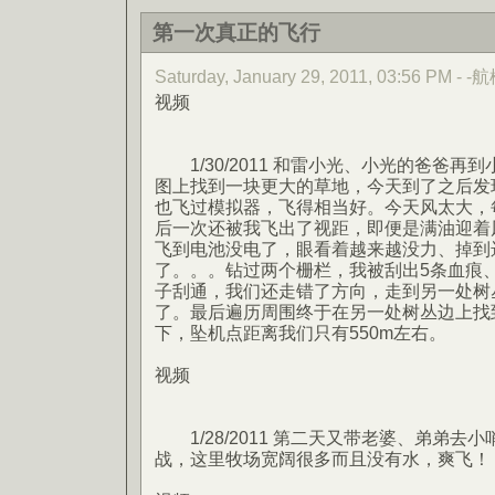
第一次真正的飞行
Saturday, January 29, 2011, 03:56 PM - -
视频
1/30/2011 和雷小光、小光的爸爸再到小
图上找到一块更大的草地，今天到了之后发
也飞过模拟器，飞得相当好。今天风太大，
后一次还被我飞出了视距，即便是满油迎着
飞到电池没电了，眼看着越来越没力、掉到
了。。。钻过两个栅栏，我被刮出5条血痕
子刮通，我们还走错了方向，走到另一处树
了。最后遍历周围终于在另一处树丛边上找到。
下，坠机点距离我们只有550m左右。
视频
1/28/2011 第二天又带老婆、弟弟去
战，这里牧场宽阔很多而且没有水，爽飞！