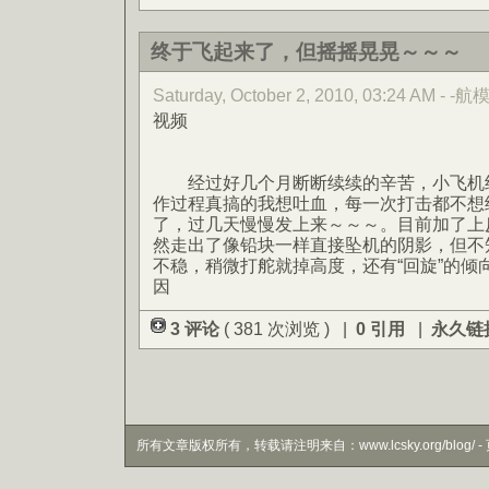
终于飞起来了，但摇摇晃晃～～～
Saturday, October 2, 2010, 03:24 AM - -航
视频
经过好几个月断断续续的辛苦，小飞机终
作过程真搞的我想吐血，每一次打击都不想
了，过几天慢慢发上来～～～。目前加了上
然走出了像铅块一样直接坠机的阴影，但不
不稳，稍微打舵就掉高度，还有“回旋”的倾
因
3 评论
( 381 次浏览 ) |
0 引用
|
永久链
所有文章版权所有，转载请注明来自：www.lcsky.org/blog/ - 页面生成