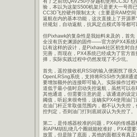
有了之前玩QAV250小穿越机使用CC3D
验，本以为这架S500机架只是更大一号而
CC3D飞控硬件限制太大（主要是RAM空间
返航在内的基本功能，这次直接上了开源界“顶级
径规划，自动返航，抗风定点模式等等都可
但Pixhawk的复杂性是我始料未及的，首先，
全没有历史渊源的固件——官方的PX4系统和
以有这样的设计，是Pixhawk社区初生时
完善，而现在，PX4系统已经成为了官方
择，实际实践过程中仍然发现了不少坑。
首先，遥控接收机RSSI的输入便困扰了很
OpenLRSng系统，支持将RSSI作为第8
要增加额外的连接即可输入。实际操作过程
道低于最小值时启动失控返航，虽然可以在RC Ca
其他通道，但需要注意的是，该通道的设定
阈值，听起来很奇怪，这确实PX4使用油
在油门杆正常取值范围内，都不认为失控，
控判定，否则油门打到底就误认为失控了。
第二，是传感器校准的问题，PX4的传感器
和APM胡乱绕几个圈就能校准好，PX4需
放置，但是除了底面，其他的面都没有真正