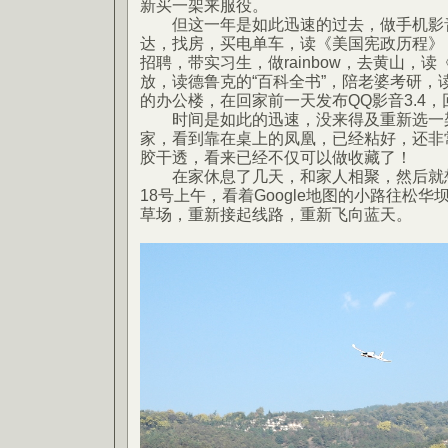
新买一架来服役。
但这一年是如此迅速的过去，做手机影音
达，找房，买电单车，读《美国宪政历程》
招聘，带实习生，做rainbow，去黄山，
放，读德鲁克的“百科全书”，陪老婆考研，
的办公楼，在回家前一天发布QQ影音3.4，
时间是如此的迅速，没来得及重新选一架
家，看到靠在桌上的凤凰，已经粘好，还非
胶干透，看来已经不仅可以做收藏了！
在家休息了几天，和家人相聚，然后就想
18号上午，看着Google地图的小路往松华
草场，重新接起线路，重新飞向蓝天。