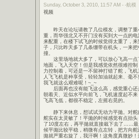
Sunday, October 3, 2010, 11:57 AM - -航模
视频
昨天在论坛请教了几位模友，调整了重
重，而华强北又不开门没有买到大一点的电
来配重，在楼下试飞的时候觉得太重了，来
子，只比昨天多了几条绷带在机头，一来把
撞。
这里场地就大多了，可以放心飞高一点了
地面，飞入天空！但是我感觉依然很难控制，
力控制着，可还是一不留神打错了舵，飞机
人飞飞机是种享受，轻轻加油就起来、毫不
我飞就这么艰难呢！~_~
后面再也没有能飞这么高，感觉重心还是
朝着天、近似水平向前飞，飞机速度起不来
飞高飞低，都很不稳定，左摇右晃的。
静下来休息，想试试无动力平拋。对舵的
舵实在太灵敏了！平拋的时候感觉有点抬头
了10度左右，再平拋就直接栽下去了……最
候平拋比较平稳，稍微有点左转，把方向舵
拋就严重右旋了，我汗啊！这角度真微妙！