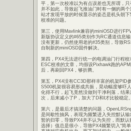
平，第一次校准以为有点误差也无所谓，只
并不如此，导致起飞推油门时有一侧的两个
站才发现平放的时候显示的姿态是机头朝下
校准的问题。
第三，使用Mavlink兼容的miniOSD进行
新版协议定义的#65类别作为RC通道信息输出
没有更新，仍然使用老的#35类别，导致RS
自制新的miniOSD固件解决。
第四，PX4无法进行统一的电调油门行程校准，
ESC校准的文章，均假设Pixhawk跑的A
后，再刷回PX4，够折腾。
第五，PX4没有CC3D那样丰富的机架PI
S500机架很容易形成共振，晃动幅度够吓
化得不行，起飞竟然没做到干净利落，结果
次，后来减小了P，加大了D和I才比较稳定
第六，是最后才搞清楚的问题，OpenLRS
是间歇性抽风，表现为频繁进入失控默认输出
暂的归零，导致PX4并不认为失控，而默
选择）值总是很小，导致PX4频繁切入“简