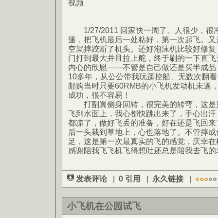
视频
1/27/2011 回家快一周了。人很少，
篷，把飞机最后一处粘好，第一次起飞。又
空就摔跤断了机头。还好泡沫机比较好修复
门打到最大并且拉上舵，终于刷的一下直飞
内心的欣慰——不管是自己做还是买半成品
10多年，从公公带我玩遥控船、无数次翻
邮购当时只要60RMB的小飞机发动机未遂
成功，很不容易！
打副翼侧身回转，很完美的转弯，这是第
飞到水面上，我心都快跳出来了，手心出汗
都凉了，做好飞丢的准备，好在还是飞回来
后一头栽到草地上，心也落地了。不管摔成
足，这是第一次最真实的飞的感觉，庆幸在
感谢陪我飞飞机飞得想吐还总是陪我去飞的
发表评论
|
0 引用
|
永久链接
|
小飞机在公园试飞