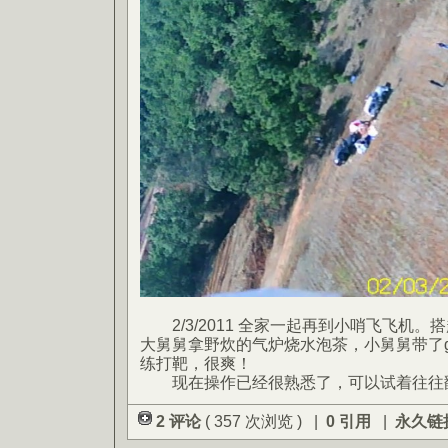
2/3/2011 全家一起再到小哨飞飞机。
大舅舅拿野炊的气炉烧水泡茶，小舅舅带了g
练打靶，很爽！
现在操作已经很熟悉了，可以试着往往
2 评论
( 357 次浏览 ) |
0 引用
|
永久链