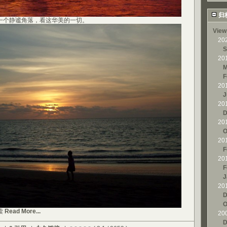
归
个静谧角落，看这华美的一切。
View
20
S
20
M
F
20
J
20
D
20
O
20
F
20
F
J
20
D
O
读
Read More...
20
D