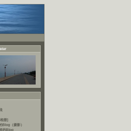
atar
我
相册]
的Blog（摄影）
的Blog