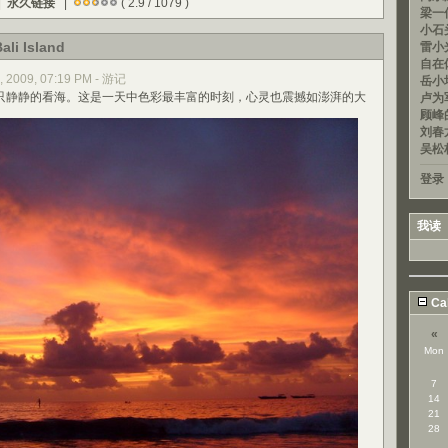
|
永久链接
|
( 2.9 / 1079 )
梁一信
小石头
ali Island
雷小光
自在
, 2009, 07:19 PM - 游记
岳小均
静静的看海。这是一天中色彩最丰富的时刻，心灵也震撼如澎湃的大
卢为军
顾峰的
刘春龙
吴松
登录
我读
Ca
«
Mon
7
14
21
28