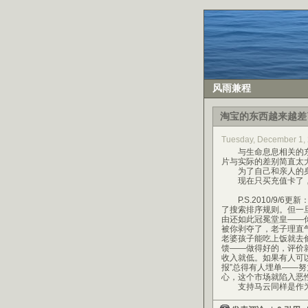
风雨兼程
淘宝的东西越来越差
Tuesday, December 1
与生命息息相关的东
片与实际的差别简直太
为了自己和亲人的身
现在只买充值卡了，
P.S.2010/9/
了搜索排序规则。但一
由还如此冠冕堂皇——
被你剥夺了，老子理直
老婆孩子能吃上饭就去
馈——做得好的，评价
收入就低。如果有人可以
报”总得有人埋单——
心，这个市场就陷入恶
支持马云同样是作为