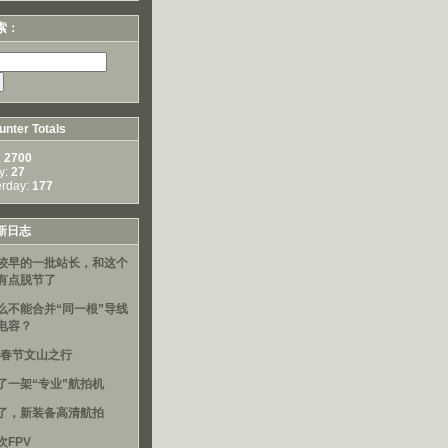
索：
nter Totals
:
2700
y:
27
erday:
177
新日志
较早的一批站长，和这个
有点脱节了
么不能合并“同一根”导线
电容？
16春节文山之行
了一架“专业”航拍机
了，新装备高清航拍
次FPV