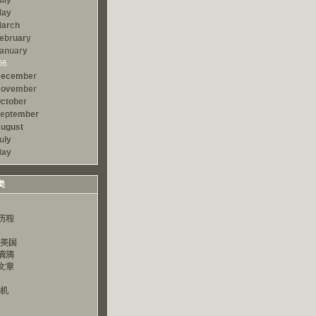
uly
ay
arch
ebruary
anuary
06
ecember
ovember
ctober
eptember
ugust
uly
ay
类
历程
读美国
滴滴
文章
算机