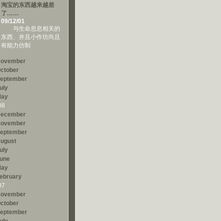
淘宝的东西越来越差
了……
09/12/01
与生命息息相关的
东西、并且小作坊尚且
有能力仿制
ovember
ctober
eptember
uly
ay
08
ecember
ovember
eptember
ugust
uly
une
ay
ebruary
07
ovember
ctober
eptember