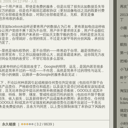
9, 2009, 04:12 PM - 人生
一个用户来说，即使是免费的服务，但是出现了损失比如数据丢失等
再次
百万的赔款，但是也不能容忍霸权协议（更别说像电信之流的既要付费
对它全部都是免责条款，对我们全部都是禁止、无权、甚至是像
201
夺信息所有权的条款。
丁
如facebook这样还要将用户的数据占为己有，更有甚如电信这样收
小猫
会让用户觉得不爽？因为不合理。用户并不要求得太多，用户不会眼红
些天文数字，但是要用户来承担一切如天文数字般的责任，同样是坚决无法
一年
有是非，合理就好，合理的情况，不过是大家平等的分担风险，承担应
约罢了。
航拍
显然是倾向权势的，是不合理的——终将趋于合理。越是强势的公
第一
向世界宣布，它之所以能做到那么大，就是靠霸道来的。这你我无力改
时间会无情的改变它，不管它现在多么嚣张。
把域
这家奇特的公司面前改变了。Google的明理、远见，是国内甚至很多
小飞
虽然是简单不过的一句话——不作恶，虽然是简单不过的理性与远见，
很小的侧面，以摘录一条Google的服务条款见证：
终于
况下，不论以何种原因引起或根据任何责任判定依据（包括但不限于合
～～
括产品责任、严格赔偿责任和疏忽）以及该方是否已经或者应该知道或
，且无论本协议中提出的有限补救措施是否奏效，GOOGLE 或其许
淘宝
间接、特殊、附带、继发、警戒性或惩罚性的损失（包括但不限于数据
损失、收入损失，以及获得替代产品或服务的费用）承担责任。任何情
5 day
GOOGLE 和/或其许可证颁发机构的赔偿责任总额不应超过一千美元
Isla
本服务是免费提供的，且各方均同意，以上责任限制体现了本协议下风险的
搞定
可能
小时
|
永久链接
|
( 3.2 / 8639 )