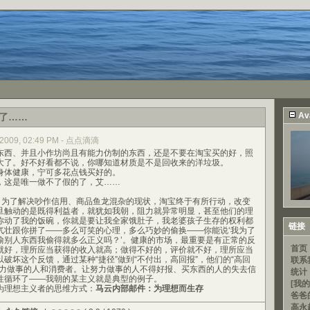
Av
了……
, 2009, 02:49 PM - 点点滴滴
西、并且小作坊尚且有能力仿制的东西，还是不要在淘宝买的好，照
大了。好不好看都不说，你哪知道材质是不是回收来的洋垃圾。
体健康，宁可多花点钱买好的。
这是唯一做不了假的了，艾……
6更新：为了解决吵作信用、商品鱼龙混杂的现状，淘宝终于有所行动，改变
旦触动的是既得利益者，就犹如我朝，阻力就异常明显，甚至他们的理
你动了我的饭碗，你就是要让我全家饿肚子，我老婆孩子生存的权利都
链接
气壮跟你拼了——多么可笑的心理，多么巧妙的偷换——你能说‘我为了
偷别人东西我偷得就多么正义吗？’。健康的市场，最重要是有正常的反
首页
就好，理所应当获得的收入就高；做得不好的，评价就不好，理所应当
破坏这个反馈，通过某种“捷径”做到“不付出，高回报”，他们的“高回
联系
努力做事的人和消费者。让努力做事的人不得好报、买东西的人的失去信
统计
性循环了——我朝的某主义就是典型的例子。
[我的
理想主义者的思维方式：
马云内部邮件：为理想而生存
爸爸
高永超