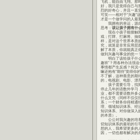
飞机，能自由飞翔。那
好，我只是觉得自己与
烈的好奇心，并且一直
可笑——相对于“兴趣
才是一个做学问的人最
我拥有的幸运，源自
思考：
该让孩子拥有什
现在小孩子能接触到
戏；打牌、打麻将、抽
样，是对这个世界本质
究，就算是非常应用层
解了本质，你就能真正
做到兴趣与事业的统一
明白了该给孩子什么，
趣班”？用各种办法强
事情都产生反感？何况
嘛还抱有“期待”觉得
不了解，这种善意的期
的，电视剧、电影、漂
孩子需要引导，找到一
停止几年的语数外学习
业，都不需要语数外多
什么文凭（同样不仅仅
系；一个财务你得精通
理、领域知识体系、经
知识体系、对你做深入
的本质）。
公公对我兴趣的培养，
切知识体系的最初的引
想的人，我希望更多的
因，一切也都有解决的