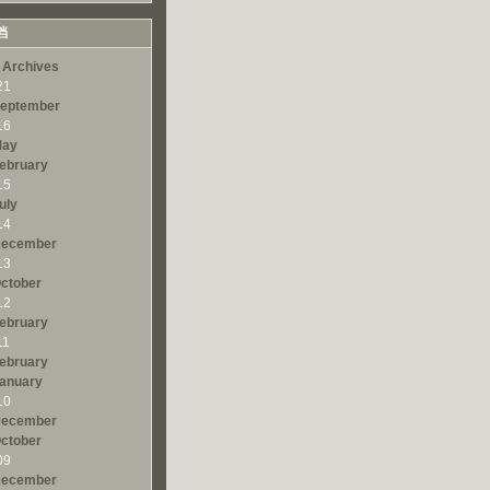
档
 Archives
21
eptember
16
ay
ebruary
15
uly
14
ecember
13
ctober
12
ebruary
11
ebruary
anuary
10
ecember
ctober
09
ecember