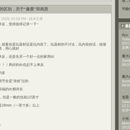
现，
的区别，关于“像素”和画质
平静
3, 2009, 03:59 PM - 技术文章
反，觉得值得记录一下~
最
flex
Tues
2021
就看你是玩器材还是玩内容了。玩器材的不讨论，玩内容的话，很便
是啊，
西，用心就好
秦大
，还是先买一个好一点的家用dc
Sund
！再好的dc也赶不上单反
08:0
...
的多
秦大
全是“涂抹”过的
Sund
08:0
端的dc都存在
...
但是一般的也就1/2英寸
老梁
Satu
8mm（一英寸多）以上
12:1
在空
小光
Mond
好
2015