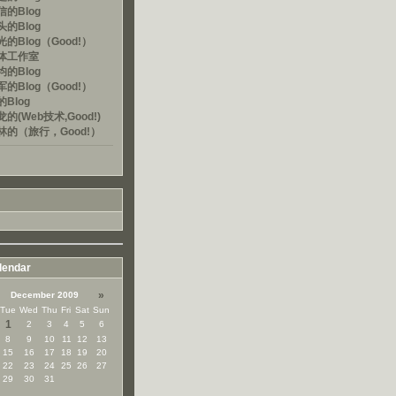
的Blog
的Blog
的Blog（Good!）
体工作室
的Blog
的Blog（Good!）
Blog
的(Web技术,Good!)
林的（旅行，Good!）
lendar
»
December 2009
Tue
Wed
Thu
Fri
Sat
Sun
1
2
3
4
5
6
8
9
10
11
12
13
15
16
17
18
19
20
22
23
24
25
26
27
29
30
31