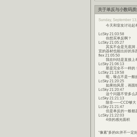
关于单反与小数码质
Sunday, September 1
今天和室友讨论起单
LcSky 21:03:58
你想买单反啊？
LcSky 21:05:27
其实不会是无底洞，
宜的器材也能出好的东
flex 21:05:50
我在纠结是直接上单反
LcSky 21:06:13
那是完全不一样的！！
LcSky 21:19:58
呃，噪点不是一般
LcSky 21:20:25
如果拍风景，画面细节
LcSky 21:20:47
这个问题不管多么高
LcSky 21:21:13
除非——CCD够大，
LcSky 21:21:47
但是单反的一般都是2
LcSky 21:22:03
4倍的感光面积
“像素”多的dc并不一定