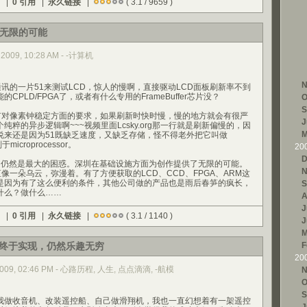
) |
0 引用
|
永久链接
|
( 3.1 / 9659 )
了无限的可能
 2009, 10:28 AM - -计算机
N
的一片51来测试LCD，惊人的慢啊，直接驱动LCD面板刷新率不到
CPLD/FPGA了，或者有什么专用的FrameBuffer芯片没？
O
S
对像素钟稳定方面的要求，如果刷新时快时慢，慢的地方就会有很严
J
粹的异步逻辑啊~~~视频里面Lcsky.org那一行就是刷新偏慢的，因
M
说来还是因为51既缺乏速度，又缺乏存储，怪不得老外把它叫做
别于microprocessor。
20
D
然是最大的困惑。深圳在基础设施方面为创作提供了无限的可能。
N
直像一朵乌云，弥漫着。有了方便获取的LCD、CCD、FPGA、ARM这
是因为有了这么便利的条件，其他公司做的产品也是雨后春笋的疯长，
S
什么？做什么……
A
J
) |
0 引用
|
永久链接
|
( 3.1 / 1140 )
J
M
终于实现，仍然乐趣无穷
F
20
7, 2009, 02:46 PM - 心路历程, 人生, 点点滴滴, -航模
N
O
S
做收音机、改装遥控船、自己做滑翔机，我也一直幻想着有一架遥控