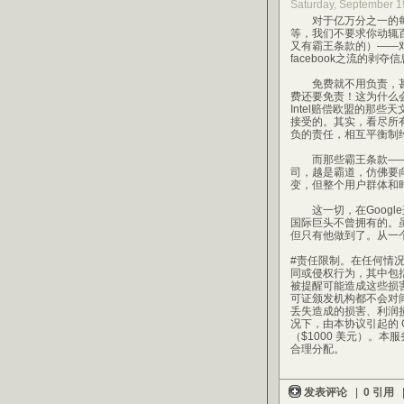
Saturday, September 1
对于亿万分之一的每
等，我们不要求你动辄
又有霸王条款的）——
facebook之流的剥
免费就不用负责，甚至
费还要免责！这为什么
Intel赔偿欧盟的那
接受的。其实，看尽所
负的责任，相互平衡制
而那些霸王条款——
司，越是霸道，仿佛要
变，但整个用户群体和
这一切，在Google
国际巨头不曾拥有的。
但只有他做到了。从一个
#责任限制。在任何情
同或侵权行为，其中包
被提醒可能造成这些损害
可证颁发机构都不会对
丢失造成的损害、利润
况下，由本协议引起的 
（$1000 美元）。
合理分配。
发表评论
|
0 引用