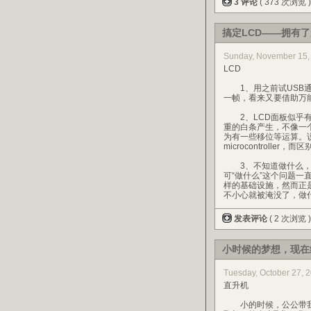
3 评论
( 373 次浏览 
搞定LCD——拥有
Sunday, November 15,
LCD
1、用之前试USB通讯
一帧，看来又要借助万能的
2、LCD面板似乎有
重的白条产生，不像一个纯
为有一些移位等运算。
microcontroller，而区
3、不知道做什么，仍
可“做什么”这个问题一
样的基础设施，然而正
不小心就被淹没了，做
发表评论
( 2 次浏览 
小时候的梦想，现在
Tuesday, October 2
直升机
小的时候，公公带我