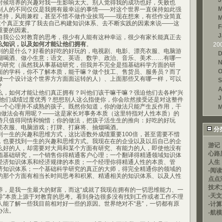
J
时候培养的兴趣对我一生影响太大。别人觉得我的成功也好，失败也
M
别人的不同仅仅是我拥有最幸运的事情——对这个世界一直保持如此强
坚持，风雨兼程，甚至不惜不做作业挨骂——现在想来，有些作业简直
M
”这个真正支撑了我去自己构建知识体系、去不断实践的因素来说——这
F
重要的因素。
J
我公公对教育的思考，很少有人能有这种幸运，很少有家长能真正去
么知识，以及如何才能让他们拥有
。
20
的是什么？好看的好吃的好玩的，电视剧、电影、漂亮衣服、电脑游
D
烟喝酒、做小生意；语文、英语、数学、政治、音乐、美术……有哪一
N
的研究（虽然我从事基础研究，但我并不完全是指基础科学方面的研
O
面的学科，你不了解本质，能干嘛？做个技工、售货员、服务员？而了
做一个设计这个世界方方面面运转的人）、上面那些又有哪一样，可以
S
？
A
如何才能让他们真正拥有？叫他们该干嘛干嘛？强迫他们去各种“兴
J
迫他们成绩过度优秀？想想别人这么指使你，你会欣然接受还是对这整件
一个心理并不成熟的孩子。既然你知道，你的做法只能产生反作用，干
M
你的做法会有用呢？——这是家长对事务本质（这里特指对人性本质）的
待只值得同情和惋惜；你的做法，把孩子活生生的推向：好吃的好玩
亮衣服、电脑游戏；打牌、打麻将、抽烟喝酒。
分
生的兴趣和思维方式，这比语数外成绩重要100倍，甚至需要不惜
，也要找到一生的兴趣和思维方式。我现在在的企业以及以后自己的企
游记
么好的人，却需要对大局和某个方面有研究、有能力的人，即使他没有
心路
指基础研究，一个销售你得精通客户心理；一个翻译得精通领域知识体
经济知识体系和经济规律的本质；一个经理你得精通人性的本质、管
人生
济知识体系；一个基础科学研究的真正的大师，得完全精通你的领域的
-阅
的那个方面有相当长时间思考和积累、精通相关的知识体系、以及人性
点点
技术
是我一生最大的财富，而这“成就了我现在拥有的一切思维能力、一
-天文
导”本质上源于对教育的思考。看到身边很多没有找到工作或者工作不理
人能了解一些我目前相对好一些的原因。世界绝对不“悬”，一切都有原
-计
办法。
-航模