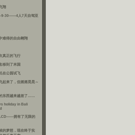
飞翔
3-9-30——4人7天自驾亚
中难得的自由翱翔
次真正的飞行
名移到了米国
机在公园试飞
飞起来了，但摇摇晃晃～
的东西越来越差了……
s holiday in Bali
nd
LCD——拥有了无限的
候的梦想，现在终于实