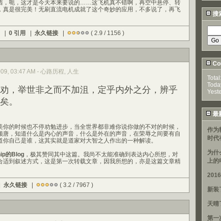
，呃，这才是今天本来要说的……这飞机真不错啊，再空中悬停、转
，真是很完美！无刷直流电机成就了这个奇妙的应用，不多说了，再飞
搜
) |
0 引用
|
永久链接
|
( 2.9 / 1156 )
Cou
 2009, 03:47 AM - 心路历程, 人生
Total
Toda
劝，举世非之而不加沮，定乎内外之分，辨乎
Yest
矣。
最
你的时候也不停劝勉进步，当全世界都非难你说你做的不对的时候，
作为
颓唐，知道什么是内心的声音，什么是外在的声音，在荣辱之间要有自
时代
道你自己是谁，这其实就是道家对大智之人作出的一种解读。
为什
ip的Blog
，极其赞同其中这篇。我尚不太能准确到表达内心所想，对
上的
合适到叙述方式，这是第一次转载文章，因我所想的，亦是这篇文章精
20
|
永久链接
|
( 3.2 / 7967 )
新装
天晴
第一