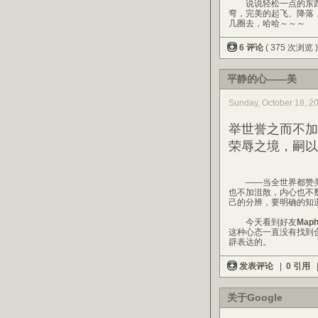
说说轻松一点的东西
弯，完美的起飞、降落
几圈去，哈哈～～～
6 评论
( 375 次浏览 
平静的心——美
Sunday, October 18,
举世誉之而不加
荣辱之境，嗣以
——当全世界都赞美
也不加沮散，内心也不
己的分辨，要明确的知
今天看到好友
Maph
这种心态一直没有找到
辟表达的。
发表评论
|
0 引用
关于Google