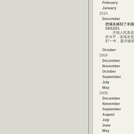
February
January
2010
December
把域名移到了米国
10/12/21
天朝人民真是生
价水平，连域名也
$7一年，最关键
October
2009
December
November
October
September
July
May
2008
December
November
September
August
July
June
May