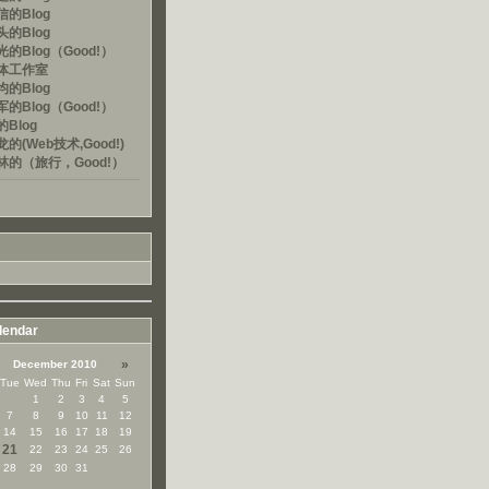
的Blog
的Blog
的Blog（Good!）
体工作室
的Blog
的Blog（Good!）
Blog
的(Web技术,Good!)
林的（旅行，Good!）
lendar
»
December 2010
Tue
Wed
Thu
Fri
Sat
Sun
1
2
3
4
5
7
8
9
10
11
12
14
15
16
17
18
19
21
22
23
24
25
26
28
29
30
31