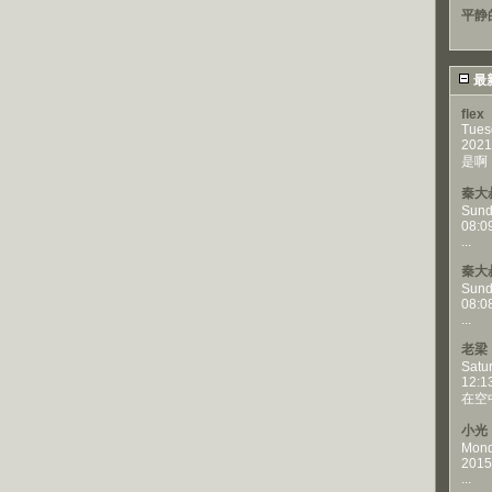
平静
最
flex
Tues
2021
是啊，
秦大
Sund
08:0
...
秦大
Sund
08:0
...
老梁
Satu
12:1
在空
小光
Mond
2015
...