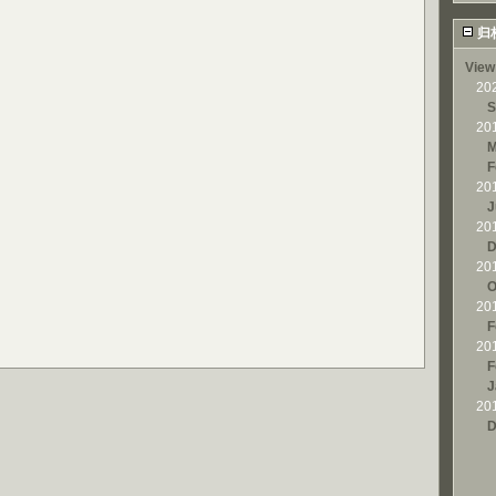
归
View
20
S
20
M
F
20
J
20
D
20
O
20
F
20
F
J
20
D