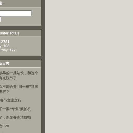
索：
nter Totals
:
2781
y:
108
erday:
177
新日志
较早的一批站长，和这个
有点脱节了
么不能合并“同一根”导线
电容？
16春节文山之行
了一架“专业”航拍机
了，新装备高清航拍
次FPV