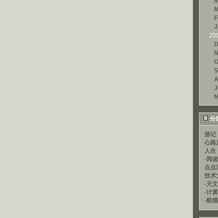
M
M
F
J
20
D
N
O
S
A
J
M
分
游记
心路
人生
-阅
点点
技术
-天文
-计
-航模