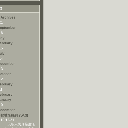
档
 Archives
21
eptember
16
ay
ebruary
15
uly
14
ecember
13
ctober
12
ebruary
11
ebruary
anuary
10
ecember
把域名移到了米国
10/12/21
天朝人民真是生活