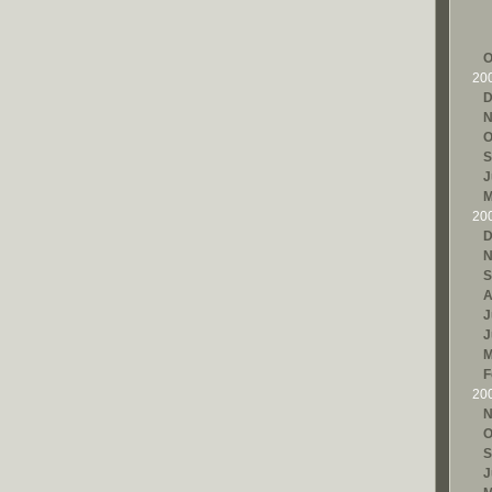
O
20
D
N
O
S
J
M
20
D
N
S
A
J
J
M
F
20
N
O
S
J