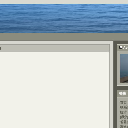
Av
l
链接
首页
联系
统计
[我的
爸爸
高永超