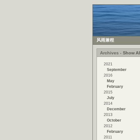
风雨兼程
Archives -
Show Al
2021
September
2016
May
February
2015
July
2014
December
2013
October
2012
February
2011