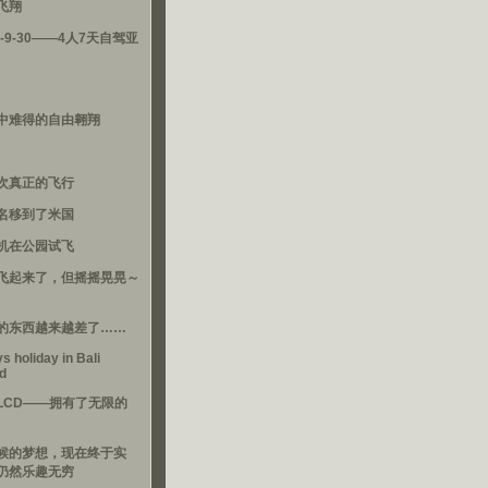
飞翔
3-9-30——4人7天自驾亚
中难得的自由翱翔
次真正的飞行
名移到了米国
机在公园试飞
飞起来了，但摇摇晃晃～
的东西越来越差了……
s holiday in Bali
nd
LCD——拥有了无限的
候的梦想，现在终于实
仍然乐趣无穷