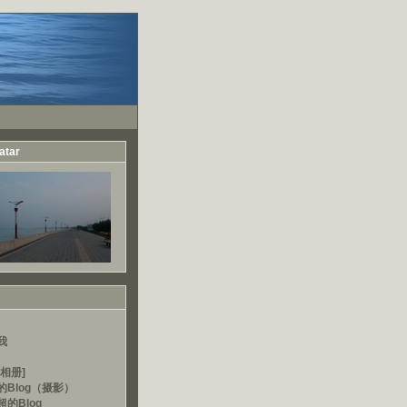
atar
我
相册]
的Blog（摄影）
的Blog