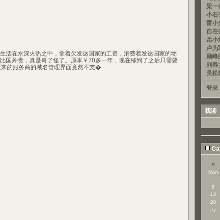
梁一信
小石头
雷小光
自在
岳小均
卢为军
活在水深火热之中，拿着欠发达国家的工资，消费着发达国家的物
顾峰的
比国外贵，真是奇了怪了。原本￥70多一年，现在移到了之后只需要
刘春龙
原来的服务商的域名管理界面竟然不支�
吴松
登录
我读
Ca
«
Mon
6
13
20
27