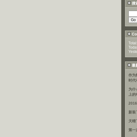
搜
Cou
Total
Toda
Yest
最
作为
时代
为什
上的
20
新装
天晴
第一