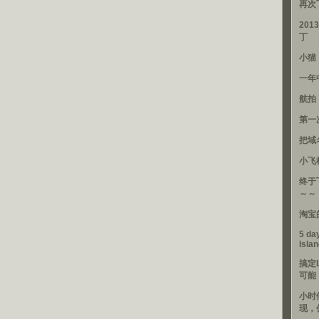
再次
201
丁
小猫
一年
航拍
第一
把域
小飞
终于
～～
淘宝
5 day
Isla
搞定
可能
小时
现，