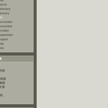
ay
arch
ebruary
anuary
06
ecember
ovember
ctober
eptember
ugust
uly
ay
类
历程
读美国
滴滴
文章
算机