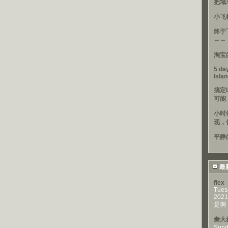
把域
小飞
终于
～～
淘宝
5 day
Isla
搞定
可能
小时
现，
平静
最
flex
Tues
2021
是啊，
秦大
Sund