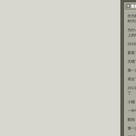
最
作为
时代
为什
上的
20
新装
天晴
第一
再次
201
丁
小猫
一年
航拍
第一