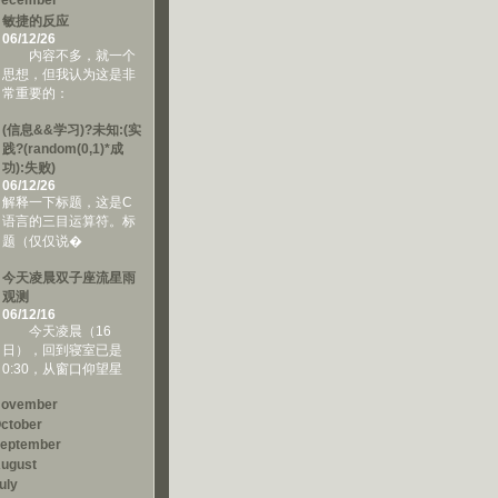
ecember
敏捷的反应
06/12/26
内容不多，就一个
思想，但我认为这是非
常重要的：
(信息&&学习)?未知:(实
践?(random(0,1)*成
功):失败)
06/12/26
解释一下标题，这是C
语言的三目运算符。标
题（仅仅说�
今天凌晨双子座流星雨
观测
06/12/16
今天凌晨（16
日），回到寝室已是
0:30，从窗口仰望星
ovember
ctober
eptember
ugust
uly