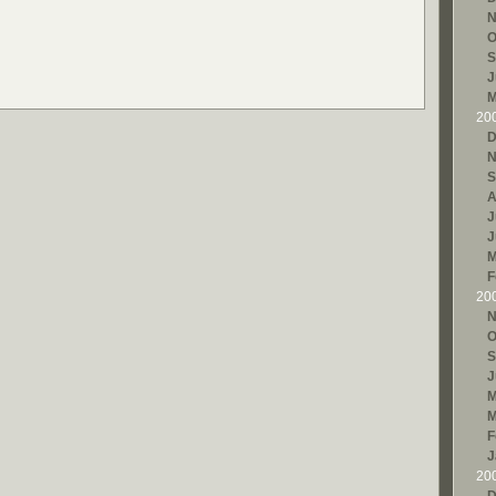
N
O
S
J
M
20
D
N
S
A
J
J
M
F
20
N
O
S
J
M
M
F
J
20