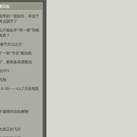
新日志
较早的一批站长，和这个
有点脱节了
么不能合并“同一根”导线
电容？
16春节文山之行
了一架“专业”航拍机
了，新装备高清航拍
次FPV
飞翔
3-9-30——4人7天自驾亚
中难得的自由翱翔
次真正的飞行