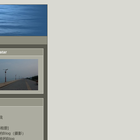
atar
我
相册]
的Blog（摄影）
的Blog