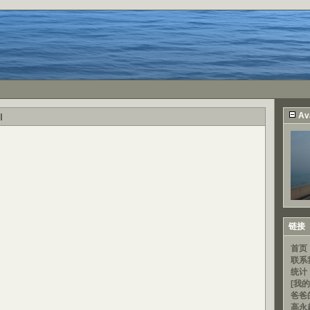
Av
l
链接
首页
联系
统计
[我的
爸爸
高永超