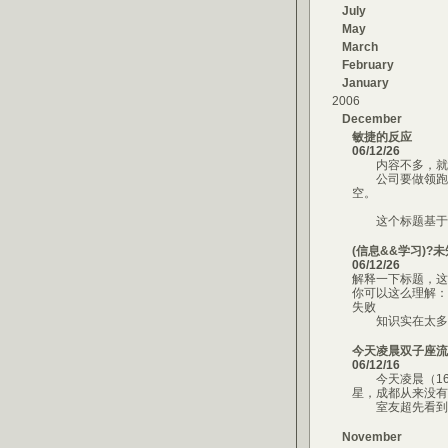
July
May
March
February
January
2006
December
敏捷的反应
06/12/26
内容不多，就一
公司要做领跑者
空。
这个标题基于这
(信息&&学习)?未知:
06/12/26
解释一下标题，这
你可以这么理解：
失败
知识实在太多，
今天凌晨双子座流
06/12/16
今天凌晨（16日
星，成都从来没有
室友超先看到一
November