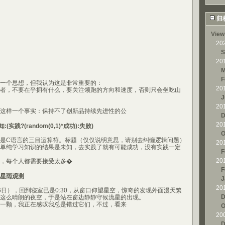
归
View
20
S
20
M
F
个思想，但我认为这是非常重要的：
20
，不要在乎拥有什么，要关注领跑的方向和速度，否则只会坐吃山
J
20
样一个事实：保持不了创新品持续先进性的公
D
20
(实践?(random(0,1)*成功):失败)
O
是C语言的三目运算符。标题（仅仅说明意思，请别去纠缠逻辑问题）
20
单纯学习知识的结果是未知，去实践了就有可能成功，没有实践一定
F
20
每个人都需要接受太多�
F
星雨观测
J
20
），回到寝室已是0:30，从窗口仰望星空，惊奇的发现外面漫天繁
D
这么晴朗的夜空，于是站在窗边静静守候流星的出现。
颗，我正在感叹我总是错过它们，不过，看来
O
20
D