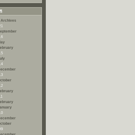
档
 Archives
21
eptember
16
ay
ebruary
15
uly
14
ecember
13
ctober
12
ebruary
11
ebruary
anuary
10
ecember
ctober
09
ecember