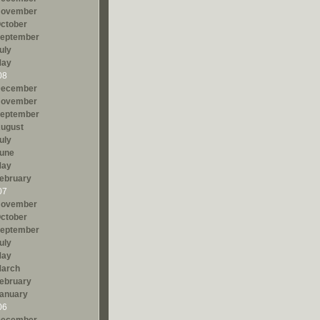
ovember
ctober
eptember
uly
ay
08
ecember
ovember
eptember
ugust
uly
une
ay
ebruary
07
ovember
ctober
eptember
uly
ay
arch
ebruary
anuary
06