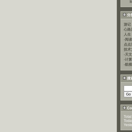
M
分
游记
心路
人生
-阅
点点
技术
-天文
-计
-航模
搜
Cou
Total
Toda
Yest