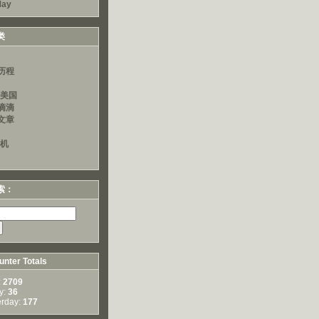
ay
类
历程
读美国
滴滴
文章
算机
索：
nter Totals
:
2709
y:
36
erday:
177