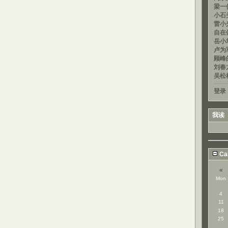
梁一信
小石头
雷小光
自在
岳小均
卢为军
顾峰的
刘春龙
吴松
登录
我读
Ca
«
Mon
4
11
18
25