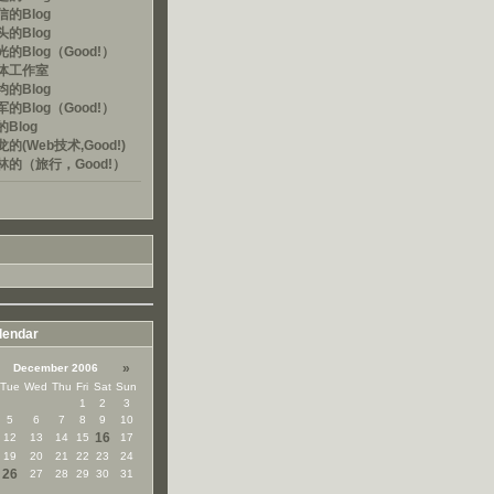
的Blog
的Blog
的Blog（Good!）
体工作室
的Blog
的Blog（Good!）
Blog
的(Web技术,Good!)
林的（旅行，Good!）
lendar
»
December 2006
Tue
Wed
Thu
Fri
Sat
Sun
1
2
3
5
6
7
8
9
10
16
12
13
14
15
17
19
20
21
22
23
24
26
27
28
29
30
31