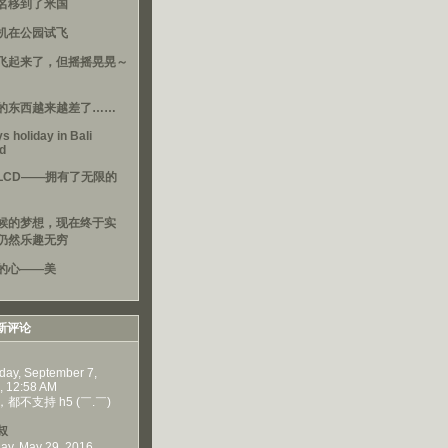
名移到了米国
机在公园试飞
飞起来了，但摇摇晃晃～
的东西越来越差了……
s holiday in Bali
nd
LCD——拥有了无限的
候的梦想，现在终于实
仍然乐趣无穷
的心——美
新评论
day, September 7,
, 12:58 AM
都不支持 h5 (￣.￣)
叔
ay, May 29, 2016,