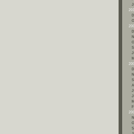
J
20
D
O
20
D
N
O
S
J
M
20
D
N
S
A
J
J
M
F
20
N
O
S
J