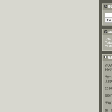
搜
Cou
Total
Toda
Yest
最
作为
时代
为什
上的
20
新装
天晴
第一