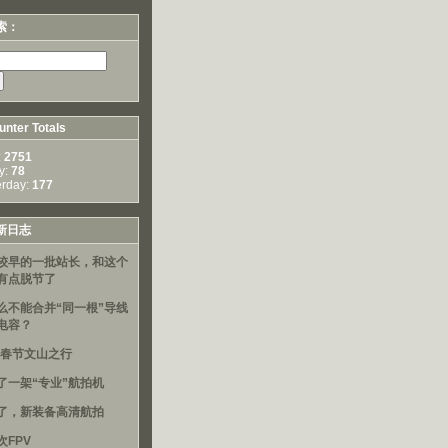
索：
nter Totals
:
2751
y:
78
erday:
177
新日志
较早的一批站长，和这个
有点脱节了
么不能合并“同一根”导线
电容？
16春节文山之行
了一架“专业”航拍机
了，新装备高清航拍
次FPV