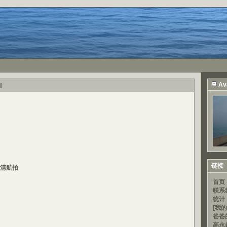
Av
l
链接
清航拍
首页
联系
统计
[我的
爸爸
高永超