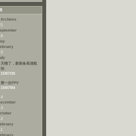
档
 Archives
21
eptember
16
ay
ebruary
15
uly
天晴了，新装备高清航
拍
15/07/30
第一次FPV
15/07/04
14
ecember
13
ctober
12
ebruary
11
ebruary