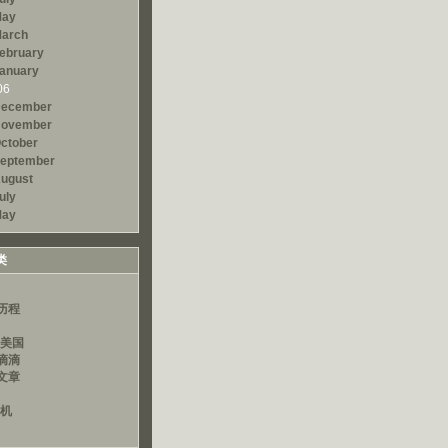
ay
arch
ebruary
anuary
06
ecember
ovember
ctober
eptember
ugust
uly
ay
类
历程
读美国
滴滴
文章
算机