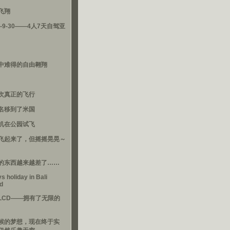
飞翔
3-9-30——4人7天自驾亚
中难得的自由翱翔
次真正的飞行
名移到了米国
机在公园试飞
飞起来了，但摇摇晃晃～
的东西越来越差了……
s holiday in Bali
nd
LCD——拥有了无限的
候的梦想，现在终于实