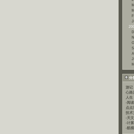
M
M
F
J
20
D
N
O
S
A
J
M
分
游记
心路
人生
-阅
点点
技术
-天文
-计
-航模