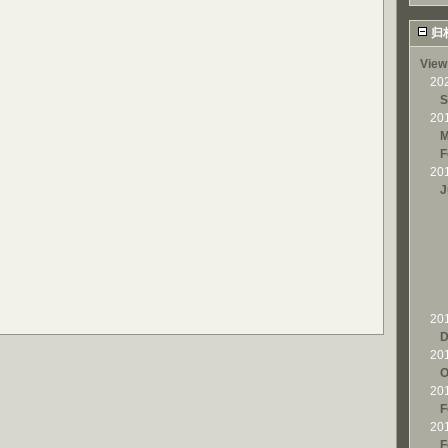
归
View
20
S
20
M
F
20
J
20
D
20
O
20
F
20
F