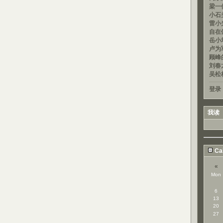
梁一信
小石头
雷小光
自在
岳小均
卢为军
顾峰的
刘春龙
吴松
登录
我读
Ca
«
Mon
6
13
20
27