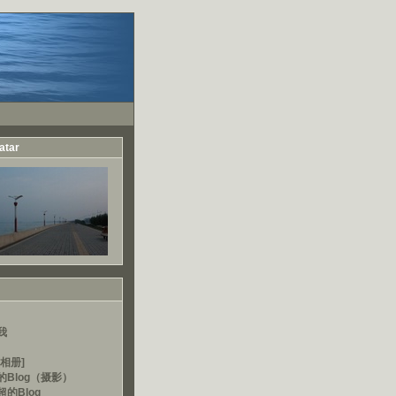
atar
我
相册]
的Blog（摄影）
的Blog