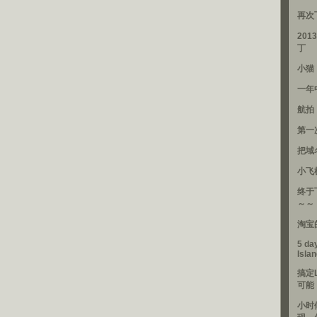
再次
201
丁
小猫
一年
航拍
第一
把域
小飞
终于
～～
淘宝
5 day
Isla
搞定
可能
小时