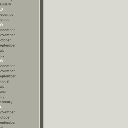
anuary
10
ecember
ctober
09
ecember
ovember
ctober
eptember
uly
ay
08
ecember
ovember
eptember
ugust
uly
une
ay
ebruary
07
ovember
ctober
eptember
uly