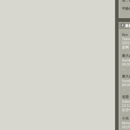
现，
平静
最
flex
Tues
2021
是啊，
秦大
Sund
08:0
...
秦大
Sund
08:0
...
老梁
Satu
12:1
在空
小光
Mond
2015