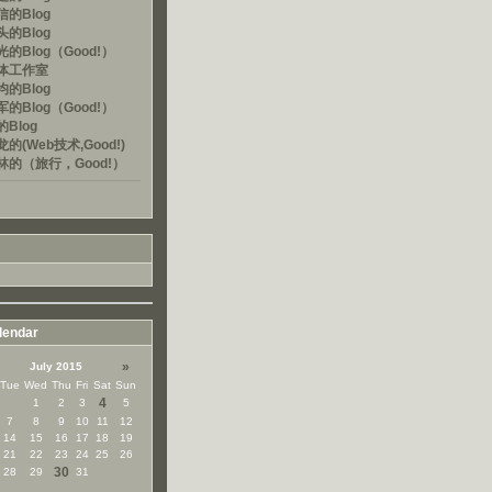
的Blog
的Blog
的Blog（Good!）
体工作室
的Blog
的Blog（Good!）
Blog
的(Web技术,Good!)
林的（旅行，Good!）
lendar
»
July 2015
Tue
Wed
Thu
Fri
Sat
Sun
4
1
2
3
5
7
8
9
10
11
12
14
15
16
17
18
19
21
22
23
24
25
26
30
28
29
31