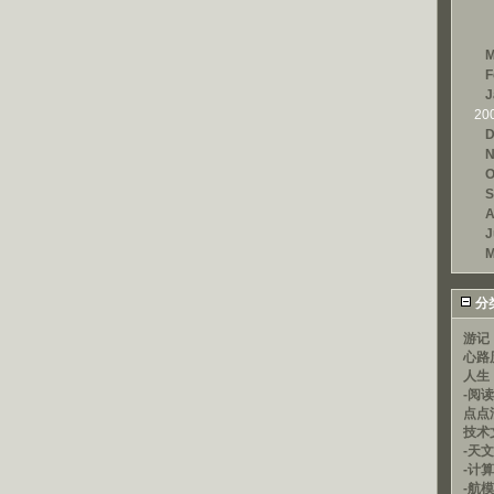
M
F
J
20
D
N
O
S
A
J
M
分
游记
心路
人生
-阅
点点
技术
-天文
-计
-航模