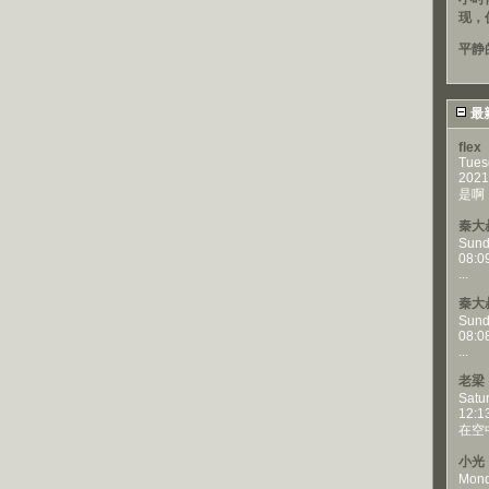
现，
平静
最
flex
Tues
2021
是啊，
秦大
Sund
08:0
...
秦大
Sund
08:0
...
老梁
Satu
12:1
在空
小光
Mond