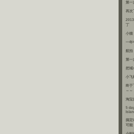
第一
再次
201
丁
小猫
一年
航拍
第一
把域
小飞
终于
～～
淘宝
5 day
Isla
搞定
可能
小时