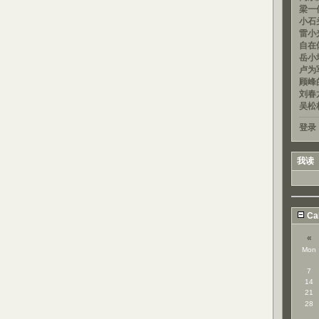
梁一信
小石头
雷小光
自在
岳小均
卢为军
顾峰的
刘春龙
吴松
登录
我读
Ca
«
Mon
7
14
21
28