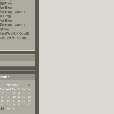
的Blog
的Blog
的Blog（Good!）
体工作室
的Blog
的Blog（Good!）
Blog
的(Web技术,Good!)
林的（旅行，Good!）
lendar
»
May 2007
Tue
Wed
Thu
Fri
Sat
Sun
1
2
3
4
5
6
8
9
10
11
12
13
15
16
17
18
19
20
22
23
24
25
26
27
29
30
31