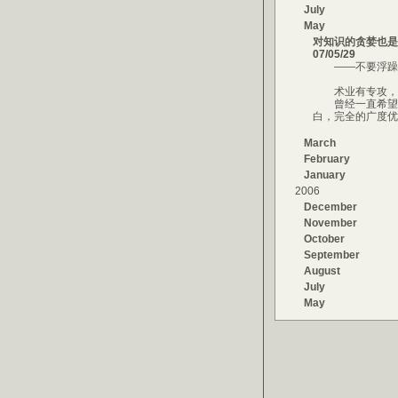
July
May
对知识的贪婪也是
07/05/29
——不要浮躁
术业有专攻，确
曾经一直希望能
白，完全的广度优
March
February
January
2006
December
November
October
September
August
July
May