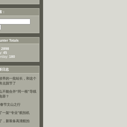
索：
nter Totals
:
2898
y:
45
erday:
180
新日志
较早的一批站长，和这个
有点脱节了
么不能合并“同一根”导线
电容？
16春节文山之行
了一架“专业”航拍机
了，新装备高清航拍