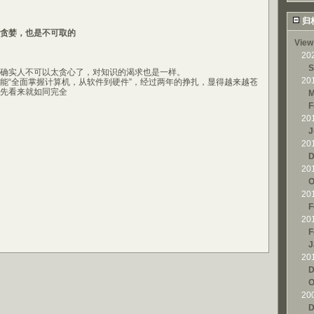
归
贪婪，也是不可取的
View
20
S
实人不可以太贪心了，对知识的渴求也是一样。
20
“全面掌握计算机，从软件到硬件”，经过两年的挣扎，显得越来越苍
先看来就如同完全
M
F
20
J
20
D
20
O
20
F
20
F
J
20
D
O
20
D