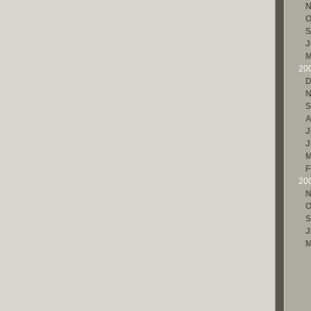
N
O
S
J
M
20
D
N
S
A
J
J
M
F
20
N
O
S
J
M