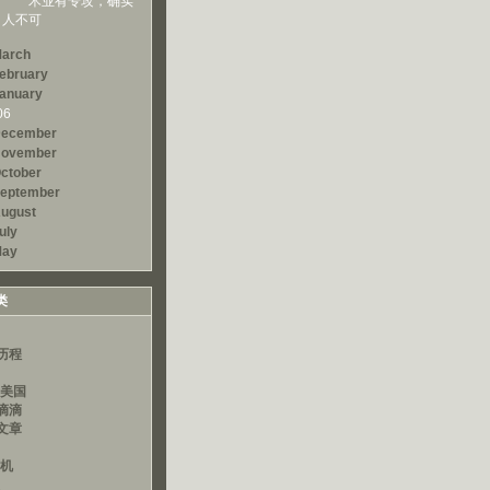
术业有专攻，确实
人不可
arch
ebruary
anuary
06
ecember
ovember
ctober
eptember
ugust
uly
ay
类
历程
读美国
滴滴
文章
算机