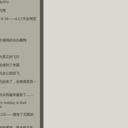
次FPV
飞翔
3-9-30——4人7天自驾亚
中难得的自由翱翔
次真正的飞行
名移到了米国
机在公园试飞
飞起来了，但摇摇晃晃～
的东西越来越差了……
s holiday in Bali
nd
LCD——拥有了无限的
候的梦想，现在终于实