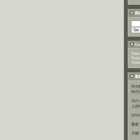
搜
Cou
Total
Toda
Yest
最
作为
时代
为什
上的
20
新装
天晴