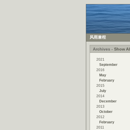
风雨兼程
Archives -
Show Al
2021
September
2016
May
February
2015
July
2014
December
2013
October
2012
February
2011