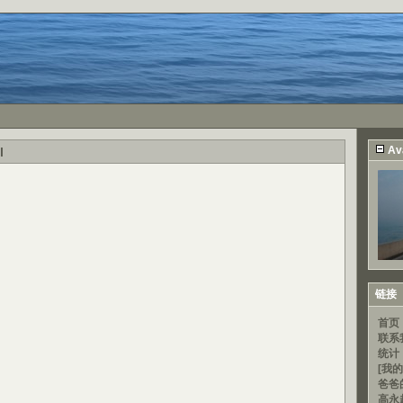
Av
l
链接
首页
联系
统计
[我的
爸爸
高永超