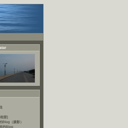
atar
我
相册]
的Blog（摄影）
的Blog