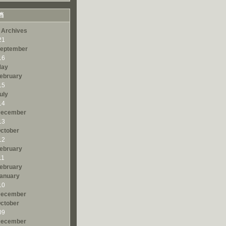
档
 Archives
21
eptember
16
ay
ebruary
15
uly
14
ecember
13
ctober
12
ebruary
11
ebruary
anuary
10
ecember
ctober
09
ecember