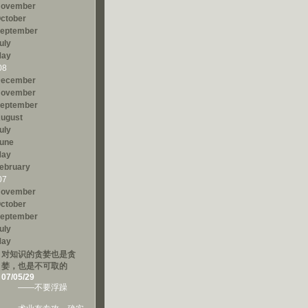
ovember
ctober
eptember
uly
ay
08
ecember
ovember
eptember
ugust
uly
une
ay
ebruary
07
ovember
ctober
eptember
uly
ay
对知识的贪婪也是贪
婪，也是不可取的
07/05/29
——不要浮躁