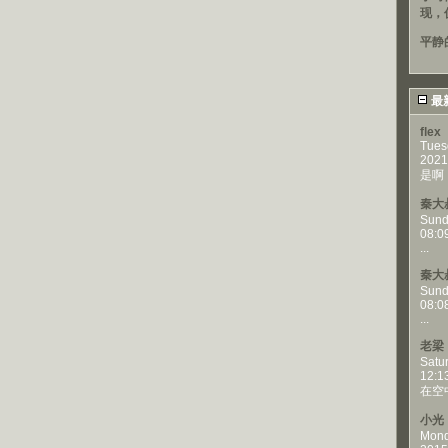
现，
平静
最
flex
Tues
2021
是啊，
秦大
Sund
08:0
...
秦大
Sund
08:0
...
老梁
Satu
12:1
在空
小光
Mond