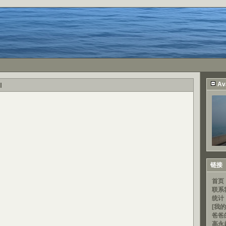
Av
l
链接
首页
联系
统计
[我的
爸爸
高永超