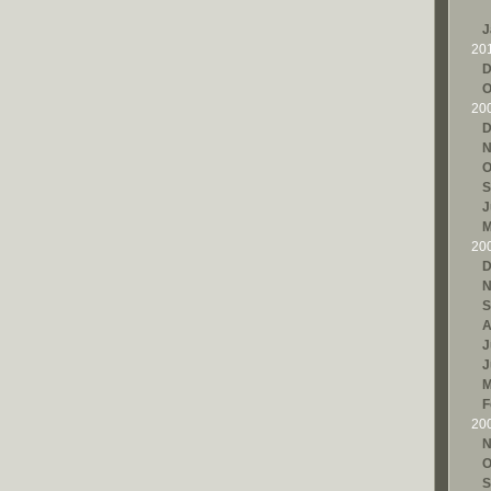
J
20
D
O
20
D
N
O
S
J
M
20
D
N
S
A
J
J
M
F
20
N
O
S