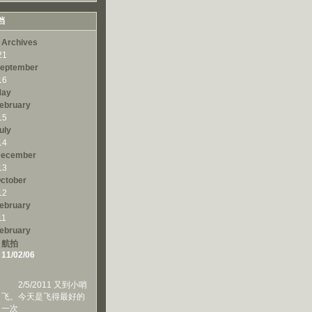
档
 Archives
21
eptember
16
ay
ebruary
15
uly
14
ecember
13
ctober
12
ebruary
11
ebruary
航拍
11/02/06
2/5/2011 又到小哨
飞。今天是飞得最好的
一次