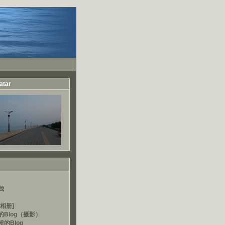
atar
我
相册]
的Blog（摄影）
的Blog