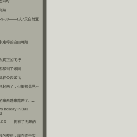
次FPV
飞翔
3-9-30——4人7天自驾亚
中难得的自由翱翔
次真正的飞行
名移到了米国
机在公园试飞
飞起来了，但摇摇晃晃～
的东西越来越差了……
s holiday in Bali
nd
LCD——拥有了无限的
候的梦想，现在终于实