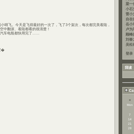
梁一信
小石头
雷小光
自在
岳小均
 又到小哨飞。今天是飞得最好的一次了，飞了3个架次，每次都完美着陆，
空中翻滚、着陆都看的很清楚！
卢为军
车电瓶都快用完了……
顾峰的
刘春龙
吴松
家�
登录
我读
Ca
«
Mon
7
14
21
28