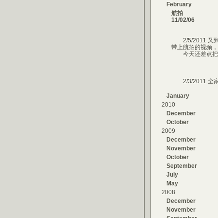
February
航拍
11/02/06
2/5/2011
带上航拍的视频，
今天还差点把汽
2/3/2011 全
January
2010
December
October
2009
December
November
October
September
July
May
2008
December
November