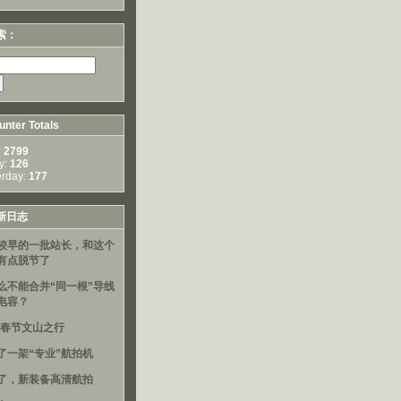
索：
nter Totals
:
2799
y:
126
erday:
177
新日志
较早的一批站长，和这个
有点脱节了
么不能合并“同一根”导线
电容？
16春节文山之行
了一架“专业”航拍机
了，新装备高清航拍