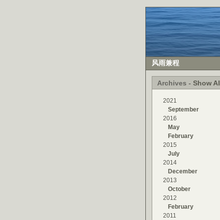
风雨兼程
Archives -
Show Al
2021
September
2016
May
February
2015
July
2014
December
2013
October
2012
February
2011