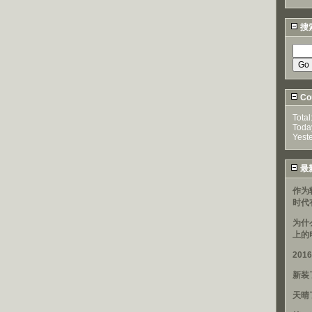
搜
Cou
Total
Toda
Yest
最
作为
时代
为什
上的
20
新装
天晴