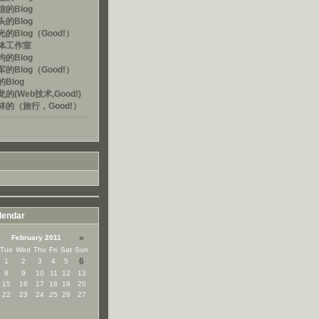
的Blog
的Blog
的Blog（Good!）
体工作室
的Blog
的Blog（Good!）
Blog
的(Web技术,Good!)
林的（旅行，Good!）
lendar
»
February 2011
Tue
Wed
Thu
Fri
Sat
Sun
6
1
2
3
4
5
8
9
10
11
12
13
15
16
17
18
19
20
22
23
24
25
26
27