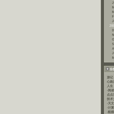
J
M
M
F
J
20
D
N
O
S
A
J
M
分
游记
心路
人生
-阅
点点
技术
-天文
-计
-航模