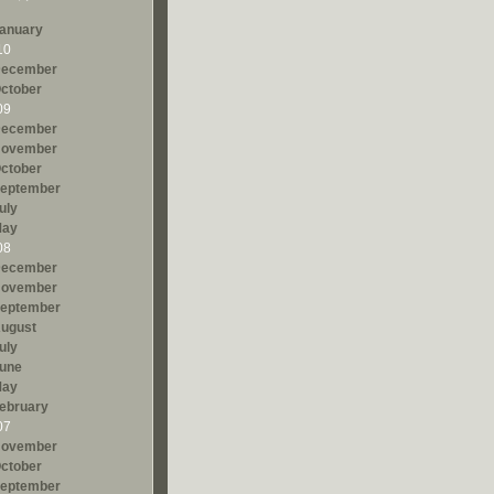
anuary
10
ecember
ctober
09
ecember
ovember
ctober
eptember
uly
ay
08
ecember
ovember
eptember
ugust
uly
une
ay
ebruary
07
ovember
ctober
eptember