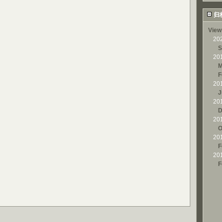
归
View
20
S
20
M
F
20
J
20
D
20
O
20
F
20
F