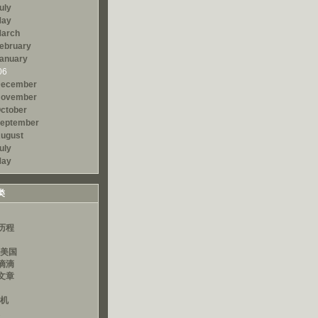
uly
ay
arch
ebruary
anuary
06
ecember
ovember
ctober
eptember
ugust
uly
ay
类
历程
读美国
滴滴
文章
算机