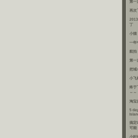
第一
再次
201
丁
小猫
一年
航拍
第一
把域
小飞
终于
～～
淘宝
5 day
Isla
搞定
可能
小时