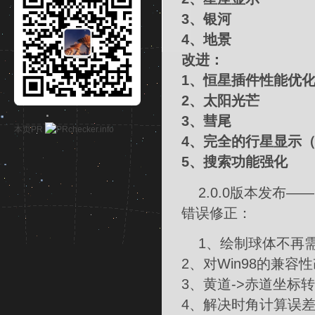
3、银河
4、地景
改进：
1、恒星插件性能优
2、太阳光芒
3、彗尾
本页PR
4、完全的行星显示
5、搜索功能强化
2.0.0版本发布——20
错误修正：
1、绘制球体不再
2、对Win98的兼容
3、黄道->赤道坐标
4、解决时角计算误