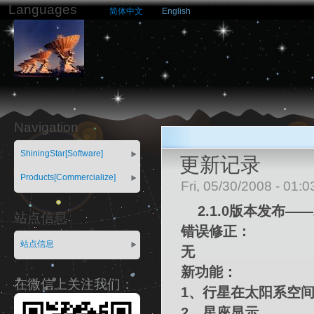
Languages
简体中文
English
Navigation
ShiningStar[Software]
更新记录
Products[Commercialize]
Fri, 05/30/2008 - 01:
2.1.0版本发布—
站点信息
错误修正：
站点信息
无
新功能：
在微信上关注我们：
1、行星在太阳系空
2、星座显示