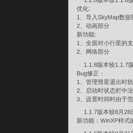
1.2.0版本较1.1.
优化:
1、导入SkyMap数
2、动画部分
新功能:
1、全面对小行星的
2、网络部分
1.1.8版本较1.1.
Bug修正：
1、管理彗星退出时轨
2、启动时状态栏中
3、设置时间时由于
1.1.7版本较8月28
新功能：WinXP样式