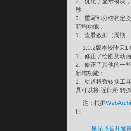
2、优化了显示模块，使
秒
3、重写部分结构定
新增功能：
1、查看数据（周期
1.0.2版本较昨天1.
1、修正了绘图及动画太
2、修正了其他的一些
新增功能：
1、轨道根数转换工
具可以将 近日距 转
注：根据
WebArchi
日
星光飞扬开发最新