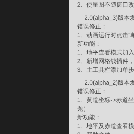
2、使星图不随窗口
2.0(alpha_3)版
错误修正：
1、动画运行时点击"
新功能：
1、地平查看模式加
2、新增网格线插件
3、主工具栏添加单
2.0(alpha_2)版
错误修正：
1、黄道坐标->赤
题）
新功能：
1、地平及赤道查看