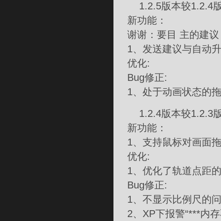
1.2.5版本较1.2.
新功能：
谢谢：要目 主的建
1、发送建议与自动升
优化:
Bug修正:
1、处于动画状态的
1.2.4版本较1.2.
新功能：
1、支持鼠标对画面
优化:
1、优化了轨道点距
Bug修正:
1、不显示比例尺的
2、XP下报警“***