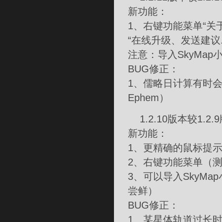
新功能：
1、右键功能菜单“关
“在线升级、发送建议.e
注意：导入SkyMa
BUG修正：
1、儒略日计算有时
Ephem）
1.2.10版本较1.2
新功能：
1、更精确的鼠标提
2、右键功能菜单（
3、可以导入SkyM
尝鲜）
BUG修正：
1、某星体轨道过长