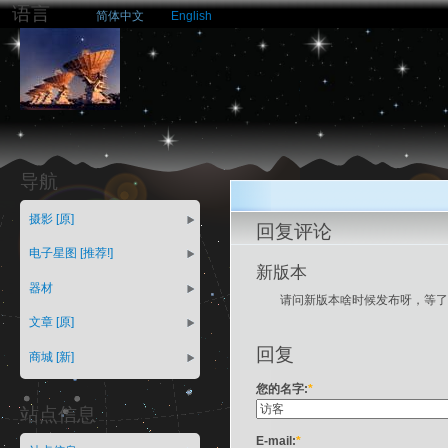
语言
简体中文
English
导航
摄影 [原]
回复评论
电子星图 [推荐!]
新版本
器材
请问新版本啥时候发布呀，等了
文章 [原]
回复
商城 [新]
您的名字:
*
站点信息
E-mail:
*