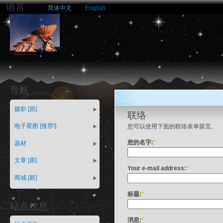
语言
简体中文
English
导航
摄影 [原]
联络
电子星图 [推荐!]
您可以使用下面的联络表单留言。
您的名字:
*
器材
文章 [原]
Your e-mail address:
*
商城 [新]
标题:
*
站点信息
消息:
*