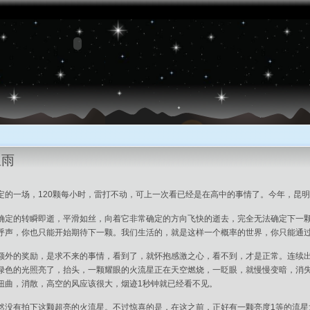
星雨
定的一场，120颗每小时，雷打不动，可上一次看已经是在高中的事情了。今年，昆
确定的转瞬即逝，平滑如丝，向着它非常确定的方向飞快的逝去，完全无法确定下一
呼声，你也只能开始期待下一颗。我们生活的，就是这样一个概率的世界，你只能通
额外的奖励，是求不来的事情，看到了，就怀抱感激之心，看不到，才是正常。连续
绿色的光照亮了，抬头，一颗耀眼的火流星正在天空燃烧，一眨眼，就慢慢变暗，消
扭曲，消散，高空的风应该很大，烟迹1秒钟就已经看不见。
然没有拍下这颗超亮的火流星。不过惊喜的是，在这之前，正好有一颗亮度1等的流星