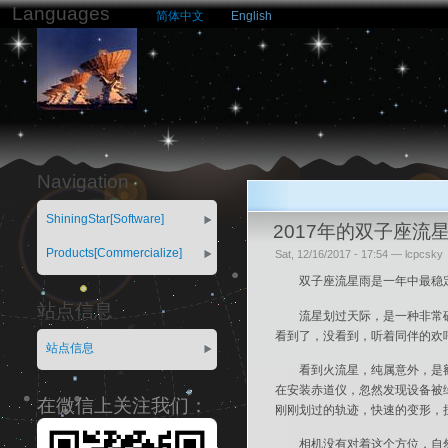
Languages
简体中文
English
Navigation
ShiningStar[Software]
2017年的双子座流
Products[Commercialize]
Sat, 12/16/2017 - 17:54 — lcpcsky
双子座流星雨是一年中最稳
站点信息
流星划过天际，是一种非常
看到了，没看到，听着同伴的欢
站点信息
看到火流星，纯属意外，是
在安装赤道仪，忽然发现设备被
在微信上关注我们：
刚刚划过的轨迹，快速的变形，
相机没有对着这个方位，自