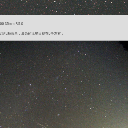
00 35mm F/5.0
捉到5颗流星，最亮的流星目视在0等左右：