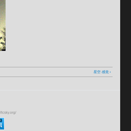
星空·感觉 ›
ky.org/