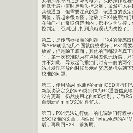
要增加额外的连接即可输入。实际操作过程
道低于最小值时启动失控返航，虽然可以在RC Ca
其他通道，但需要注意的是，该通道的设定
阈值，听起来很奇怪，这确实PX4使用油
在油门杆正常取值范围内，都不认为失控，
控判定，否则油门打到底就误认为失控了。
第二，是传感器校准的问题，PX4的传感器
和APM胡乱绕几个圈就能校准好，PX4需
放置，但是除了底面，其他的面都没有真正
平，第一次校准以为有点误差也无所谓，只
并不如此，导致起飞推油门时有一侧的两个
站才发现平放的时候显示的姿态是机头朝下
校准的问题。
第三，使用Mavlink兼容的miniOSD进行
新版协议定义的#65类别作为RC通道信息输出
没有更新，仍然使用老的#35类别，导致RS
自制新的miniOSD固件解决。
第四，PX4无法进行统一的电调油门行程校准，
ESC校准的文章，均假设Pixhawk跑的A
后，再刷回PX4，够折腾。