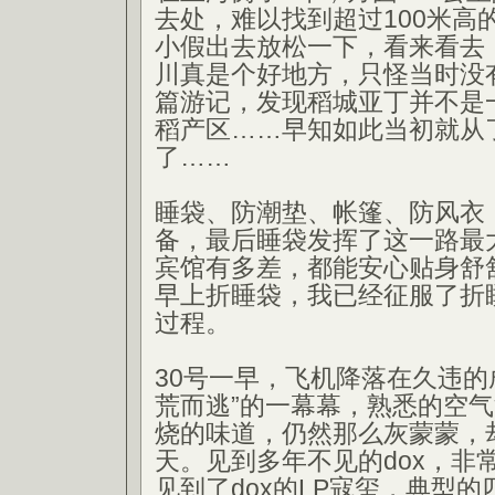
去处，难以找到超过100米高
小假出去放松一下，看来看去
川真是个好地方，只怪当时没
篇游记，发现稻城亚丁并不是
稻产区……早知如此当初就从
了……
睡袋、防潮垫、帐篷、防风衣
备，最后睡袋发挥了这一路最
宾馆有多差，都能安心贴身舒
早上折睡袋，我已经征服了折
过程。
30号一早，飞机降落在久违的
荒而逃”的一幕幕，熟悉的空
烧的味道，仍然那么灰蒙蒙，
天。见到多年不见的dox，非
见到了dox的LP寇玺，典型