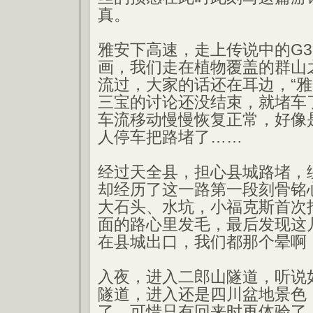
真。
雅安下高速，走上传说中的G3
画，我们走在植物覆盖的群山
流过，大家的话还在耳边，“雅
三宝的讨论还没结束，就堵车
车流移动慢慢恢复正常，好像
人停车把路堵了……
经过天全县，担心县城路堵，绕
却经历了这一路第一段刻骨铭
大石头、水坑，小福克斯首次
面的路心里发毛，最后发现这
在县城出口，我们都那个晕啊
入夜，进入二郎山隧道，听说
隧道，进入还是四川盆地景色
了，可惜只有回来时再体验了