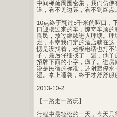
中间稀疏周围密集，我们仿佛
道，看不见边际，看不到终点
10点终于翻过5千米的哑口，
口迎接过来的车，惊奇车顶的
良民，放过继续进入理塘。理
烂，不幸我们定的酒店就在这
愣是没找着，老板电话也打不
子，最后仔细找了一遍，他丫
招牌下面的小字，疯了。进房
说是民宿的标准，还附赠停水
湿。拿上睡袋，终于才舒舒服
2013-10-2
【一路走一路玩】
行程中最轻松的一天，今天只