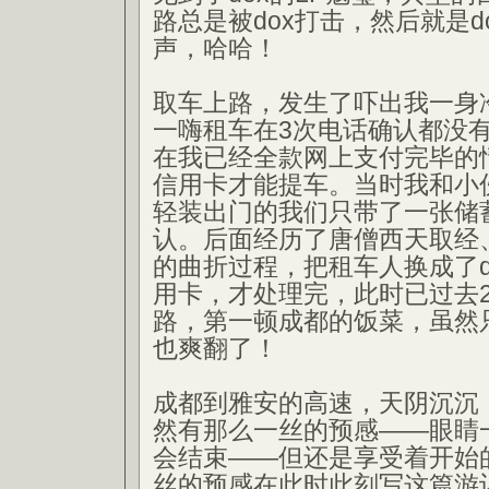
路总是被dox打击，然后就是d
声，哈哈！
取车上路，发生了吓出我一身
一嗨租车在3次电话确认都没
在我已经全款网上支付完毕的
信用卡才能提车。当时我和小
轻装出门的我们只带了一张储
认。后面经历了唐僧西天取经
的曲折过程，把租车人换成了d
用卡，才处理完，此时已过去
路，第一顿成都的饭菜，虽然
也爽翻了！
成都到雅安的高速，天阴沉沉
然有那么一丝的预感——眼睛
会结束——但还是享受着开始
丝的预感在此时此刻写这篇游