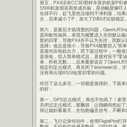
第五，PX4没有CC3D那样丰富的机架PI
S500机架很容易形成共振，晃动幅度够吓
化得不行，起飞竟然没做到干净利落，结果
次，后来减小了P，加大了D和I才比较稳定
第六，是最后才搞清楚的问题，OpenLRS
是间歇性抽风，表现为频繁进入失控默认输出
暂的归零，导致PX4并不认为失控，而默
选择）值总是很小，导致PX4频繁切入“简
直接对应电机出力，而下架过程中，一般使
是很低，切入简单模式后，直接对应于“零油
来，炸机无数……后来重新设定了OpenLR
指定到定点模式，再关闭了telemeter后
没有再出现RSSI短暂归零的问题。
经历了这么多坑，一切都是值得的，下面来说说
的好：
第一，GPS定点模式，再也不怕风了！家
关闭过定点模式，那飘得，让我瞬间想起了之
得让媳妇看着天，生怕跑偏丢信号，不断和
第二，飞行记录特别牛，使用FlightPlot打
数据，不但包括传感器数值，GPS轨迹，