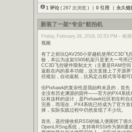
1 评论
( 287 次浏览 ) |
0 引用
|
永久链
新装了一架“专业”航拍机
Friday, February 26, 2016, 02:53 PM - -航模
视频
有了之前玩QAV250小穿越机使用CC3D
验，本以为这架S500机架只是更大一号而
CC3D飞控硬件限制太大（主要是RAM空间
返航在内的基本功能，这次直接上了开源界“顶级
径规划，自动返航，抗风定点模式等等都可
但Pixhawk的复杂性是我始料未及的，首先，
全没有历史渊源的固件——官方的PX4系统和
以有这样的设计，是Pixhawk社区初生时
完善，而现在，PX4系统已经成为了官方
择，实际实践过程中仍然发现了不少坑。
首先，遥控接收机RSSI的输入便困扰了很
OpenLRSng系统，支持将RSSI作为第8