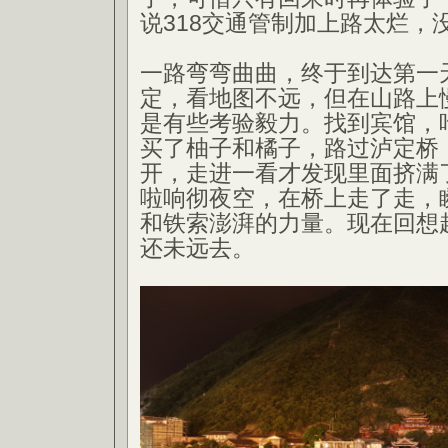
说318交通管制加上路太烂，
一路弯弯曲曲，终于到达第一
定，看地图不远，但在山路上
是有些考验毅力。找到宾馆，
买了柚子和橘子，路过泸定桥
开，走进一看才发现里面挤满
啦响彻夜空，在桥上走了走，
和铁索澎湃的力量。现在回想
还未远去。