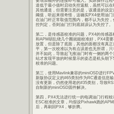
要增加额外的连接即可输入。实际操作过程
道低于最小值时启动失控返航，虽然可以在RC Ca
其他通道，但需要注意的是，该通道的设定
阈值，听起来很奇怪，这确实PX4使用油
在油门杆正常取值范围内，都不认为失控，
控判定，否则油门打到底就误认为失控了。
第二，是传感器校准的问题，PX4的传感器
和APM胡乱绕几个圈就能校准好，PX4需
放置，但是除了底面，其他的面都没有真正
平，第一次校准以为有点误差也无所谓，只
并不如此，导致起飞推油门时有一侧的两个
站才发现平放的时候显示的姿态是机头朝下
校准的问题。
第三，使用Mavlink兼容的miniOSD进行
新版协议定义的#65类别作为RC通道信息输出
没有更新，仍然使用老的#35类别，导致RS
自制新的miniOSD固件解决。
第四，PX4无法进行统一的电调油门行程校准，
ESC校准的文章，均假设Pixhawk跑的A
后，再刷回PX4，够折腾。