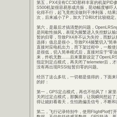
第五，PX4没有CC3D那样丰富的机架PI
S500机架很容易形成共振，晃动幅度够吓
化得不行，起飞竟然没做到干净利落，结果
次，后来减小了P，加大了D和I才比较稳定
第六，是最后才搞清楚的问题，OpenLRS
是间歇性抽风，表现为频繁进入失控默认输出
暂的归零，导致PX4并不认为失控，而默
选择）值总是很小，导致PX4频繁切入“简
直接对应电机出力，而下架过程中，一般使
是很低，切入简单模式后，直接对应于“零油
来，炸机无数……后来重新设定了OpenLR
指定到定点模式，再关闭了telemeter后
没有再出现RSSI短暂归零的问题。
经历了这么多坑，一切都是值得的，下面来说说
的好：
第一，GPS定点模式，再也不怕风了！家
关闭过定点模式，那飘得，让我瞬间想起了之
得让媳妇看着天，生怕跑偏丢信号，不断和
第二，飞行记录特别牛，使用FlightPlot打
数据，不但包括传感器数值，GPS轨迹，