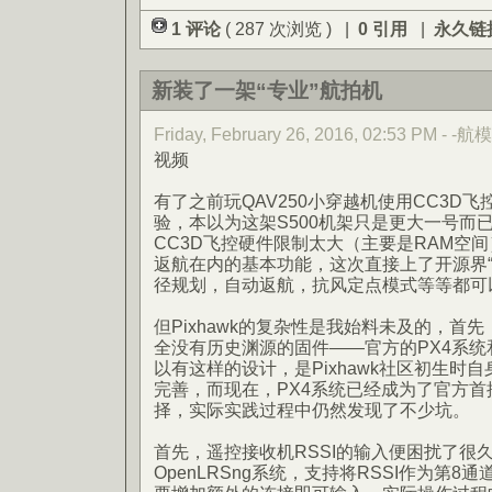
1 评论
( 287 次浏览 ) |
0 引用
|
永久链
新装了一架“专业”航拍机
Friday, February 26, 2016, 02:53 PM - -航模
视频
有了之前玩QAV250小穿越机使用CC3D
验，本以为这架S500机架只是更大一号而
CC3D飞控硬件限制太大（主要是RAM空间
返航在内的基本功能，这次直接上了开源界“顶级
径规划，自动返航，抗风定点模式等等都可
但Pixhawk的复杂性是我始料未及的，首先，
全没有历史渊源的固件——官方的PX4系统和
以有这样的设计，是Pixhawk社区初生时
完善，而现在，PX4系统已经成为了官方
择，实际实践过程中仍然发现了不少坑。
首先，遥控接收机RSSI的输入便困扰了很
OpenLRSng系统，支持将RSSI作为第8