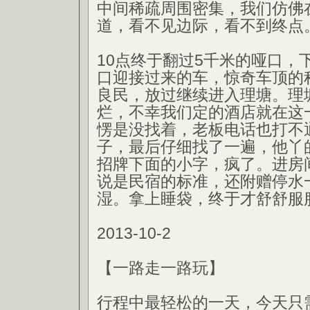
中间稀疏周围密集，我们仿佛
道，看不见边际，看不到终点
10点终于翻过5千米的哑口，
口迎接过来的车，惊奇车顶的
良民，放过继续进入理塘。理
烂，不幸我们定的酒店就在这
愣是没找着，老板电话也打不
子，最后仔细找了一遍，他丫
招牌下面的小字，疯了。进房
说是民宿的标准，还附赠停水
湿。拿上睡袋，终于才舒舒服
2013-10-2
【一路走一路玩】
行程中最轻松的一天，今天只