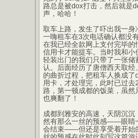
路总是被dox打击，然后就是d
声，哈哈！
取车上路，发生了吓出我一身
一嗨租车在3次电话确认都没
在我已经全款网上支付完毕的
信用卡才能提车。当时我和小
轻装出门的我们只带了一张储
认。后面经历了唐僧西天取经
的曲折过程，把租车人换成了d
用卡，才处理完，此时已过去
路，第一顿成都的饭菜，虽然
也爽翻了！
成都到雅安的高速，天阴沉沉
然有那么一丝的预感——眼睛
会结束——但还是享受着开始
丝的预感在此时此刻写这篇游