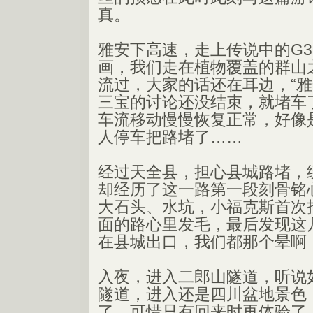
真。
雅安下高速，走上传说中的G3
画，我们走在植物覆盖的群山
流过，大家的话还在耳边，“雅
三宝的讨论还没结束，就堵车
车流移动慢慢恢复正常，好像
人停车把路堵了……
经过天全县，担心县城路堵，绕
却经历了这一路第一段刻骨铭
大石头、水坑，小福克斯首次
面的路心里发毛，最后发现这
在县城出口，我们都那个晕啊
入夜，进入二郎山隧道，听说
隧道，进入还是四川盆地景色
了，可惜只有回来时再体验了