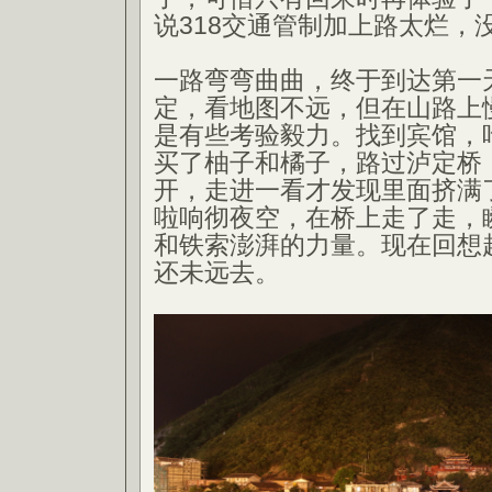
说318交通管制加上路太烂，
一路弯弯曲曲，终于到达第一
定，看地图不远，但在山路上
是有些考验毅力。找到宾馆，
买了柚子和橘子，路过泸定桥
开，走进一看才发现里面挤满
啦响彻夜空，在桥上走了走，
和铁索澎湃的力量。现在回想
还未远去。