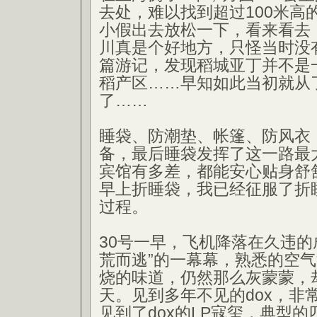
去处，难以找到超过100米高
小假出去放松一下，看来看去
川真是个好地方，只怪当时没
篇游记，发现稻城亚丁并不是
稻产区……早知如此当初就从
了……
睡袋、防潮垫、帐篷、防风衣
备，最后睡袋发挥了这一路最
宾馆有多差，都能安心贴身舒
早上折睡袋，我已经征服了折
过程。
30号一早，飞机降落在久违的
荒而逃”的一幕幕，熟悉的空
烧的味道，仍然那么灰蒙蒙，
天。见到多年不见的dox，非
见到了dox的LP寇玺，典型