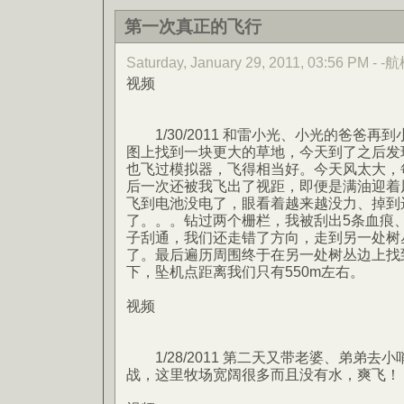
第一次真正的飞行
Saturday, January 29, 2011, 03:56 PM - -
视频
1/30/2011 和雷小光、小光的爸爸再到小
图上找到一块更大的草地，今天到了之后发
也飞过模拟器，飞得相当好。今天风太大，
后一次还被我飞出了视距，即便是满油迎着
飞到电池没电了，眼看着越来越没力、掉到
了。。。钻过两个栅栏，我被刮出5条血痕
子刮通，我们还走错了方向，走到另一处树
了。最后遍历周围终于在另一处树丛边上找到。
下，坠机点距离我们只有550m左右。
视频
1/28/2011 第二天又带老婆、弟弟去
战，这里牧场宽阔很多而且没有水，爽飞！