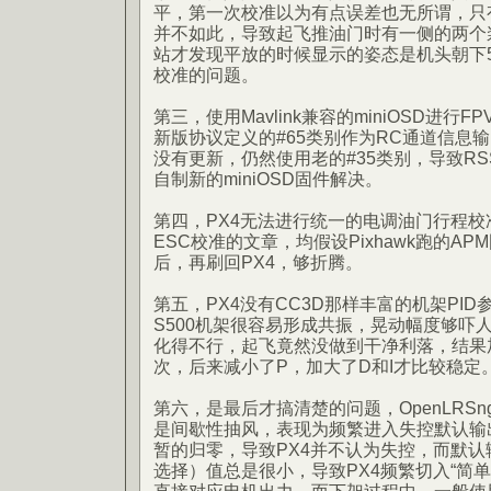
平，第一次校准以为有点误差也无所谓，只
并不如此，导致起飞推油门时有一侧的两个
站才发现平放的时候显示的姿态是机头朝下
校准的问题。
第三，使用Mavlink兼容的miniOSD进行
新版协议定义的#65类别作为RC通道信息输出
没有更新，仍然使用老的#35类别，导致RS
自制新的miniOSD固件解决。
第四，PX4无法进行统一的电调油门行程校准，
ESC校准的文章，均假设Pixhawk跑的A
后，再刷回PX4，够折腾。
第五，PX4没有CC3D那样丰富的机架PI
S500机架很容易形成共振，晃动幅度够吓
化得不行，起飞竟然没做到干净利落，结果
次，后来减小了P，加大了D和I才比较稳定
第六，是最后才搞清楚的问题，OpenLRS
是间歇性抽风，表现为频繁进入失控默认输出
暂的归零，导致PX4并不认为失控，而默
选择）值总是很小，导致PX4频繁切入“简