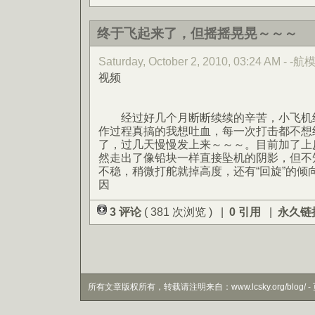
终于飞起来了，但摇摇晃晃～～～
Saturday, October 2, 2010, 03:24 AM - -航
视频
经过好几个月断断续续的辛苦，小飞机终
作过程真搞的我想吐血，每一次打击都不想
了，过几天慢慢发上来～～～。目前加了上
然走出了像铅块一样直接坠机的阴影，但不
不稳，稍微打舵就掉高度，还有“回旋”的倾
因
3 评论
( 381 次浏览 ) |
0 引用
|
永久链
所有文章版权所有，转载请注明来自：www.lcsky.org/blog/ - 页面生成