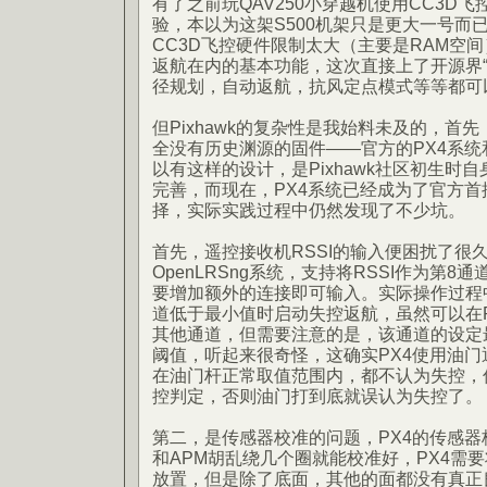
有了之前玩QAV250小穿越机使用CC3D
验，本以为这架S500机架只是更大一号而
CC3D飞控硬件限制太大（主要是RAM空间
返航在内的基本功能，这次直接上了开源界“顶级
径规划，自动返航，抗风定点模式等等都可
但Pixhawk的复杂性是我始料未及的，首先，
全没有历史渊源的固件——官方的PX4系统和
以有这样的设计，是Pixhawk社区初生时
完善，而现在，PX4系统已经成为了官方
择，实际实践过程中仍然发现了不少坑。
首先，遥控接收机RSSI的输入便困扰了很
OpenLRSng系统，支持将RSSI作为第8
要增加额外的连接即可输入。实际操作过程
道低于最小值时启动失控返航，虽然可以在RC Ca
其他通道，但需要注意的是，该通道的设定
阈值，听起来很奇怪，这确实PX4使用油
在油门杆正常取值范围内，都不认为失控，
控判定，否则油门打到底就误认为失控了。
第二，是传感器校准的问题，PX4的传感器
和APM胡乱绕几个圈就能校准好，PX4需
放置，但是除了底面，其他的面都没有真正