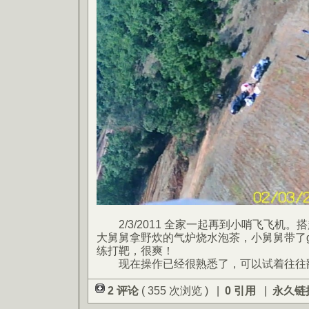
2/3/2011 全家一起再到小哨飞飞机。
大舅舅拿野炊的气炉烧水泡茶，小舅舅带了g
练打靶，很爽！
现在操作已经很熟悉了，可以试着往往
2 评论
( 355 次浏览 ) |
0 引用
|
永久链