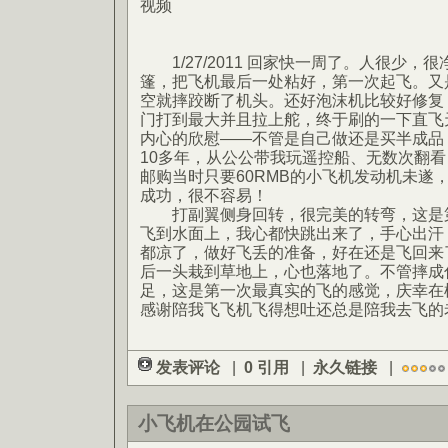
视频
1/27/2011 回家快一周了。人很少，
篷，把飞机最后一处粘好，第一次起飞。又
空就摔跤断了机头。还好泡沫机比较好修复
门打到最大并且拉上舵，终于刷的一下直飞
内心的欣慰——不管是自己做还是买半成品
10多年，从公公带我玩遥控船、无数次翻
邮购当时只要60RMB的小飞机发动机未遂
成功，很不容易！
打副翼侧身回转，很完美的转弯，这是第
飞到水面上，我心都快跳出来了，手心出汗
都凉了，做好飞丢的准备，好在还是飞回来
后一头栽到草地上，心也落地了。不管摔成
足，这是第一次最真实的飞的感觉，庆幸在
感谢陪我飞飞机飞得想吐还总是陪我去飞的
发表评论
|
0 引用
|
永久链接
|
小飞机在公园试飞