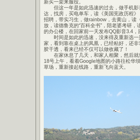
新买一架来服役。
但这一年是如此迅速的过去，做手机影音
达，找房，买电单车，读《美国宪政历程》
招聘，带实习生，做rainbow，去黄山，
放，读德鲁克的“百科全书”，陪老婆考研，
的办公楼，在回家前一天发布QQ影音3.4，
时间是如此的迅速，没来得及重新选一架
家，看到靠在桌上的凤凰，已经粘好，还非
胶干透，看来已经不仅可以做收藏了！
在家休息了几天，和家人相聚，然后就想
18号上午，看着Google地图的小路往松华
草场，重新接起线路，重新飞向蓝天。