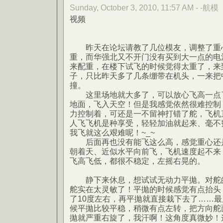
Sunday, October 3, 2010, 11:57 AM - -航模
视频
昨天在论坛请教了几位模友，调整了重
重，而华强北又不开门没有买到大一点的电
来配重，在楼下试飞的时候觉得太重了，来
子，只比昨天多了几条绷带在机头，一来把
撞。
这里场地就大多了，可以放心飞高一点了
地面，飞入天空！但是我感觉依然很难控制，
力控制着，可还是一不留神打错了舵，飞机
人飞飞机是种享受，轻轻加油就起来、毫不
我飞就这么艰难呢！~_~
后面再也没有能飞这么高，感觉重心还是
朝着天、近似水平向前飞，飞机速度起不来
飞高飞低，都很不稳定，左摇右晃的。
静下来休息，想试试无动力平拋。对舵的
舵实在太灵敏了！平拋的时候感觉有点抬头
了10度左右，再平拋就直接栽下去了……最
候平拋比较平稳，稍微有点左转，把方向舵
拋就严重右旋了，我汗啊！这角度真微妙！