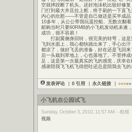
空就摔跤断了机头。还好泡沫机比较好修复
门打到最大并且拉上舵，终于刷的一下直飞
内心的欣慰——不管是自己做还是买半成品
10多年，从公公带我玩遥控船、无数次翻
邮购当时只要60RMB的小飞机发动机未遂
成功，很不容易！
打副翼侧身回转，很完美的转弯，这是第
飞到水面上，我心都快跳出来了，手心出汗
都凉了，做好飞丢的准备，好在还是飞回来
后一头栽到草地上，心也落地了。不管摔成
足，这是第一次最真实的飞的感觉，庆幸在
感谢陪我飞飞机飞得想吐还总是陪我去飞的
发表评论
|
0 引用
|
永久链接
|
小飞机在公园试飞
Sunday, October 3, 2010, 11:57 AM - -航模
视频