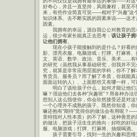
的不同仅仅是我拥有最幸运的事情——对这
好奇心，并且一直坚持，风雨兼程，甚至不
来，有些作业简直可笑——相对于“兴趣”这
知识体系、去不断实践的因素来说——这才
因素。
我拥有的幸运，源自我公公对教育的思
运，很少有家长能真正去思考：
该让孩子拥
让他们拥有
。
现在小孩子能接触到的是什么？好看的好
影、漂亮衣服、电脑游戏；打牌、打麻将、
文、英语、数学、政治、音乐、美术……有
的研究（虽然我从事基础研究，但我并不完
究，就算是非常应用层面的学科，你不了解
售货员、服务员？而了解了本质，你就能真
面面运转的人）、上面那些又有哪一样，可
明白了该给孩子什么，如何才能让他们真
嘛？强迫他们去各种“兴趣班”？用各种办法
想别人这么指使你，你会欣然接受还是对这
一个心理并不成熟的孩子。既然你知道，你
嘛还抱有“期待”觉得你的做法会有用呢？—
里特指对人性本质）的不了解，这种善意的
的做法，把孩子活生生的推向：好吃的好玩
服、电脑游戏；打牌、打麻将、抽烟喝酒。
孩子需要引导，找到一生的兴趣和思维方