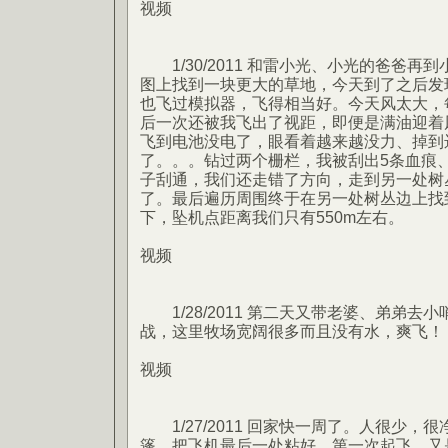
视频
1/30/2011 和雷小光、小光的爸爸再到小
图上找到一块更大的草地，今天到了之后发
也飞过模拟器，飞得相当好。今天风太大，
后一次还被我飞出了视距，即便是满油迎着
飞到电池没电了，眼看着越来越没力、掉到
了。。。钻过两个栅栏，我被刮出5条血痕
子刮通，我们还走错了方向，走到另一处树
了。最后遍历周围终于在另一处树丛边上找到。
下，坠机点距离我们只有550m左右。
视频
1/28/2011 第二天又带老婆、弟弟去
战，这里牧场宽阔很多而且没有水，爽飞！
视频
1/27/2011 回家快一周了。人很少，
篷，把飞机最后一处粘好，第一次起飞。又