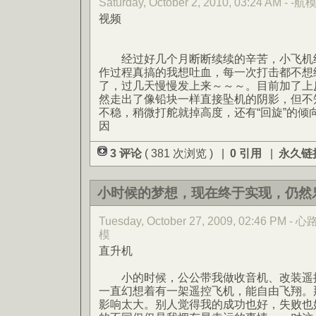
Saturday, October 2, 2010, 03:24 AM - -航
视频
经过好几个月断断续续的辛苦，小飞机终
作过程真搞的我想吐血，每一次打击都不想
了，过几天慢慢发上来～～～。目前加了上
然走出了像铅块一样直接坠机的阴影，但不
不稳，稍微打舵就掉高度，还有“回旋”的倾
因
3 评论
( 381 次浏览 ) |
0 引用
|
永久链
小时候的梦想，现在终于实现，仍然
Tuesday, October 27, 2009, 02:46 PM
模
直升机
小的时候，公公带我做收音机、改装遥控
一直幻想着有一架遥控飞机，能自由飞翔。
影响太大。别人觉得我的成功也好，失败也