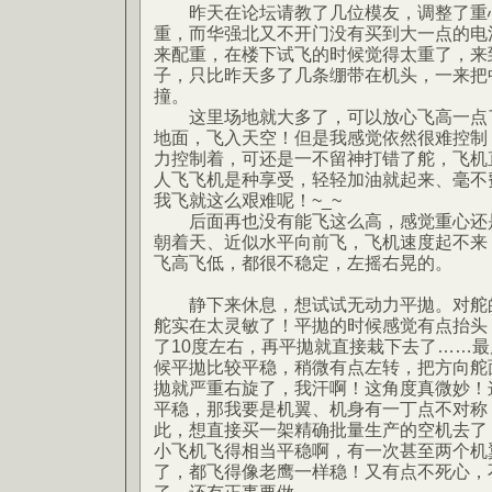
昨天在论坛请教了几位模友，调整了重
重，而华强北又不开门没有买到大一点的电
来配重，在楼下试飞的时候觉得太重了，来
子，只比昨天多了几条绷带在机头，一来把
撞。
这里场地就大多了，可以放心飞高一点了
地面，飞入天空！但是我感觉依然很难控制，
力控制着，可还是一不留神打错了舵，飞机
人飞飞机是种享受，轻轻加油就起来、毫不
我飞就这么艰难呢！~_~
后面再也没有能飞这么高，感觉重心还是
朝着天、近似水平向前飞，飞机速度起不来
飞高飞低，都很不稳定，左摇右晃的。
静下来休息，想试试无动力平拋。对舵的
舵实在太灵敏了！平拋的时候感觉有点抬头
了10度左右，再平拋就直接栽下去了……最
候平拋比较平稳，稍微有点左转，把方向舵
拋就严重右旋了，我汗啊！这角度真微妙！
平稳，那我要是机翼、机身有一丁点不对称
此，想直接买一架精确批量生产的空机去了
小飞机飞得相当平稳啊，有一次甚至两个机
了，都飞得像老鹰一样稳！又有点不死心，