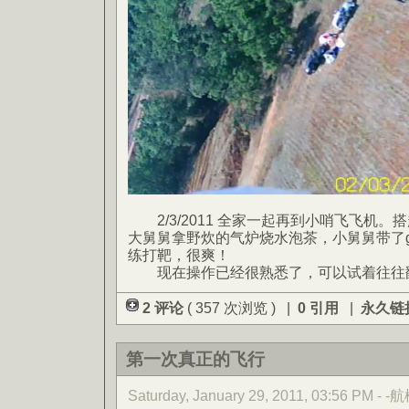
2/3/2011 全家一起再到小哨飞飞机。
大舅舅拿野炊的气炉烧水泡茶，小舅舅带了g
练打靶，很爽！
现在操作已经很熟悉了，可以试着往往
2 评论
( 357 次浏览 ) |
0 引用
|
永久链
第一次真正的飞行
Saturday, January 29, 2011, 03:56 PM - -